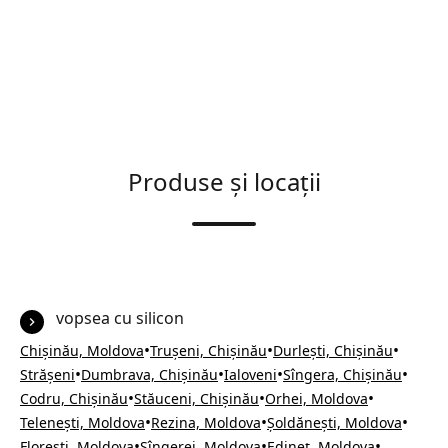
Produse și locații
vopsea cu silicon
•
•
•
Chișinău, Moldova
Trușeni, Chișinău
Durlești, Chișinău
•
•
•
•
Strășeni
Dumbrava, Chișinău
Ialoveni
Sîngera, Chișinău
•
•
•
Codru, Chișinău
Stăuceni, Chișinău
Orhei, Moldova
•
•
•
Telenești, Moldova
Rezina, Moldova
Șoldănești, Moldova
•
•
•
Florești, Moldova
Sîngerei, Moldova
Edineț, Moldova