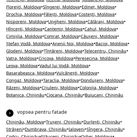
•
•
•
Florești, Moldova
Sîngerei, Moldova
Edineț, Moldova
•
•
•
Drochia, Moldova
Fălești, Moldova
Costești, Moldova
•
•
•
Nisporeni, Moldova
Ungheni, Moldova
Călărași, Moldova
•
•
•
Hîncești, Moldova
Cantemir, Moldova
Cahul, Moldova
•
•
•
Cimișlia, Moldova
Comrat, Moldova
Căușeni, Moldova
•
•
•
Ștefan Vodă, Moldova
Anenii Noi, Moldova
Bacioi, Moldova
•
•
•
Glodeni, Moldova
Țînțăreni, Moldova
Telecentru, Chișinău
•
•
•
Vatra, Moldova
Cricova, Moldova
Peresecina, Moldova
•
•
Leova, Moldova
Vadul lui Vodă, Moldova
•
•
Basarabeasca, Moldova
Vulcănești, Moldova
•
•
•
Congaz, Moldova
Taraclia, Moldova
Dondușeni, Moldova
•
•
•
Răzeni, Moldova
Criuleni, Moldova
Colonița, Moldova
•
•
Botanica, Chișinău
Ciocana, Chișinău
Buiucani, Chișinău
vopsea pentru fatade
•
•
•
Chișinău, Moldova
Trușeni, Chișinău
Durlești, Chișinău
•
•
•
•
Strășeni
Dumbrava, Chișinău
Ialoveni
Sîngera, Chișinău
•
•
•
Codru, Chișinău
Stăuceni, Chișinău
Orhei, Moldova