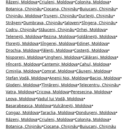
•
•
•
Răzeni, Moldova
Criuleni, Moldova
Colonița, Moldova
•
•
•
Botanica, Chișinău
Ciocana, Chișinău
Buiucani, Chișinău
•
•
•
Chișinău, Moldova
Trușeni, Chișinău
Durlești, Chișinău
•
•
•
•
Strășeni
Dumbrava, Chișinău
Ialoveni
Sîngera, Chișinău
•
•
•
Codru, Chișinău
Stăuceni, Chișinău
Orhei, Moldova
•
•
•
Telenești, Moldova
Rezina, Moldova
Șoldănești, Moldova
•
•
•
Florești, Moldova
Sîngerei, Moldova
Edineț, Moldova
•
•
•
Drochia, Moldova
Fălești, Moldova
Costești, Moldova
•
•
•
Nisporeni, Moldova
Ungheni, Moldova
Călărași, Moldova
•
•
•
Hîncești, Moldova
Cantemir, Moldova
Cahul, Moldova
•
•
•
Cimișlia, Moldova
Comrat, Moldova
Căușeni, Moldova
•
•
•
Ștefan Vodă, Moldova
Anenii Noi, Moldova
Bacioi, Moldova
•
•
•
Glodeni, Moldova
Țînțăreni, Moldova
Telecentru, Chișinău
•
•
•
Vatra, Moldova
Cricova, Moldova
Peresecina, Moldova
•
•
Leova, Moldova
Vadul lui Vodă, Moldova
•
•
Basarabeasca, Moldova
Vulcănești, Moldova
•
•
•
Congaz, Moldova
Taraclia, Moldova
Dondușeni, Moldova
•
•
•
Răzeni, Moldova
Criuleni, Moldova
Colonița, Moldova
•
•
Botanica, Chișinău
Ciocana, Chișinău
Buiucani, Chișinău