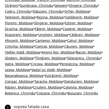
•
•
•
•
Strășeni
Dumbrava, Chișinău
Ialoveni
Sîngera, Chișinău
•
•
•
Codru, Chișinău
Stăuceni, Chișinău
Orhei, Moldova
•
•
•
Telenești, Moldova
Rezina, Moldova
Șoldănești, Moldova
•
•
•
Florești, Moldova
Sîngerei, Moldova
Edineț, Moldova
•
•
•
Drochia, Moldova
Fălești, Moldova
Costești, Moldova
•
•
•
Nisporeni, Moldova
Ungheni, Moldova
Călărași, Moldova
•
•
•
Hîncești, Moldova
Cantemir, Moldova
Cahul, Moldova
•
•
•
Cimișlia, Moldova
Comrat, Moldova
Căușeni, Moldova
•
•
•
Ștefan Vodă, Moldova
Anenii Noi, Moldova
Bacioi, Moldova
•
•
•
Glodeni, Moldova
Țînțăreni, Moldova
Telecentru, Chișinău
•
•
•
Vatra, Moldova
Cricova, Moldova
Peresecina, Moldova
•
•
Leova, Moldova
Vadul lui Vodă, Moldova
•
•
Basarabeasca, Moldova
Vulcănești, Moldova
•
•
•
Congaz, Moldova
Taraclia, Moldova
Dondușeni, Moldova
•
•
•
Răzeni, Moldova
Criuleni, Moldova
Colonița, Moldova
•
•
Botanica, Chișinău
Ciocana, Chișinău
Buiucani, Chișinău
vopsea fatada casa