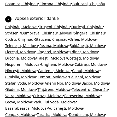
•
•
Botanica, Chișinău
Ciocana, Chișinău
Buiucani, Chișinău
vopsea exterior danke
•
•
•
Chișinău, Moldova
Trușeni, Chișinău
Durlești, Chișinău
•
•
•
•
Strășeni
Dumbrava, Chișinău
Ialoveni
Sîngera, Chișinău
•
•
•
Codru, Chișinău
Stăuceni, Chișinău
Orhei, Moldova
•
•
•
Telenești, Moldova
Rezina, Moldova
Șoldănești, Moldova
•
•
•
Florești, Moldova
Sîngerei, Moldova
Edineț, Moldova
•
•
•
Drochia, Moldova
Fălești, Moldova
Costești, Moldova
•
•
•
Nisporeni, Moldova
Ungheni, Moldova
Călărași, Moldova
•
•
•
Hîncești, Moldova
Cantemir, Moldova
Cahul, Moldova
•
•
•
Cimișlia, Moldova
Comrat, Moldova
Căușeni, Moldova
•
•
•
Ștefan Vodă, Moldova
Anenii Noi, Moldova
Bacioi, Moldova
•
•
•
Glodeni, Moldova
Țînțăreni, Moldova
Telecentru, Chișinău
•
•
•
Vatra, Moldova
Cricova, Moldova
Peresecina, Moldova
•
•
Leova, Moldova
Vadul lui Vodă, Moldova
•
•
Basarabeasca, Moldova
Vulcănești, Moldova
•
•
•
Congaz, Moldova
Taraclia, Moldova
Dondușeni, Moldova