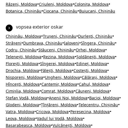
•
•
•
Răzeni, Moldova
Criuleni, Moldova
Colonița, Moldova
•
•
Botanica, Chișinău
Ciocana, Chișinău
Buiucani, Chișinău
vopsea exterior oskar
•
•
•
Chișinău, Moldova
Trușeni, Chișinău
Durlești, Chișinău
•
•
•
•
Strășeni
Dumbrava, Chișinău
Ialoveni
Sîngera, Chișinău
•
•
•
Codru, Chișinău
Stăuceni, Chișinău
Orhei, Moldova
•
•
•
Telenești, Moldova
Rezina, Moldova
Șoldănești, Moldova
•
•
•
Florești, Moldova
Sîngerei, Moldova
Edineț, Moldova
•
•
•
Drochia, Moldova
Fălești, Moldova
Costești, Moldova
•
•
•
Nisporeni, Moldova
Ungheni, Moldova
Călărași, Moldova
•
•
•
Hîncești, Moldova
Cantemir, Moldova
Cahul, Moldova
•
•
•
Cimișlia, Moldova
Comrat, Moldova
Căușeni, Moldova
•
•
•
Ștefan Vodă, Moldova
Anenii Noi, Moldova
Bacioi, Moldova
•
•
•
Glodeni, Moldova
Țînțăreni, Moldova
Telecentru, Chișinău
•
•
•
Vatra, Moldova
Cricova, Moldova
Peresecina, Moldova
•
•
Leova, Moldova
Vadul lui Vodă, Moldova
•
•
Basarabeasca, Moldova
Vulcănești, Moldova