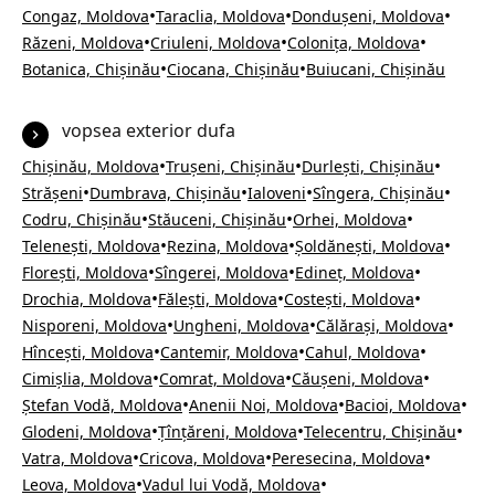
•
•
•
Congaz, Moldova
Taraclia, Moldova
Dondușeni, Moldova
•
•
•
Răzeni, Moldova
Criuleni, Moldova
Colonița, Moldova
•
•
Botanica, Chișinău
Ciocana, Chișinău
Buiucani, Chișinău
vopsea exterior dufa
•
•
•
Chișinău, Moldova
Trușeni, Chișinău
Durlești, Chișinău
•
•
•
•
Strășeni
Dumbrava, Chișinău
Ialoveni
Sîngera, Chișinău
•
•
•
Codru, Chișinău
Stăuceni, Chișinău
Orhei, Moldova
•
•
•
Telenești, Moldova
Rezina, Moldova
Șoldănești, Moldova
•
•
•
Florești, Moldova
Sîngerei, Moldova
Edineț, Moldova
•
•
•
Drochia, Moldova
Fălești, Moldova
Costești, Moldova
•
•
•
Nisporeni, Moldova
Ungheni, Moldova
Călărași, Moldova
•
•
•
Hîncești, Moldova
Cantemir, Moldova
Cahul, Moldova
•
•
•
Cimișlia, Moldova
Comrat, Moldova
Căușeni, Moldova
•
•
•
Ștefan Vodă, Moldova
Anenii Noi, Moldova
Bacioi, Moldova
•
•
•
Glodeni, Moldova
Țînțăreni, Moldova
Telecentru, Chișinău
•
•
•
Vatra, Moldova
Cricova, Moldova
Peresecina, Moldova
•
•
Leova, Moldova
Vadul lui Vodă, Moldova