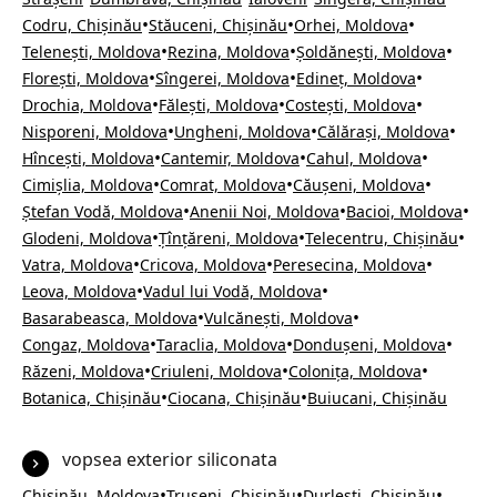
•
•
•
Codru, Chișinău
Stăuceni, Chișinău
Orhei, Moldova
•
•
•
Telenești, Moldova
Rezina, Moldova
Șoldănești, Moldova
•
•
•
Florești, Moldova
Sîngerei, Moldova
Edineț, Moldova
•
•
•
Drochia, Moldova
Fălești, Moldova
Costești, Moldova
•
•
•
Nisporeni, Moldova
Ungheni, Moldova
Călărași, Moldova
•
•
•
Hîncești, Moldova
Cantemir, Moldova
Cahul, Moldova
•
•
•
Cimișlia, Moldova
Comrat, Moldova
Căușeni, Moldova
•
•
•
Ștefan Vodă, Moldova
Anenii Noi, Moldova
Bacioi, Moldova
•
•
•
Glodeni, Moldova
Țînțăreni, Moldova
Telecentru, Chișinău
•
•
•
Vatra, Moldova
Cricova, Moldova
Peresecina, Moldova
•
•
Leova, Moldova
Vadul lui Vodă, Moldova
•
•
Basarabeasca, Moldova
Vulcănești, Moldova
•
•
•
Congaz, Moldova
Taraclia, Moldova
Dondușeni, Moldova
•
•
•
Răzeni, Moldova
Criuleni, Moldova
Colonița, Moldova
•
•
Botanica, Chișinău
Ciocana, Chișinău
Buiucani, Chișinău
vopsea exterior siliconata
•
•
•
Chișinău, Moldova
Trușeni, Chișinău
Durlești, Chișinău