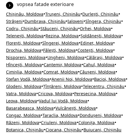
vopsea fatade exterioare
•
•
•
Chișinău, Moldova
Trușeni, Chișinău
Durlești, Chișinău
•
•
•
•
Strășeni
Dumbrava, Chișinău
Ialoveni
Sîngera, Chișinău
•
•
•
Codru, Chișinău
Stăuceni, Chișinău
Orhei, Moldova
•
•
•
Telenești, Moldova
Rezina, Moldova
Șoldănești, Moldova
•
•
•
Florești, Moldova
Sîngerei, Moldova
Edineț, Moldova
•
•
•
Drochia, Moldova
Fălești, Moldova
Costești, Moldova
•
•
•
Nisporeni, Moldova
Ungheni, Moldova
Călărași, Moldova
•
•
•
Hîncești, Moldova
Cantemir, Moldova
Cahul, Moldova
•
•
•
Cimișlia, Moldova
Comrat, Moldova
Căușeni, Moldova
•
•
•
Ștefan Vodă, Moldova
Anenii Noi, Moldova
Bacioi, Moldova
•
•
•
Glodeni, Moldova
Țînțăreni, Moldova
Telecentru, Chișinău
•
•
•
Vatra, Moldova
Cricova, Moldova
Peresecina, Moldova
•
•
Leova, Moldova
Vadul lui Vodă, Moldova
•
•
Basarabeasca, Moldova
Vulcănești, Moldova
•
•
•
Congaz, Moldova
Taraclia, Moldova
Dondușeni, Moldova
•
•
•
Răzeni, Moldova
Criuleni, Moldova
Colonița, Moldova
•
•
Botanica, Chișinău
Ciocana, Chișinău
Buiucani, Chișinău