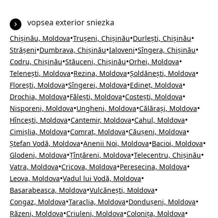
vopsea exterior sniezka
•
•
•
Chișinău, Moldova
Trușeni, Chișinău
Durlești, Chișinău
•
•
•
•
Strășeni
Dumbrava, Chișinău
Ialoveni
Sîngera, Chișinău
•
•
•
Codru, Chișinău
Stăuceni, Chișinău
Orhei, Moldova
•
•
•
Telenești, Moldova
Rezina, Moldova
Șoldănești, Moldova
•
•
•
Florești, Moldova
Sîngerei, Moldova
Edineț, Moldova
•
•
•
Drochia, Moldova
Fălești, Moldova
Costești, Moldova
•
•
•
Nisporeni, Moldova
Ungheni, Moldova
Călărași, Moldova
•
•
•
Hîncești, Moldova
Cantemir, Moldova
Cahul, Moldova
•
•
•
Cimișlia, Moldova
Comrat, Moldova
Căușeni, Moldova
•
•
•
Ștefan Vodă, Moldova
Anenii Noi, Moldova
Bacioi, Moldova
•
•
•
Glodeni, Moldova
Țînțăreni, Moldova
Telecentru, Chișinău
•
•
•
Vatra, Moldova
Cricova, Moldova
Peresecina, Moldova
•
•
Leova, Moldova
Vadul lui Vodă, Moldova
•
•
Basarabeasca, Moldova
Vulcănești, Moldova
•
•
•
Congaz, Moldova
Taraclia, Moldova
Dondușeni, Moldova
•
•
•
Răzeni, Moldova
Criuleni, Moldova
Colonița, Moldova