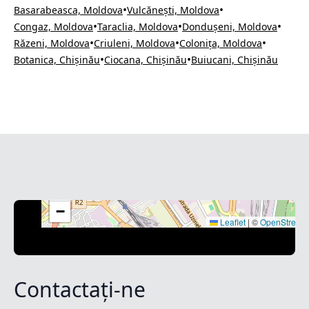
•
•
Basarabeasca, Moldova
Vulcănești, Moldova
•
•
•
Congaz, Moldova
Taraclia, Moldova
Dondușeni, Moldova
•
•
•
Răzeni, Moldova
Criuleni, Moldova
Colonița, Moldova
•
•
Botanica, Chișinău
Ciocana, Chișinău
Buiucani, Chișinău
+
−
Leaflet
|
©
OpenStreet
Contactați-ne