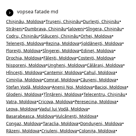
vopsea fatade md
•
•
•
Chișinău, Moldova
Trușeni, Chișinău
Durlești, Chișinău
•
•
•
•
Strășeni
Dumbrava, Chișinău
Ialoveni
Sîngera, Chișinău
•
•
•
Codru, Chișinău
Stăuceni, Chișinău
Orhei, Moldova
•
•
•
Telenești, Moldova
Rezina, Moldova
Șoldănești, Moldova
•
•
•
Florești, Moldova
Sîngerei, Moldova
Edineț, Moldova
•
•
•
Drochia, Moldova
Fălești, Moldova
Costești, Moldova
•
•
•
Nisporeni, Moldova
Ungheni, Moldova
Călărași, Moldova
•
•
•
Hîncești, Moldova
Cantemir, Moldova
Cahul, Moldova
•
•
•
Cimișlia, Moldova
Comrat, Moldova
Căușeni, Moldova
•
•
•
Ștefan Vodă, Moldova
Anenii Noi, Moldova
Bacioi, Moldova
•
•
•
Glodeni, Moldova
Țînțăreni, Moldova
Telecentru, Chișinău
•
•
•
Vatra, Moldova
Cricova, Moldova
Peresecina, Moldova
•
•
Leova, Moldova
Vadul lui Vodă, Moldova
•
•
Basarabeasca, Moldova
Vulcănești, Moldova
•
•
•
Congaz, Moldova
Taraclia, Moldova
Dondușeni, Moldova
•
•
•
Răzeni, Moldova
Criuleni, Moldova
Colonița, Moldova