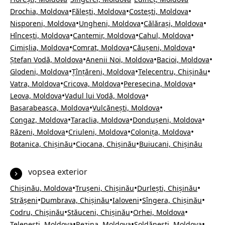
•
•
•
Drochia, Moldova
Fălești, Moldova
Costești, Moldova
•
•
•
Nisporeni, Moldova
Ungheni, Moldova
Călărași, Moldova
•
•
•
Hîncești, Moldova
Cantemir, Moldova
Cahul, Moldova
•
•
•
Cimișlia, Moldova
Comrat, Moldova
Căușeni, Moldova
•
•
•
Ștefan Vodă, Moldova
Anenii Noi, Moldova
Bacioi, Moldova
•
•
•
Glodeni, Moldova
Țînțăreni, Moldova
Telecentru, Chișinău
•
•
•
Vatra, Moldova
Cricova, Moldova
Peresecina, Moldova
•
•
Leova, Moldova
Vadul lui Vodă, Moldova
•
•
Basarabeasca, Moldova
Vulcănești, Moldova
•
•
•
Congaz, Moldova
Taraclia, Moldova
Dondușeni, Moldova
•
•
•
Răzeni, Moldova
Criuleni, Moldova
Colonița, Moldova
•
•
Botanica, Chișinău
Ciocana, Chișinău
Buiucani, Chișinău
vopsea exterior
•
•
•
Chișinău, Moldova
Trușeni, Chișinău
Durlești, Chișinău
•
•
•
•
Strășeni
Dumbrava, Chișinău
Ialoveni
Sîngera, Chișinău
•
•
•
Codru, Chișinău
Stăuceni, Chișinău
Orhei, Moldova
•
•
•
Telenești, Moldova
Rezina, Moldova
Șoldănești, Moldova