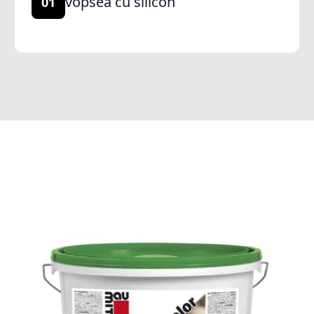
vopsea cu silicon
01