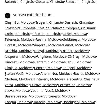
•
•
Botanica, Chișinău
Ciocana, Chișinău
Buiucani, Chișinău
vopsea exterior baumit
•
•
•
Chișinău, Moldova
Trușeni, Chișinău
Durlești, Chișinău
•
•
•
•
Strășeni
Dumbrava, Chișinău
Ialoveni
Sîngera, Chișinău
•
•
•
Codru, Chișinău
Stăuceni, Chișinău
Orhei, Moldova
•
•
•
Telenești, Moldova
Rezina, Moldova
Șoldănești, Moldova
•
•
•
Florești, Moldova
Sîngerei, Moldova
Edineț, Moldova
•
•
•
Drochia, Moldova
Fălești, Moldova
Costești, Moldova
•
•
•
Nisporeni, Moldova
Ungheni, Moldova
Călărași, Moldova
•
•
•
Hîncești, Moldova
Cantemir, Moldova
Cahul, Moldova
•
•
•
Cimișlia, Moldova
Comrat, Moldova
Căușeni, Moldova
•
•
•
Ștefan Vodă, Moldova
Anenii Noi, Moldova
Bacioi, Moldova
•
•
•
Glodeni, Moldova
Țînțăreni, Moldova
Telecentru, Chișinău
•
•
•
Vatra, Moldova
Cricova, Moldova
Peresecina, Moldova
•
•
Leova, Moldova
Vadul lui Vodă, Moldova
•
•
Basarabeasca, Moldova
Vulcănești, Moldova
•
•
•
Congaz, Moldova
Taraclia, Moldova
Dondușeni, Moldova