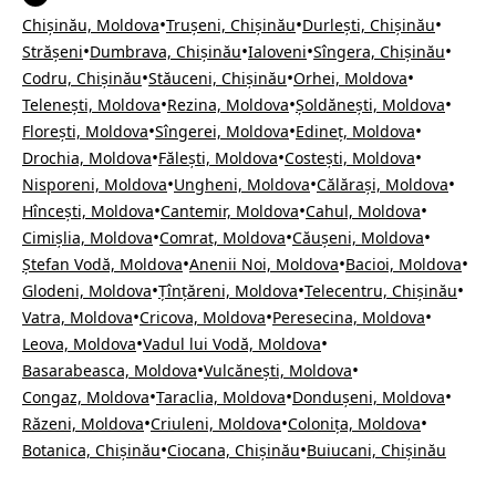
•
•
•
Chișinău, Moldova
Trușeni, Chișinău
Durlești, Chișinău
•
•
•
•
Strășeni
Dumbrava, Chișinău
Ialoveni
Sîngera, Chișinău
•
•
•
Codru, Chișinău
Stăuceni, Chișinău
Orhei, Moldova
•
•
•
Telenești, Moldova
Rezina, Moldova
Șoldănești, Moldova
•
•
•
Florești, Moldova
Sîngerei, Moldova
Edineț, Moldova
•
•
•
Drochia, Moldova
Fălești, Moldova
Costești, Moldova
•
•
•
Nisporeni, Moldova
Ungheni, Moldova
Călărași, Moldova
•
•
•
Hîncești, Moldova
Cantemir, Moldova
Cahul, Moldova
•
•
•
Cimișlia, Moldova
Comrat, Moldova
Căușeni, Moldova
•
•
•
Ștefan Vodă, Moldova
Anenii Noi, Moldova
Bacioi, Moldova
•
•
•
Glodeni, Moldova
Țînțăreni, Moldova
Telecentru, Chișinău
•
•
•
Vatra, Moldova
Cricova, Moldova
Peresecina, Moldova
•
•
Leova, Moldova
Vadul lui Vodă, Moldova
•
•
Basarabeasca, Moldova
Vulcănești, Moldova
•
•
•
Congaz, Moldova
Taraclia, Moldova
Dondușeni, Moldova
•
•
•
Răzeni, Moldova
Criuleni, Moldova
Colonița, Moldova
•
•
Botanica, Chișinău
Ciocana, Chișinău
Buiucani, Chișinău