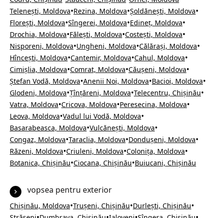
•
•
•
Telenești, Moldova
Rezina, Moldova
Șoldănești, Moldova
•
•
•
Florești, Moldova
Sîngerei, Moldova
Edineț, Moldova
•
•
•
Drochia, Moldova
Fălești, Moldova
Costești, Moldova
•
•
•
Nisporeni, Moldova
Ungheni, Moldova
Călărași, Moldova
•
•
•
Hîncești, Moldova
Cantemir, Moldova
Cahul, Moldova
•
•
•
Cimișlia, Moldova
Comrat, Moldova
Căușeni, Moldova
•
•
•
Ștefan Vodă, Moldova
Anenii Noi, Moldova
Bacioi, Moldova
•
•
•
Glodeni, Moldova
Țînțăreni, Moldova
Telecentru, Chișinău
•
•
•
Vatra, Moldova
Cricova, Moldova
Peresecina, Moldova
•
•
Leova, Moldova
Vadul lui Vodă, Moldova
•
•
Basarabeasca, Moldova
Vulcănești, Moldova
•
•
•
Congaz, Moldova
Taraclia, Moldova
Dondușeni, Moldova
•
•
•
Răzeni, Moldova
Criuleni, Moldova
Colonița, Moldova
•
•
Botanica, Chișinău
Ciocana, Chișinău
Buiucani, Chișinău
vopsea pentru exterior
•
•
•
Chișinău, Moldova
Trușeni, Chișinău
Durlești, Chișinău
•
•
•
•
Strășeni
Dumbrava, Chișinău
Ialoveni
Sîngera, Chișinău