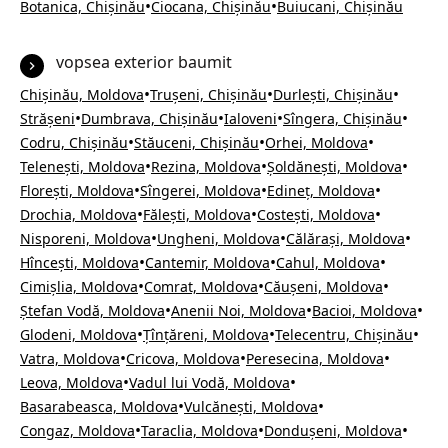
•
•
Botanica, Chișinău
Ciocana, Chișinău
Buiucani, Chișinău
vopsea exterior baumit
•
•
•
Chișinău, Moldova
Trușeni, Chișinău
Durlești, Chișinău
•
•
•
•
Strășeni
Dumbrava, Chișinău
Ialoveni
Sîngera, Chișinău
•
•
•
Codru, Chișinău
Stăuceni, Chișinău
Orhei, Moldova
•
•
•
Telenești, Moldova
Rezina, Moldova
Șoldănești, Moldova
•
•
•
Florești, Moldova
Sîngerei, Moldova
Edineț, Moldova
•
•
•
Drochia, Moldova
Fălești, Moldova
Costești, Moldova
•
•
•
Nisporeni, Moldova
Ungheni, Moldova
Călărași, Moldova
•
•
•
Hîncești, Moldova
Cantemir, Moldova
Cahul, Moldova
•
•
•
Cimișlia, Moldova
Comrat, Moldova
Căușeni, Moldova
•
•
•
Ștefan Vodă, Moldova
Anenii Noi, Moldova
Bacioi, Moldova
•
•
•
Glodeni, Moldova
Țînțăreni, Moldova
Telecentru, Chișinău
•
•
•
Vatra, Moldova
Cricova, Moldova
Peresecina, Moldova
•
•
Leova, Moldova
Vadul lui Vodă, Moldova
•
•
Basarabeasca, Moldova
Vulcănești, Moldova
•
•
•
Congaz, Moldova
Taraclia, Moldova
Dondușeni, Moldova