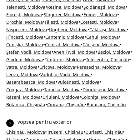
•
•
•
Telenești, Moldova
Rezina, Moldova
Șoldănești, Moldova
•
•
•
Florești, Moldova
Sîngerei, Moldova
Edineț, Moldova
•
•
•
Drochia, Moldova
Fălești, Moldova
Costești, Moldova
•
•
•
Nisporeni, Moldova
Ungheni, Moldova
Călărași, Moldova
•
•
•
Hîncești, Moldova
Cantemir, Moldova
Cahul, Moldova
•
•
•
Cimișlia, Moldova
Comrat, Moldova
Căușeni, Moldova
•
•
•
Ștefan Vodă, Moldova
Anenii Noi, Moldova
Bacioi, Moldova
•
•
•
Glodeni, Moldova
Țînțăreni, Moldova
Telecentru, Chișinău
•
•
•
Vatra, Moldova
Cricova, Moldova
Peresecina, Moldova
•
•
Leova, Moldova
Vadul lui Vodă, Moldova
•
•
Basarabeasca, Moldova
Vulcănești, Moldova
•
•
•
Congaz, Moldova
Taraclia, Moldova
Dondușeni, Moldova
•
•
•
Răzeni, Moldova
Criuleni, Moldova
Colonița, Moldova
•
•
Botanica, Chișinău
Ciocana, Chișinău
Buiucani, Chișinău
vopsea pentru exterior
•
•
•
Chișinău, Moldova
Trușeni, Chișinău
Durlești, Chișinău
•
•
•
•
Strășeni
Dumbrava, Chișinău
Ialoveni
Sîngera, Chișinău