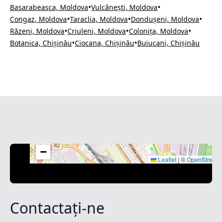
•
•
Basarabeasca, Moldova
Vulcănești, Moldova
•
•
•
Congaz, Moldova
Taraclia, Moldova
Dondușeni, Moldova
•
•
•
Răzeni, Moldova
Criuleni, Moldova
Colonița, Moldova
•
•
Botanica, Chișinău
Ciocana, Chișinău
Buiucani, Chișinău
+
−
Leaflet
|
©
OpenStreet
Contactați-ne