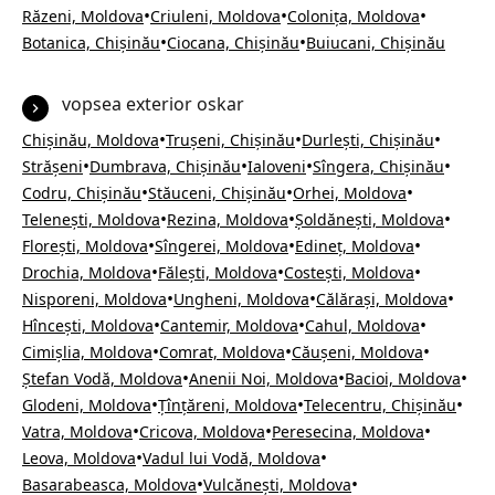
•
•
•
Răzeni, Moldova
Criuleni, Moldova
Colonița, Moldova
•
•
Botanica, Chișinău
Ciocana, Chișinău
Buiucani, Chișinău
vopsea exterior oskar
•
•
•
Chișinău, Moldova
Trușeni, Chișinău
Durlești, Chișinău
•
•
•
•
Strășeni
Dumbrava, Chișinău
Ialoveni
Sîngera, Chișinău
•
•
•
Codru, Chișinău
Stăuceni, Chișinău
Orhei, Moldova
•
•
•
Telenești, Moldova
Rezina, Moldova
Șoldănești, Moldova
•
•
•
Florești, Moldova
Sîngerei, Moldova
Edineț, Moldova
•
•
•
Drochia, Moldova
Fălești, Moldova
Costești, Moldova
•
•
•
Nisporeni, Moldova
Ungheni, Moldova
Călărași, Moldova
•
•
•
Hîncești, Moldova
Cantemir, Moldova
Cahul, Moldova
•
•
•
Cimișlia, Moldova
Comrat, Moldova
Căușeni, Moldova
•
•
•
Ștefan Vodă, Moldova
Anenii Noi, Moldova
Bacioi, Moldova
•
•
•
Glodeni, Moldova
Țînțăreni, Moldova
Telecentru, Chișinău
•
•
•
Vatra, Moldova
Cricova, Moldova
Peresecina, Moldova
•
•
Leova, Moldova
Vadul lui Vodă, Moldova
•
•
Basarabeasca, Moldova
Vulcănești, Moldova