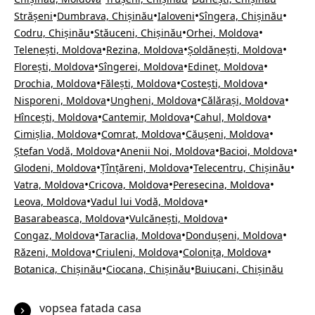
•
•
•
•
Strășeni
Dumbrava, Chișinău
Ialoveni
Sîngera, Chișinău
•
•
•
Codru, Chișinău
Stăuceni, Chișinău
Orhei, Moldova
•
•
•
Telenești, Moldova
Rezina, Moldova
Șoldănești, Moldova
•
•
•
Florești, Moldova
Sîngerei, Moldova
Edineț, Moldova
•
•
•
Drochia, Moldova
Fălești, Moldova
Costești, Moldova
•
•
•
Nisporeni, Moldova
Ungheni, Moldova
Călărași, Moldova
•
•
•
Hîncești, Moldova
Cantemir, Moldova
Cahul, Moldova
•
•
•
Cimișlia, Moldova
Comrat, Moldova
Căușeni, Moldova
•
•
•
Ștefan Vodă, Moldova
Anenii Noi, Moldova
Bacioi, Moldova
•
•
•
Glodeni, Moldova
Țînțăreni, Moldova
Telecentru, Chișinău
•
•
•
Vatra, Moldova
Cricova, Moldova
Peresecina, Moldova
•
•
Leova, Moldova
Vadul lui Vodă, Moldova
•
•
Basarabeasca, Moldova
Vulcănești, Moldova
•
•
•
Congaz, Moldova
Taraclia, Moldova
Dondușeni, Moldova
•
•
•
Răzeni, Moldova
Criuleni, Moldova
Colonița, Moldova
•
•
Botanica, Chișinău
Ciocana, Chișinău
Buiucani, Chișinău
vopsea fatada casa