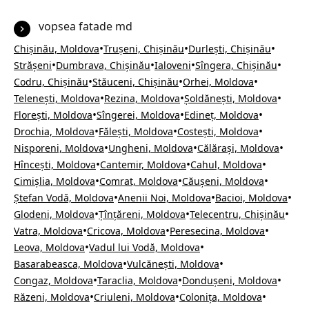
vopsea fatade md
•
•
•
Chișinău, Moldova
Trușeni, Chișinău
Durlești, Chișinău
•
•
•
•
Strășeni
Dumbrava, Chișinău
Ialoveni
Sîngera, Chișinău
•
•
•
Codru, Chișinău
Stăuceni, Chișinău
Orhei, Moldova
•
•
•
Telenești, Moldova
Rezina, Moldova
Șoldănești, Moldova
•
•
•
Florești, Moldova
Sîngerei, Moldova
Edineț, Moldova
•
•
•
Drochia, Moldova
Fălești, Moldova
Costești, Moldova
•
•
•
Nisporeni, Moldova
Ungheni, Moldova
Călărași, Moldova
•
•
•
Hîncești, Moldova
Cantemir, Moldova
Cahul, Moldova
•
•
•
Cimișlia, Moldova
Comrat, Moldova
Căușeni, Moldova
•
•
•
Ștefan Vodă, Moldova
Anenii Noi, Moldova
Bacioi, Moldova
•
•
•
Glodeni, Moldova
Țînțăreni, Moldova
Telecentru, Chișinău
•
•
•
Vatra, Moldova
Cricova, Moldova
Peresecina, Moldova
•
•
Leova, Moldova
Vadul lui Vodă, Moldova
•
•
Basarabeasca, Moldova
Vulcănești, Moldova
•
•
•
Congaz, Moldova
Taraclia, Moldova
Dondușeni, Moldova
•
•
•
Răzeni, Moldova
Criuleni, Moldova
Colonița, Moldova