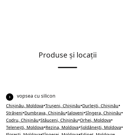
Produse și locații
vopsea cu silicon
•
•
•
Chișinău, Moldova
Trușeni, Chișinău
Durlești, Chișinău
•
•
•
•
Strășeni
Dumbrava, Chișinău
Ialoveni
Sîngera, Chișinău
•
•
•
Codru, Chișinău
Stăuceni, Chișinău
Orhei, Moldova
•
•
•
Telenești, Moldova
Rezina, Moldova
Șoldănești, Moldova
•
•
•
Florești, Moldova
Sîngerei, Moldova
Edineț, Moldova