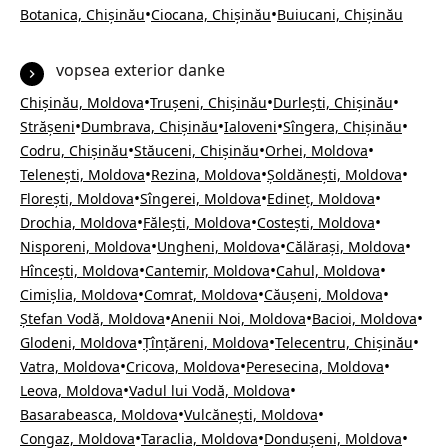
•
•
Botanica, Chișinău
Ciocana, Chișinău
Buiucani, Chișinău
vopsea exterior danke
•
•
•
Chișinău, Moldova
Trușeni, Chișinău
Durlești, Chișinău
•
•
•
•
Strășeni
Dumbrava, Chișinău
Ialoveni
Sîngera, Chișinău
•
•
•
Codru, Chișinău
Stăuceni, Chișinău
Orhei, Moldova
•
•
•
Telenești, Moldova
Rezina, Moldova
Șoldănești, Moldova
•
•
•
Florești, Moldova
Sîngerei, Moldova
Edineț, Moldova
•
•
•
Drochia, Moldova
Fălești, Moldova
Costești, Moldova
•
•
•
Nisporeni, Moldova
Ungheni, Moldova
Călărași, Moldova
•
•
•
Hîncești, Moldova
Cantemir, Moldova
Cahul, Moldova
•
•
•
Cimișlia, Moldova
Comrat, Moldova
Căușeni, Moldova
•
•
•
Ștefan Vodă, Moldova
Anenii Noi, Moldova
Bacioi, Moldova
•
•
•
Glodeni, Moldova
Țînțăreni, Moldova
Telecentru, Chișinău
•
•
•
Vatra, Moldova
Cricova, Moldova
Peresecina, Moldova
•
•
Leova, Moldova
Vadul lui Vodă, Moldova
•
•
Basarabeasca, Moldova
Vulcănești, Moldova
•
•
•
Congaz, Moldova
Taraclia, Moldova
Dondușeni, Moldova