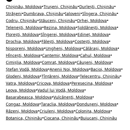
•
•
•
Chișinău, Moldova
Trușeni, Chișinău
Durlești, Chișinău
•
•
•
•
Strășeni
Dumbrava, Chișinău
Ialoveni
Sîngera, Chișinău
•
•
•
Codru, Chișinău
Stăuceni, Chișinău
Orhei, Moldova
•
•
•
Telenești, Moldova
Rezina, Moldova
Șoldănești, Moldova
•
•
•
Florești, Moldova
Sîngerei, Moldova
Edineț, Moldova
•
•
•
Drochia, Moldova
Fălești, Moldova
Costești, Moldova
•
•
•
Nisporeni, Moldova
Ungheni, Moldova
Călărași, Moldova
•
•
•
Hîncești, Moldova
Cantemir, Moldova
Cahul, Moldova
•
•
•
Cimișlia, Moldova
Comrat, Moldova
Căușeni, Moldova
•
•
•
Ștefan Vodă, Moldova
Anenii Noi, Moldova
Bacioi, Moldova
•
•
•
Glodeni, Moldova
Țînțăreni, Moldova
Telecentru, Chișinău
•
•
•
Vatra, Moldova
Cricova, Moldova
Peresecina, Moldova
•
•
Leova, Moldova
Vadul lui Vodă, Moldova
•
•
Basarabeasca, Moldova
Vulcănești, Moldova
•
•
•
Congaz, Moldova
Taraclia, Moldova
Dondușeni, Moldova
•
•
•
Răzeni, Moldova
Criuleni, Moldova
Colonița, Moldova
•
•
Botanica, Chișinău
Ciocana, Chișinău
Buiucani, Chișinău