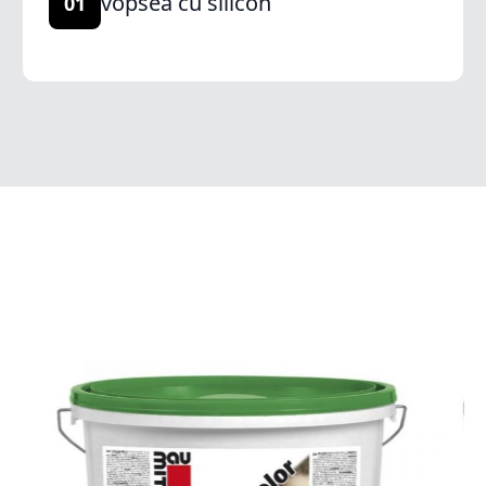
vopsea cu silicon
01