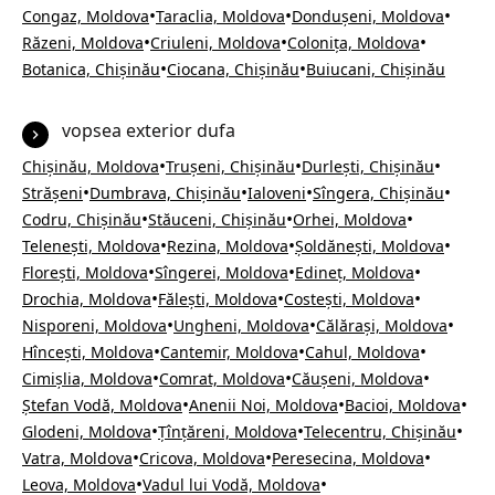
•
•
•
Congaz, Moldova
Taraclia, Moldova
Dondușeni, Moldova
•
•
•
Răzeni, Moldova
Criuleni, Moldova
Colonița, Moldova
•
•
Botanica, Chișinău
Ciocana, Chișinău
Buiucani, Chișinău
vopsea exterior dufa
•
•
•
Chișinău, Moldova
Trușeni, Chișinău
Durlești, Chișinău
•
•
•
•
Strășeni
Dumbrava, Chișinău
Ialoveni
Sîngera, Chișinău
•
•
•
Codru, Chișinău
Stăuceni, Chișinău
Orhei, Moldova
•
•
•
Telenești, Moldova
Rezina, Moldova
Șoldănești, Moldova
•
•
•
Florești, Moldova
Sîngerei, Moldova
Edineț, Moldova
•
•
•
Drochia, Moldova
Fălești, Moldova
Costești, Moldova
•
•
•
Nisporeni, Moldova
Ungheni, Moldova
Călărași, Moldova
•
•
•
Hîncești, Moldova
Cantemir, Moldova
Cahul, Moldova
•
•
•
Cimișlia, Moldova
Comrat, Moldova
Căușeni, Moldova
•
•
•
Ștefan Vodă, Moldova
Anenii Noi, Moldova
Bacioi, Moldova
•
•
•
Glodeni, Moldova
Țînțăreni, Moldova
Telecentru, Chișinău
•
•
•
Vatra, Moldova
Cricova, Moldova
Peresecina, Moldova
•
•
Leova, Moldova
Vadul lui Vodă, Moldova