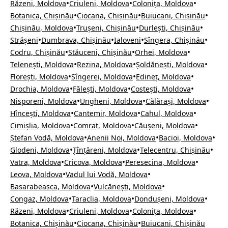
•
•
•
Răzeni, Moldova
Criuleni, Moldova
Colonița, Moldova
•
•
•
Botanica, Chișinău
Ciocana, Chișinău
Buiucani, Chișinău
•
•
•
Chișinău, Moldova
Trușeni, Chișinău
Durlești, Chișinău
•
•
•
•
Strășeni
Dumbrava, Chișinău
Ialoveni
Sîngera, Chișinău
•
•
•
Codru, Chișinău
Stăuceni, Chișinău
Orhei, Moldova
•
•
•
Telenești, Moldova
Rezina, Moldova
Șoldănești, Moldova
•
•
•
Florești, Moldova
Sîngerei, Moldova
Edineț, Moldova
•
•
•
Drochia, Moldova
Fălești, Moldova
Costești, Moldova
•
•
•
Nisporeni, Moldova
Ungheni, Moldova
Călărași, Moldova
•
•
•
Hîncești, Moldova
Cantemir, Moldova
Cahul, Moldova
•
•
•
Cimișlia, Moldova
Comrat, Moldova
Căușeni, Moldova
•
•
•
Ștefan Vodă, Moldova
Anenii Noi, Moldova
Bacioi, Moldova
•
•
•
Glodeni, Moldova
Țînțăreni, Moldova
Telecentru, Chișinău
•
•
•
Vatra, Moldova
Cricova, Moldova
Peresecina, Moldova
•
•
Leova, Moldova
Vadul lui Vodă, Moldova
•
•
Basarabeasca, Moldova
Vulcănești, Moldova
•
•
•
Congaz, Moldova
Taraclia, Moldova
Dondușeni, Moldova
•
•
•
Răzeni, Moldova
Criuleni, Moldova
Colonița, Moldova
•
•
Botanica, Chișinău
Ciocana, Chișinău
Buiucani, Chișinău