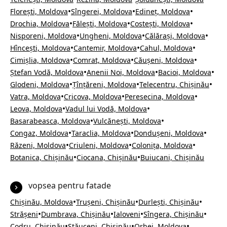
•
•
•
Florești, Moldova
Sîngerei, Moldova
Edineț, Moldova
•
•
•
Drochia, Moldova
Fălești, Moldova
Costești, Moldova
•
•
•
Nisporeni, Moldova
Ungheni, Moldova
Călărași, Moldova
•
•
•
Hîncești, Moldova
Cantemir, Moldova
Cahul, Moldova
•
•
•
Cimișlia, Moldova
Comrat, Moldova
Căușeni, Moldova
•
•
•
Ștefan Vodă, Moldova
Anenii Noi, Moldova
Bacioi, Moldova
•
•
•
Glodeni, Moldova
Țînțăreni, Moldova
Telecentru, Chișinău
•
•
•
Vatra, Moldova
Cricova, Moldova
Peresecina, Moldova
•
•
Leova, Moldova
Vadul lui Vodă, Moldova
•
•
Basarabeasca, Moldova
Vulcănești, Moldova
•
•
•
Congaz, Moldova
Taraclia, Moldova
Dondușeni, Moldova
•
•
•
Răzeni, Moldova
Criuleni, Moldova
Colonița, Moldova
•
•
Botanica, Chișinău
Ciocana, Chișinău
Buiucani, Chișinău
vopsea pentru fatade
•
•
•
Chișinău, Moldova
Trușeni, Chișinău
Durlești, Chișinău
•
•
•
•
Strășeni
Dumbrava, Chișinău
Ialoveni
Sîngera, Chișinău
•
•
•
Codru, Chișinău
Stăuceni, Chișinău
Orhei, Moldova