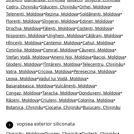
•
•
•
Codru, Chișinău
Stăuceni, Chișinău
Orhei, Moldova
•
•
•
Telenești, Moldova
Rezina, Moldova
Șoldănești, Moldova
•
•
•
Florești, Moldova
Sîngerei, Moldova
Edineț, Moldova
•
•
•
Drochia, Moldova
Fălești, Moldova
Costești, Moldova
•
•
•
Nisporeni, Moldova
Ungheni, Moldova
Călărași, Moldova
•
•
•
Hîncești, Moldova
Cantemir, Moldova
Cahul, Moldova
•
•
•
Cimișlia, Moldova
Comrat, Moldova
Căușeni, Moldova
•
•
•
Ștefan Vodă, Moldova
Anenii Noi, Moldova
Bacioi, Moldova
•
•
•
Glodeni, Moldova
Țînțăreni, Moldova
Telecentru, Chișinău
•
•
•
Vatra, Moldova
Cricova, Moldova
Peresecina, Moldova
•
•
Leova, Moldova
Vadul lui Vodă, Moldova
•
•
Basarabeasca, Moldova
Vulcănești, Moldova
•
•
•
Congaz, Moldova
Taraclia, Moldova
Dondușeni, Moldova
•
•
•
Răzeni, Moldova
Criuleni, Moldova
Colonița, Moldova
•
•
Botanica, Chișinău
Ciocana, Chișinău
Buiucani, Chișinău
vopsea exterior siliconata
•
•
•
Chișinău, Moldova
Trușeni, Chișinău
Durlești, Chișinău