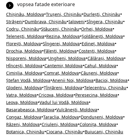
vopsea fatade exterioare
•
•
•
Chișinău, Moldova
Trușeni, Chișinău
Durlești, Chișinău
•
•
•
•
Strășeni
Dumbrava, Chișinău
Ialoveni
Sîngera, Chișinău
•
•
•
Codru, Chișinău
Stăuceni, Chișinău
Orhei, Moldova
•
•
•
Telenești, Moldova
Rezina, Moldova
Șoldănești, Moldova
•
•
•
Florești, Moldova
Sîngerei, Moldova
Edineț, Moldova
•
•
•
Drochia, Moldova
Fălești, Moldova
Costești, Moldova
•
•
•
Nisporeni, Moldova
Ungheni, Moldova
Călărași, Moldova
•
•
•
Hîncești, Moldova
Cantemir, Moldova
Cahul, Moldova
•
•
•
Cimișlia, Moldova
Comrat, Moldova
Căușeni, Moldova
•
•
•
Ștefan Vodă, Moldova
Anenii Noi, Moldova
Bacioi, Moldova
•
•
•
Glodeni, Moldova
Țînțăreni, Moldova
Telecentru, Chișinău
•
•
•
Vatra, Moldova
Cricova, Moldova
Peresecina, Moldova
•
•
Leova, Moldova
Vadul lui Vodă, Moldova
•
•
Basarabeasca, Moldova
Vulcănești, Moldova
•
•
•
Congaz, Moldova
Taraclia, Moldova
Dondușeni, Moldova
•
•
•
Răzeni, Moldova
Criuleni, Moldova
Colonița, Moldova
•
•
Botanica, Chișinău
Ciocana, Chișinău
Buiucani, Chișinău