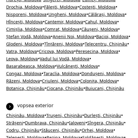
•
•
•
Drochia, Moldova
Fălești, Moldova
Costești, Moldova
•
•
•
Nisporeni, Moldova
Ungheni, Moldova
Călărași, Moldova
•
•
•
Hîncești, Moldova
Cantemir, Moldova
Cahul, Moldova
•
•
•
Cimișlia, Moldova
Comrat, Moldova
Căușeni, Moldova
•
•
•
Ștefan Vodă, Moldova
Anenii Noi, Moldova
Bacioi, Moldova
•
•
•
Glodeni, Moldova
Țînțăreni, Moldova
Telecentru, Chișinău
•
•
•
Vatra, Moldova
Cricova, Moldova
Peresecina, Moldova
•
•
Leova, Moldova
Vadul lui Vodă, Moldova
•
•
Basarabeasca, Moldova
Vulcănești, Moldova
•
•
•
Congaz, Moldova
Taraclia, Moldova
Dondușeni, Moldova
•
•
•
Răzeni, Moldova
Criuleni, Moldova
Colonița, Moldova
•
•
Botanica, Chișinău
Ciocana, Chișinău
Buiucani, Chișinău
vopsea exterior
•
•
•
Chișinău, Moldova
Trușeni, Chișinău
Durlești, Chișinău
•
•
•
•
Strășeni
Dumbrava, Chișinău
Ialoveni
Sîngera, Chișinău
•
•
•
Codru, Chișinău
Stăuceni, Chișinău
Orhei, Moldova
•
•
•
Telenești, Moldova
Rezina, Moldova
Șoldănești, Moldova