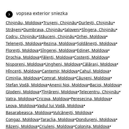
vopsea exterior sniezka
•
•
•
Chișinău, Moldova
Trușeni, Chișinău
Durlești, Chișinău
•
•
•
•
Strășeni
Dumbrava, Chișinău
Ialoveni
Sîngera, Chișinău
•
•
•
Codru, Chișinău
Stăuceni, Chișinău
Orhei, Moldova
•
•
•
Telenești, Moldova
Rezina, Moldova
Șoldănești, Moldova
•
•
•
Florești, Moldova
Sîngerei, Moldova
Edineț, Moldova
•
•
•
Drochia, Moldova
Fălești, Moldova
Costești, Moldova
•
•
•
Nisporeni, Moldova
Ungheni, Moldova
Călărași, Moldova
•
•
•
Hîncești, Moldova
Cantemir, Moldova
Cahul, Moldova
•
•
•
Cimișlia, Moldova
Comrat, Moldova
Căușeni, Moldova
•
•
•
Ștefan Vodă, Moldova
Anenii Noi, Moldova
Bacioi, Moldova
•
•
•
Glodeni, Moldova
Țînțăreni, Moldova
Telecentru, Chișinău
•
•
•
Vatra, Moldova
Cricova, Moldova
Peresecina, Moldova
•
•
Leova, Moldova
Vadul lui Vodă, Moldova
•
•
Basarabeasca, Moldova
Vulcănești, Moldova
•
•
•
Congaz, Moldova
Taraclia, Moldova
Dondușeni, Moldova
•
•
•
Răzeni, Moldova
Criuleni, Moldova
Colonița, Moldova