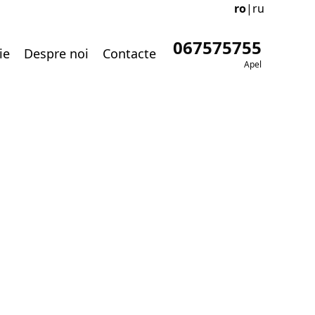
ro
|
ru
067575755
ie
Despre noi
Contacte
Apel