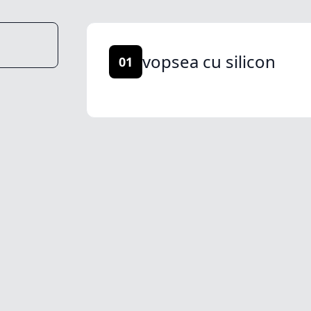
vopsea cu silicon
01