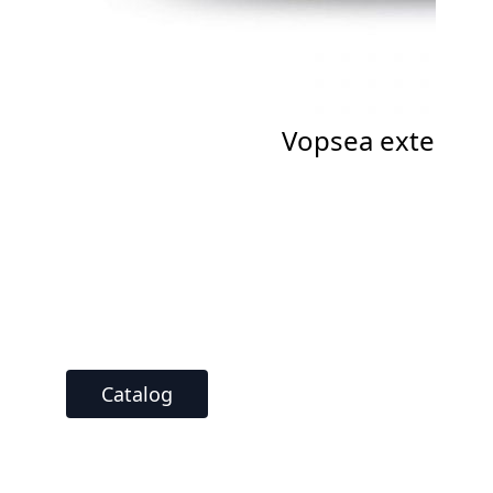
Vopsea exterior
Catalog