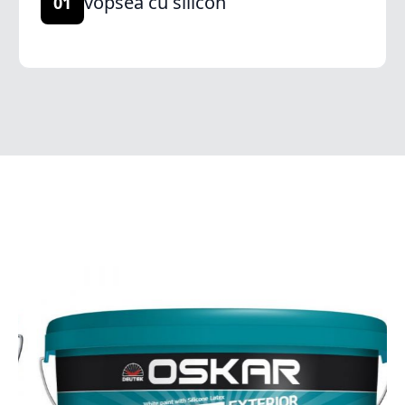
vopsea cu silicon
01