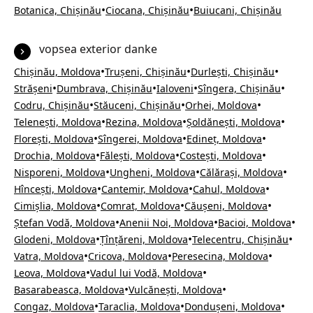
•
•
Botanica, Chișinău
Ciocana, Chișinău
Buiucani, Chișinău
vopsea exterior danke
•
•
•
Chișinău, Moldova
Trușeni, Chișinău
Durlești, Chișinău
•
•
•
•
Strășeni
Dumbrava, Chișinău
Ialoveni
Sîngera, Chișinău
•
•
•
Codru, Chișinău
Stăuceni, Chișinău
Orhei, Moldova
•
•
•
Telenești, Moldova
Rezina, Moldova
Șoldănești, Moldova
•
•
•
Florești, Moldova
Sîngerei, Moldova
Edineț, Moldova
•
•
•
Drochia, Moldova
Fălești, Moldova
Costești, Moldova
•
•
•
Nisporeni, Moldova
Ungheni, Moldova
Călărași, Moldova
•
•
•
Hîncești, Moldova
Cantemir, Moldova
Cahul, Moldova
•
•
•
Cimișlia, Moldova
Comrat, Moldova
Căușeni, Moldova
•
•
•
Ștefan Vodă, Moldova
Anenii Noi, Moldova
Bacioi, Moldova
•
•
•
Glodeni, Moldova
Țînțăreni, Moldova
Telecentru, Chișinău
•
•
•
Vatra, Moldova
Cricova, Moldova
Peresecina, Moldova
•
•
Leova, Moldova
Vadul lui Vodă, Moldova
•
•
Basarabeasca, Moldova
Vulcănești, Moldova
•
•
•
Congaz, Moldova
Taraclia, Moldova
Dondușeni, Moldova