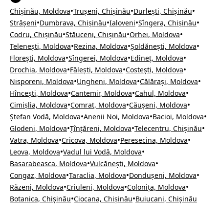
•
•
•
Chișinău, Moldova
Trușeni, Chișinău
Durlești, Chișinău
•
•
•
•
Strășeni
Dumbrava, Chișinău
Ialoveni
Sîngera, Chișinău
•
•
•
Codru, Chișinău
Stăuceni, Chișinău
Orhei, Moldova
•
•
•
Telenești, Moldova
Rezina, Moldova
Șoldănești, Moldova
•
•
•
Florești, Moldova
Sîngerei, Moldova
Edineț, Moldova
•
•
•
Drochia, Moldova
Fălești, Moldova
Costești, Moldova
•
•
•
Nisporeni, Moldova
Ungheni, Moldova
Călărași, Moldova
•
•
•
Hîncești, Moldova
Cantemir, Moldova
Cahul, Moldova
•
•
•
Cimișlia, Moldova
Comrat, Moldova
Căușeni, Moldova
•
•
•
Ștefan Vodă, Moldova
Anenii Noi, Moldova
Bacioi, Moldova
•
•
•
Glodeni, Moldova
Țînțăreni, Moldova
Telecentru, Chișinău
•
•
•
Vatra, Moldova
Cricova, Moldova
Peresecina, Moldova
•
•
Leova, Moldova
Vadul lui Vodă, Moldova
•
•
Basarabeasca, Moldova
Vulcănești, Moldova
•
•
•
Congaz, Moldova
Taraclia, Moldova
Dondușeni, Moldova
•
•
•
Răzeni, Moldova
Criuleni, Moldova
Colonița, Moldova
•
•
Botanica, Chișinău
Ciocana, Chișinău
Buiucani, Chișinău