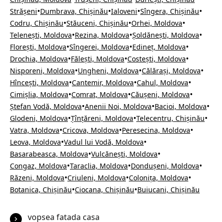
•
•
•
•
Strășeni
Dumbrava, Chișinău
Ialoveni
Sîngera, Chișinău
•
•
•
Codru, Chișinău
Stăuceni, Chișinău
Orhei, Moldova
•
•
•
Telenești, Moldova
Rezina, Moldova
Șoldănești, Moldova
•
•
•
Florești, Moldova
Sîngerei, Moldova
Edineț, Moldova
•
•
•
Drochia, Moldova
Fălești, Moldova
Costești, Moldova
•
•
•
Nisporeni, Moldova
Ungheni, Moldova
Călărași, Moldova
•
•
•
Hîncești, Moldova
Cantemir, Moldova
Cahul, Moldova
•
•
•
Cimișlia, Moldova
Comrat, Moldova
Căușeni, Moldova
•
•
•
Ștefan Vodă, Moldova
Anenii Noi, Moldova
Bacioi, Moldova
•
•
•
Glodeni, Moldova
Țînțăreni, Moldova
Telecentru, Chișinău
•
•
•
Vatra, Moldova
Cricova, Moldova
Peresecina, Moldova
•
•
Leova, Moldova
Vadul lui Vodă, Moldova
•
•
Basarabeasca, Moldova
Vulcănești, Moldova
•
•
•
Congaz, Moldova
Taraclia, Moldova
Dondușeni, Moldova
•
•
•
Răzeni, Moldova
Criuleni, Moldova
Colonița, Moldova
•
•
Botanica, Chișinău
Ciocana, Chișinău
Buiucani, Chișinău
vopsea fatada casa