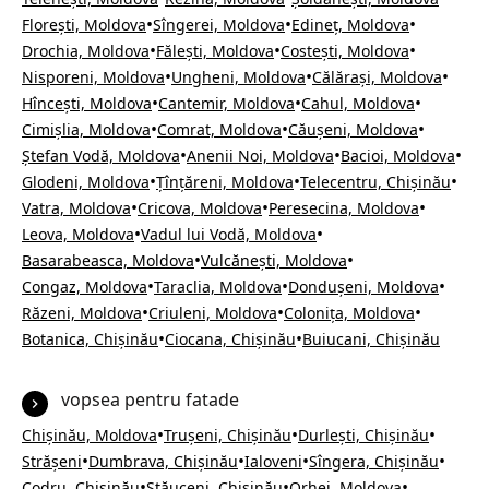
•
•
•
Florești, Moldova
Sîngerei, Moldova
Edineț, Moldova
•
•
•
Drochia, Moldova
Fălești, Moldova
Costești, Moldova
•
•
•
Nisporeni, Moldova
Ungheni, Moldova
Călărași, Moldova
•
•
•
Hîncești, Moldova
Cantemir, Moldova
Cahul, Moldova
•
•
•
Cimișlia, Moldova
Comrat, Moldova
Căușeni, Moldova
•
•
•
Ștefan Vodă, Moldova
Anenii Noi, Moldova
Bacioi, Moldova
•
•
•
Glodeni, Moldova
Țînțăreni, Moldova
Telecentru, Chișinău
•
•
•
Vatra, Moldova
Cricova, Moldova
Peresecina, Moldova
•
•
Leova, Moldova
Vadul lui Vodă, Moldova
•
•
Basarabeasca, Moldova
Vulcănești, Moldova
•
•
•
Congaz, Moldova
Taraclia, Moldova
Dondușeni, Moldova
•
•
•
Răzeni, Moldova
Criuleni, Moldova
Colonița, Moldova
•
•
Botanica, Chișinău
Ciocana, Chișinău
Buiucani, Chișinău
vopsea pentru fatade
•
•
•
Chișinău, Moldova
Trușeni, Chișinău
Durlești, Chișinău
•
•
•
•
Strășeni
Dumbrava, Chișinău
Ialoveni
Sîngera, Chișinău
•
•
•
Codru, Chișinău
Stăuceni, Chișinău
Orhei, Moldova