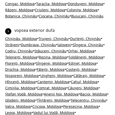
•
•
•
Congaz, Moldova
Taraclia, Moldova
Dondușeni, Moldova
•
•
•
Răzeni, Moldova
Criuleni, Moldova
Colonița, Moldova
•
•
Botanica, Chișinău
Ciocana, Chișinău
Buiucani, Chișinău
vopsea exterior dufa
•
•
•
Chișinău, Moldova
Trușeni, Chișinău
Durlești, Chișinău
•
•
•
•
Strășeni
Dumbrava, Chișinău
Ialoveni
Sîngera, Chișinău
•
•
•
Codru, Chișinău
Stăuceni, Chișinău
Orhei, Moldova
•
•
•
Telenești, Moldova
Rezina, Moldova
Șoldănești, Moldova
•
•
•
Florești, Moldova
Sîngerei, Moldova
Edineț, Moldova
•
•
•
Drochia, Moldova
Fălești, Moldova
Costești, Moldova
•
•
•
Nisporeni, Moldova
Ungheni, Moldova
Călărași, Moldova
•
•
•
Hîncești, Moldova
Cantemir, Moldova
Cahul, Moldova
•
•
•
Cimișlia, Moldova
Comrat, Moldova
Căușeni, Moldova
•
•
•
Ștefan Vodă, Moldova
Anenii Noi, Moldova
Bacioi, Moldova
•
•
•
Glodeni, Moldova
Țînțăreni, Moldova
Telecentru, Chișinău
•
•
•
Vatra, Moldova
Cricova, Moldova
Peresecina, Moldova
•
•
Leova, Moldova
Vadul lui Vodă, Moldova