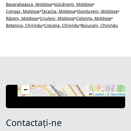
•
•
Basarabeasca, Moldova
Vulcănești, Moldova
•
•
•
Congaz, Moldova
Taraclia, Moldova
Dondușeni, Moldova
•
•
•
Răzeni, Moldova
Criuleni, Moldova
Colonița, Moldova
•
•
Botanica, Chișinău
Ciocana, Chișinău
Buiucani, Chișinău
+
−
Leaflet
|
©
OpenStreet
Contactați-ne