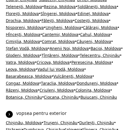
•
•
•
Telenești, Moldova
Rezina, Moldova
Șoldănești, Moldova
•
•
•
Florești, Moldova
Sîngerei, Moldova
Edineț, Moldova
•
•
•
Drochia, Moldova
Fălești, Moldova
Costești, Moldova
•
•
•
Nisporeni, Moldova
Ungheni, Moldova
Călărași, Moldova
•
•
•
Hîncești, Moldova
Cantemir, Moldova
Cahul, Moldova
•
•
•
Cimișlia, Moldova
Comrat, Moldova
Căușeni, Moldova
•
•
•
Ștefan Vodă, Moldova
Anenii Noi, Moldova
Bacioi, Moldova
•
•
•
Glodeni, Moldova
Țînțăreni, Moldova
Telecentru, Chișinău
•
•
•
Vatra, Moldova
Cricova, Moldova
Peresecina, Moldova
•
•
Leova, Moldova
Vadul lui Vodă, Moldova
•
•
Basarabeasca, Moldova
Vulcănești, Moldova
•
•
•
Congaz, Moldova
Taraclia, Moldova
Dondușeni, Moldova
•
•
•
Răzeni, Moldova
Criuleni, Moldova
Colonița, Moldova
•
•
Botanica, Chișinău
Ciocana, Chișinău
Buiucani, Chișinău
vopsea pentru exterior
•
•
•
Chișinău, Moldova
Trușeni, Chișinău
Durlești, Chișinău
•
•
•
•
Strășeni
Dumbrava, Chișinău
Ialoveni
Sîngera, Chișinău