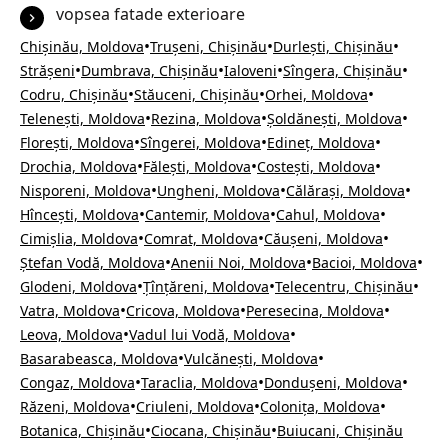
vopsea fatade exterioare
•
•
•
Chișinău, Moldova
Trușeni, Chișinău
Durlești, Chișinău
•
•
•
•
Strășeni
Dumbrava, Chișinău
Ialoveni
Sîngera, Chișinău
•
•
•
Codru, Chișinău
Stăuceni, Chișinău
Orhei, Moldova
•
•
•
Telenești, Moldova
Rezina, Moldova
Șoldănești, Moldova
•
•
•
Florești, Moldova
Sîngerei, Moldova
Edineț, Moldova
•
•
•
Drochia, Moldova
Fălești, Moldova
Costești, Moldova
•
•
•
Nisporeni, Moldova
Ungheni, Moldova
Călărași, Moldova
•
•
•
Hîncești, Moldova
Cantemir, Moldova
Cahul, Moldova
•
•
•
Cimișlia, Moldova
Comrat, Moldova
Căușeni, Moldova
•
•
•
Ștefan Vodă, Moldova
Anenii Noi, Moldova
Bacioi, Moldova
•
•
•
Glodeni, Moldova
Țînțăreni, Moldova
Telecentru, Chișinău
•
•
•
Vatra, Moldova
Cricova, Moldova
Peresecina, Moldova
•
•
Leova, Moldova
Vadul lui Vodă, Moldova
•
•
Basarabeasca, Moldova
Vulcănești, Moldova
•
•
•
Congaz, Moldova
Taraclia, Moldova
Dondușeni, Moldova
•
•
•
Răzeni, Moldova
Criuleni, Moldova
Colonița, Moldova
•
•
Botanica, Chișinău
Ciocana, Chișinău
Buiucani, Chișinău