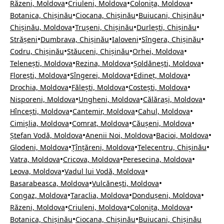
•
•
•
Răzeni, Moldova
Criuleni, Moldova
Colonița, Moldova
•
•
•
Botanica, Chișinău
Ciocana, Chișinău
Buiucani, Chișinău
•
•
•
Chișinău, Moldova
Trușeni, Chișinău
Durlești, Chișinău
•
•
•
•
Strășeni
Dumbrava, Chișinău
Ialoveni
Sîngera, Chișinău
•
•
•
Codru, Chișinău
Stăuceni, Chișinău
Orhei, Moldova
•
•
•
Telenești, Moldova
Rezina, Moldova
Șoldănești, Moldova
•
•
•
Florești, Moldova
Sîngerei, Moldova
Edineț, Moldova
•
•
•
Drochia, Moldova
Fălești, Moldova
Costești, Moldova
•
•
•
Nisporeni, Moldova
Ungheni, Moldova
Călărași, Moldova
•
•
•
Hîncești, Moldova
Cantemir, Moldova
Cahul, Moldova
•
•
•
Cimișlia, Moldova
Comrat, Moldova
Căușeni, Moldova
•
•
•
Ștefan Vodă, Moldova
Anenii Noi, Moldova
Bacioi, Moldova
•
•
•
Glodeni, Moldova
Țînțăreni, Moldova
Telecentru, Chișinău
•
•
•
Vatra, Moldova
Cricova, Moldova
Peresecina, Moldova
•
•
Leova, Moldova
Vadul lui Vodă, Moldova
•
•
Basarabeasca, Moldova
Vulcănești, Moldova
•
•
•
Congaz, Moldova
Taraclia, Moldova
Dondușeni, Moldova
•
•
•
Răzeni, Moldova
Criuleni, Moldova
Colonița, Moldova
•
•
Botanica, Chișinău
Ciocana, Chișinău
Buiucani, Chișinău