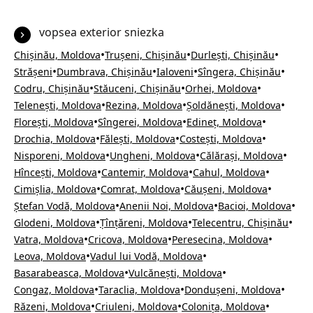
vopsea exterior sniezka
•
•
•
Chișinău, Moldova
Trușeni, Chișinău
Durlești, Chișinău
•
•
•
•
Strășeni
Dumbrava, Chișinău
Ialoveni
Sîngera, Chișinău
•
•
•
Codru, Chișinău
Stăuceni, Chișinău
Orhei, Moldova
•
•
•
Telenești, Moldova
Rezina, Moldova
Șoldănești, Moldova
•
•
•
Florești, Moldova
Sîngerei, Moldova
Edineț, Moldova
•
•
•
Drochia, Moldova
Fălești, Moldova
Costești, Moldova
•
•
•
Nisporeni, Moldova
Ungheni, Moldova
Călărași, Moldova
•
•
•
Hîncești, Moldova
Cantemir, Moldova
Cahul, Moldova
•
•
•
Cimișlia, Moldova
Comrat, Moldova
Căușeni, Moldova
•
•
•
Ștefan Vodă, Moldova
Anenii Noi, Moldova
Bacioi, Moldova
•
•
•
Glodeni, Moldova
Țînțăreni, Moldova
Telecentru, Chișinău
•
•
•
Vatra, Moldova
Cricova, Moldova
Peresecina, Moldova
•
•
Leova, Moldova
Vadul lui Vodă, Moldova
•
•
Basarabeasca, Moldova
Vulcănești, Moldova
•
•
•
Congaz, Moldova
Taraclia, Moldova
Dondușeni, Moldova
•
•
•
Răzeni, Moldova
Criuleni, Moldova
Colonița, Moldova