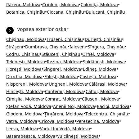
•
•
•
Răzeni, Moldova
Criuleni, Moldova
Colonița, Moldova
•
•
Botanica, Chișinău
Ciocana, Chișinău
Buiucani, Chișinău
vopsea exterior oskar
•
•
•
Chișinău, Moldova
Trușeni, Chișinău
Durlești, Chișinău
•
•
•
•
Strășeni
Dumbrava, Chișinău
Ialoveni
Sîngera, Chișinău
•
•
•
Codru, Chișinău
Stăuceni, Chișinău
Orhei, Moldova
•
•
•
Telenești, Moldova
Rezina, Moldova
Șoldănești, Moldova
•
•
•
Florești, Moldova
Sîngerei, Moldova
Edineț, Moldova
•
•
•
Drochia, Moldova
Fălești, Moldova
Costești, Moldova
•
•
•
Nisporeni, Moldova
Ungheni, Moldova
Călărași, Moldova
•
•
•
Hîncești, Moldova
Cantemir, Moldova
Cahul, Moldova
•
•
•
Cimișlia, Moldova
Comrat, Moldova
Căușeni, Moldova
•
•
•
Ștefan Vodă, Moldova
Anenii Noi, Moldova
Bacioi, Moldova
•
•
•
Glodeni, Moldova
Țînțăreni, Moldova
Telecentru, Chișinău
•
•
•
Vatra, Moldova
Cricova, Moldova
Peresecina, Moldova
•
•
Leova, Moldova
Vadul lui Vodă, Moldova
•
•
Basarabeasca, Moldova
Vulcănești, Moldova