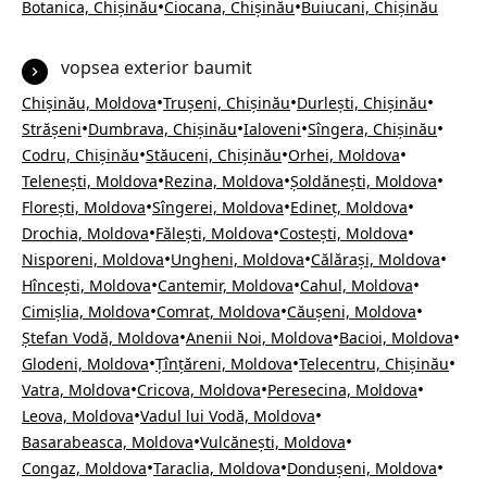
•
•
Botanica, Chișinău
Ciocana, Chișinău
Buiucani, Chișinău
vopsea exterior baumit
•
•
•
Chișinău, Moldova
Trușeni, Chișinău
Durlești, Chișinău
•
•
•
•
Strășeni
Dumbrava, Chișinău
Ialoveni
Sîngera, Chișinău
•
•
•
Codru, Chișinău
Stăuceni, Chișinău
Orhei, Moldova
•
•
•
Telenești, Moldova
Rezina, Moldova
Șoldănești, Moldova
•
•
•
Florești, Moldova
Sîngerei, Moldova
Edineț, Moldova
•
•
•
Drochia, Moldova
Fălești, Moldova
Costești, Moldova
•
•
•
Nisporeni, Moldova
Ungheni, Moldova
Călărași, Moldova
•
•
•
Hîncești, Moldova
Cantemir, Moldova
Cahul, Moldova
•
•
•
Cimișlia, Moldova
Comrat, Moldova
Căușeni, Moldova
•
•
•
Ștefan Vodă, Moldova
Anenii Noi, Moldova
Bacioi, Moldova
•
•
•
Glodeni, Moldova
Țînțăreni, Moldova
Telecentru, Chișinău
•
•
•
Vatra, Moldova
Cricova, Moldova
Peresecina, Moldova
•
•
Leova, Moldova
Vadul lui Vodă, Moldova
•
•
Basarabeasca, Moldova
Vulcănești, Moldova
•
•
•
Congaz, Moldova
Taraclia, Moldova
Dondușeni, Moldova