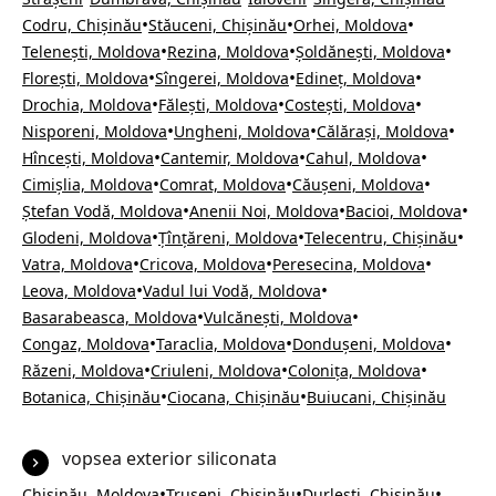
•
•
•
Codru, Chișinău
Stăuceni, Chișinău
Orhei, Moldova
•
•
•
Telenești, Moldova
Rezina, Moldova
Șoldănești, Moldova
•
•
•
Florești, Moldova
Sîngerei, Moldova
Edineț, Moldova
•
•
•
Drochia, Moldova
Fălești, Moldova
Costești, Moldova
•
•
•
Nisporeni, Moldova
Ungheni, Moldova
Călărași, Moldova
•
•
•
Hîncești, Moldova
Cantemir, Moldova
Cahul, Moldova
•
•
•
Cimișlia, Moldova
Comrat, Moldova
Căușeni, Moldova
•
•
•
Ștefan Vodă, Moldova
Anenii Noi, Moldova
Bacioi, Moldova
•
•
•
Glodeni, Moldova
Țînțăreni, Moldova
Telecentru, Chișinău
•
•
•
Vatra, Moldova
Cricova, Moldova
Peresecina, Moldova
•
•
Leova, Moldova
Vadul lui Vodă, Moldova
•
•
Basarabeasca, Moldova
Vulcănești, Moldova
•
•
•
Congaz, Moldova
Taraclia, Moldova
Dondușeni, Moldova
•
•
•
Răzeni, Moldova
Criuleni, Moldova
Colonița, Moldova
•
•
Botanica, Chișinău
Ciocana, Chișinău
Buiucani, Chișinău
vopsea exterior siliconata
•
•
•
Chișinău, Moldova
Trușeni, Chișinău
Durlești, Chișinău