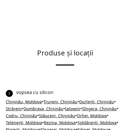
Produse și locații
vopsea cu silicon
•
•
•
Chișinău, Moldova
Trușeni, Chișinău
Durlești, Chișinău
•
•
•
•
Strășeni
Dumbrava, Chișinău
Ialoveni
Sîngera, Chișinău
•
•
•
Codru, Chișinău
Stăuceni, Chișinău
Orhei, Moldova
•
•
•
Telenești, Moldova
Rezina, Moldova
Șoldănești, Moldova
•
•
•
Florești, Moldova
Sîngerei, Moldova
Edineț, Moldova