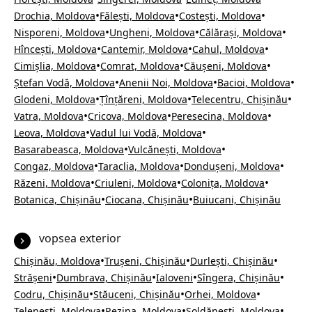
•
•
•
Drochia, Moldova
Fălești, Moldova
Costești, Moldova
•
•
•
Nisporeni, Moldova
Ungheni, Moldova
Călărași, Moldova
•
•
•
Hîncești, Moldova
Cantemir, Moldova
Cahul, Moldova
•
•
•
Cimișlia, Moldova
Comrat, Moldova
Căușeni, Moldova
•
•
•
Ștefan Vodă, Moldova
Anenii Noi, Moldova
Bacioi, Moldova
•
•
•
Glodeni, Moldova
Țînțăreni, Moldova
Telecentru, Chișinău
•
•
•
Vatra, Moldova
Cricova, Moldova
Peresecina, Moldova
•
•
Leova, Moldova
Vadul lui Vodă, Moldova
•
•
Basarabeasca, Moldova
Vulcănești, Moldova
•
•
•
Congaz, Moldova
Taraclia, Moldova
Dondușeni, Moldova
•
•
•
Răzeni, Moldova
Criuleni, Moldova
Colonița, Moldova
•
•
Botanica, Chișinău
Ciocana, Chișinău
Buiucani, Chișinău
vopsea exterior
•
•
•
Chișinău, Moldova
Trușeni, Chișinău
Durlești, Chișinău
•
•
•
•
Strășeni
Dumbrava, Chișinău
Ialoveni
Sîngera, Chișinău
•
•
•
Codru, Chișinău
Stăuceni, Chișinău
Orhei, Moldova
•
•
•
Telenești, Moldova
Rezina, Moldova
Șoldănești, Moldova