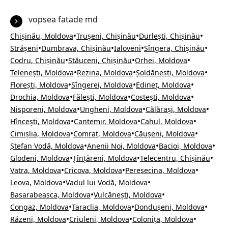
vopsea fatade md
•
•
•
Chișinău, Moldova
Trușeni, Chișinău
Durlești, Chișinău
•
•
•
•
Strășeni
Dumbrava, Chișinău
Ialoveni
Sîngera, Chișinău
•
•
•
Codru, Chișinău
Stăuceni, Chișinău
Orhei, Moldova
•
•
•
Telenești, Moldova
Rezina, Moldova
Șoldănești, Moldova
•
•
•
Florești, Moldova
Sîngerei, Moldova
Edineț, Moldova
•
•
•
Drochia, Moldova
Fălești, Moldova
Costești, Moldova
•
•
•
Nisporeni, Moldova
Ungheni, Moldova
Călărași, Moldova
•
•
•
Hîncești, Moldova
Cantemir, Moldova
Cahul, Moldova
•
•
•
Cimișlia, Moldova
Comrat, Moldova
Căușeni, Moldova
•
•
•
Ștefan Vodă, Moldova
Anenii Noi, Moldova
Bacioi, Moldova
•
•
•
Glodeni, Moldova
Țînțăreni, Moldova
Telecentru, Chișinău
•
•
•
Vatra, Moldova
Cricova, Moldova
Peresecina, Moldova
•
•
Leova, Moldova
Vadul lui Vodă, Moldova
•
•
Basarabeasca, Moldova
Vulcănești, Moldova
•
•
•
Congaz, Moldova
Taraclia, Moldova
Dondușeni, Moldova
•
•
•
Răzeni, Moldova
Criuleni, Moldova
Colonița, Moldova