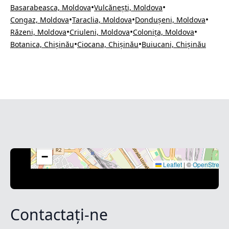
•
•
Basarabeasca, Moldova
Vulcănești, Moldova
•
•
•
Congaz, Moldova
Taraclia, Moldova
Dondușeni, Moldova
•
•
•
Răzeni, Moldova
Criuleni, Moldova
Colonița, Moldova
•
•
Botanica, Chișinău
Ciocana, Chișinău
Buiucani, Chișinău
+
−
Leaflet
|
©
OpenStreet
Contactați-ne