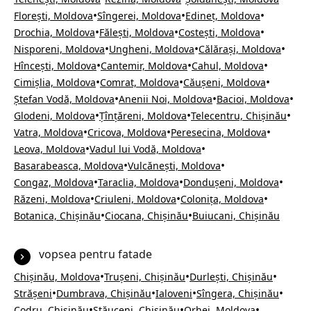
•
•
•
Florești, Moldova
Sîngerei, Moldova
Edineț, Moldova
•
•
•
Drochia, Moldova
Fălești, Moldova
Costești, Moldova
•
•
•
Nisporeni, Moldova
Ungheni, Moldova
Călărași, Moldova
•
•
•
Hîncești, Moldova
Cantemir, Moldova
Cahul, Moldova
•
•
•
Cimișlia, Moldova
Comrat, Moldova
Căușeni, Moldova
•
•
•
Ștefan Vodă, Moldova
Anenii Noi, Moldova
Bacioi, Moldova
•
•
•
Glodeni, Moldova
Țînțăreni, Moldova
Telecentru, Chișinău
•
•
•
Vatra, Moldova
Cricova, Moldova
Peresecina, Moldova
•
•
Leova, Moldova
Vadul lui Vodă, Moldova
•
•
Basarabeasca, Moldova
Vulcănești, Moldova
•
•
•
Congaz, Moldova
Taraclia, Moldova
Dondușeni, Moldova
•
•
•
Răzeni, Moldova
Criuleni, Moldova
Colonița, Moldova
•
•
Botanica, Chișinău
Ciocana, Chișinău
Buiucani, Chișinău
vopsea pentru fatade
•
•
•
Chișinău, Moldova
Trușeni, Chișinău
Durlești, Chișinău
•
•
•
•
Strășeni
Dumbrava, Chișinău
Ialoveni
Sîngera, Chișinău
•
•
•
Codru, Chișinău
Stăuceni, Chișinău
Orhei, Moldova