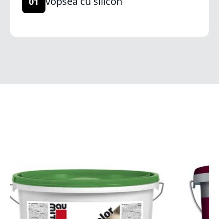
vopsea cu silicon
01