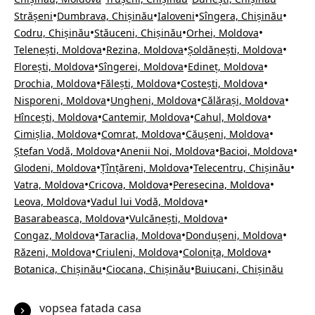
•
•
•
•
Strășeni
Dumbrava, Chișinău
Ialoveni
Sîngera, Chișinău
•
•
•
Codru, Chișinău
Stăuceni, Chișinău
Orhei, Moldova
•
•
•
Telenești, Moldova
Rezina, Moldova
Șoldănești, Moldova
•
•
•
Florești, Moldova
Sîngerei, Moldova
Edineț, Moldova
•
•
•
Drochia, Moldova
Fălești, Moldova
Costești, Moldova
•
•
•
Nisporeni, Moldova
Ungheni, Moldova
Călărași, Moldova
•
•
•
Hîncești, Moldova
Cantemir, Moldova
Cahul, Moldova
•
•
•
Cimișlia, Moldova
Comrat, Moldova
Căușeni, Moldova
•
•
•
Ștefan Vodă, Moldova
Anenii Noi, Moldova
Bacioi, Moldova
•
•
•
Glodeni, Moldova
Țînțăreni, Moldova
Telecentru, Chișinău
•
•
•
Vatra, Moldova
Cricova, Moldova
Peresecina, Moldova
•
•
Leova, Moldova
Vadul lui Vodă, Moldova
•
•
Basarabeasca, Moldova
Vulcănești, Moldova
•
•
•
Congaz, Moldova
Taraclia, Moldova
Dondușeni, Moldova
•
•
•
Răzeni, Moldova
Criuleni, Moldova
Colonița, Moldova
•
•
Botanica, Chișinău
Ciocana, Chișinău
Buiucani, Chișinău
vopsea fatada casa