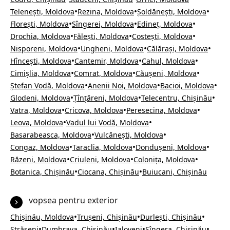
•
•
•
Telenești, Moldova
Rezina, Moldova
Șoldănești, Moldova
•
•
•
Florești, Moldova
Sîngerei, Moldova
Edineț, Moldova
•
•
•
Drochia, Moldova
Fălești, Moldova
Costești, Moldova
•
•
•
Nisporeni, Moldova
Ungheni, Moldova
Călărași, Moldova
•
•
•
Hîncești, Moldova
Cantemir, Moldova
Cahul, Moldova
•
•
•
Cimișlia, Moldova
Comrat, Moldova
Căușeni, Moldova
•
•
•
Ștefan Vodă, Moldova
Anenii Noi, Moldova
Bacioi, Moldova
•
•
•
Glodeni, Moldova
Țînțăreni, Moldova
Telecentru, Chișinău
•
•
•
Vatra, Moldova
Cricova, Moldova
Peresecina, Moldova
•
•
Leova, Moldova
Vadul lui Vodă, Moldova
•
•
Basarabeasca, Moldova
Vulcănești, Moldova
•
•
•
Congaz, Moldova
Taraclia, Moldova
Dondușeni, Moldova
•
•
•
Răzeni, Moldova
Criuleni, Moldova
Colonița, Moldova
•
•
Botanica, Chișinău
Ciocana, Chișinău
Buiucani, Chișinău
vopsea pentru exterior
•
•
•
Chișinău, Moldova
Trușeni, Chișinău
Durlești, Chișinău
•
•
•
•
Strășeni
Dumbrava, Chișinău
Ialoveni
Sîngera, Chișinău