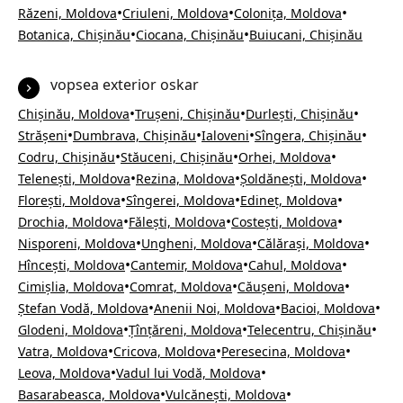
•
•
•
Răzeni, Moldova
Criuleni, Moldova
Colonița, Moldova
•
•
Botanica, Chișinău
Ciocana, Chișinău
Buiucani, Chișinău
vopsea exterior oskar
•
•
•
Chișinău, Moldova
Trușeni, Chișinău
Durlești, Chișinău
•
•
•
•
Strășeni
Dumbrava, Chișinău
Ialoveni
Sîngera, Chișinău
•
•
•
Codru, Chișinău
Stăuceni, Chișinău
Orhei, Moldova
•
•
•
Telenești, Moldova
Rezina, Moldova
Șoldănești, Moldova
•
•
•
Florești, Moldova
Sîngerei, Moldova
Edineț, Moldova
•
•
•
Drochia, Moldova
Fălești, Moldova
Costești, Moldova
•
•
•
Nisporeni, Moldova
Ungheni, Moldova
Călărași, Moldova
•
•
•
Hîncești, Moldova
Cantemir, Moldova
Cahul, Moldova
•
•
•
Cimișlia, Moldova
Comrat, Moldova
Căușeni, Moldova
•
•
•
Ștefan Vodă, Moldova
Anenii Noi, Moldova
Bacioi, Moldova
•
•
•
Glodeni, Moldova
Țînțăreni, Moldova
Telecentru, Chișinău
•
•
•
Vatra, Moldova
Cricova, Moldova
Peresecina, Moldova
•
•
Leova, Moldova
Vadul lui Vodă, Moldova
•
•
Basarabeasca, Moldova
Vulcănești, Moldova