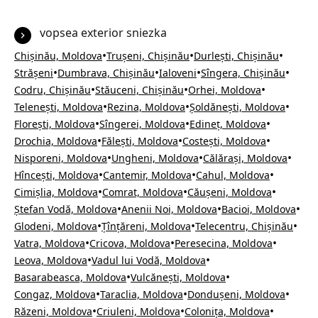
vopsea exterior sniezka
•
•
•
Chișinău, Moldova
Trușeni, Chișinău
Durlești, Chișinău
•
•
•
•
Strășeni
Dumbrava, Chișinău
Ialoveni
Sîngera, Chișinău
•
•
•
Codru, Chișinău
Stăuceni, Chișinău
Orhei, Moldova
•
•
•
Telenești, Moldova
Rezina, Moldova
Șoldănești, Moldova
•
•
•
Florești, Moldova
Sîngerei, Moldova
Edineț, Moldova
•
•
•
Drochia, Moldova
Fălești, Moldova
Costești, Moldova
•
•
•
Nisporeni, Moldova
Ungheni, Moldova
Călărași, Moldova
•
•
•
Hîncești, Moldova
Cantemir, Moldova
Cahul, Moldova
•
•
•
Cimișlia, Moldova
Comrat, Moldova
Căușeni, Moldova
•
•
•
Ștefan Vodă, Moldova
Anenii Noi, Moldova
Bacioi, Moldova
•
•
•
Glodeni, Moldova
Țînțăreni, Moldova
Telecentru, Chișinău
•
•
•
Vatra, Moldova
Cricova, Moldova
Peresecina, Moldova
•
•
Leova, Moldova
Vadul lui Vodă, Moldova
•
•
Basarabeasca, Moldova
Vulcănești, Moldova
•
•
•
Congaz, Moldova
Taraclia, Moldova
Dondușeni, Moldova
•
•
•
Răzeni, Moldova
Criuleni, Moldova
Colonița, Moldova