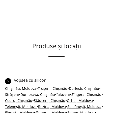
Produse și locații
vopsea cu silicon
•
•
•
Chișinău, Moldova
Trușeni, Chișinău
Durlești, Chișinău
•
•
•
•
Strășeni
Dumbrava, Chișinău
Ialoveni
Sîngera, Chișinău
•
•
•
Codru, Chișinău
Stăuceni, Chișinău
Orhei, Moldova
•
•
•
Telenești, Moldova
Rezina, Moldova
Șoldănești, Moldova
•
•
•
Florești, Moldova
Sîngerei, Moldova
Edineț, Moldova