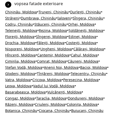
vopsea fatade exterioare
•
•
•
Chișinău, Moldova
Trușeni, Chișinău
Durlești, Chișinău
•
•
•
•
Strășeni
Dumbrava, Chișinău
Ialoveni
Sîngera, Chișinău
•
•
•
Codru, Chișinău
Stăuceni, Chișinău
Orhei, Moldova
•
•
•
Telenești, Moldova
Rezina, Moldova
Șoldănești, Moldova
•
•
•
Florești, Moldova
Sîngerei, Moldova
Edineț, Moldova
•
•
•
Drochia, Moldova
Fălești, Moldova
Costești, Moldova
•
•
•
Nisporeni, Moldova
Ungheni, Moldova
Călărași, Moldova
•
•
•
Hîncești, Moldova
Cantemir, Moldova
Cahul, Moldova
•
•
•
Cimișlia, Moldova
Comrat, Moldova
Căușeni, Moldova
•
•
•
Ștefan Vodă, Moldova
Anenii Noi, Moldova
Bacioi, Moldova
•
•
•
Glodeni, Moldova
Țînțăreni, Moldova
Telecentru, Chișinău
•
•
•
Vatra, Moldova
Cricova, Moldova
Peresecina, Moldova
•
•
Leova, Moldova
Vadul lui Vodă, Moldova
•
•
Basarabeasca, Moldova
Vulcănești, Moldova
•
•
•
Congaz, Moldova
Taraclia, Moldova
Dondușeni, Moldova
•
•
•
Răzeni, Moldova
Criuleni, Moldova
Colonița, Moldova
•
•
Botanica, Chișinău
Ciocana, Chișinău
Buiucani, Chișinău