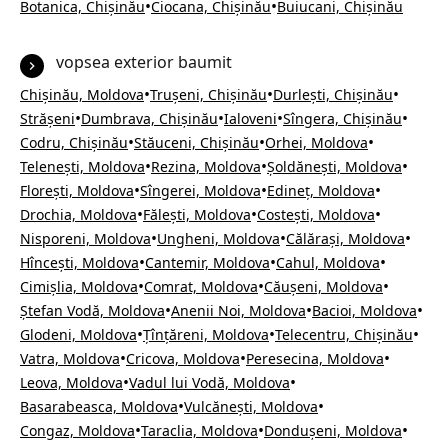
•
•
Botanica, Chișinău
Ciocana, Chișinău
Buiucani, Chișinău
vopsea exterior baumit
•
•
•
Chișinău, Moldova
Trușeni, Chișinău
Durlești, Chișinău
•
•
•
•
Strășeni
Dumbrava, Chișinău
Ialoveni
Sîngera, Chișinău
•
•
•
Codru, Chișinău
Stăuceni, Chișinău
Orhei, Moldova
•
•
•
Telenești, Moldova
Rezina, Moldova
Șoldănești, Moldova
•
•
•
Florești, Moldova
Sîngerei, Moldova
Edineț, Moldova
•
•
•
Drochia, Moldova
Fălești, Moldova
Costești, Moldova
•
•
•
Nisporeni, Moldova
Ungheni, Moldova
Călărași, Moldova
•
•
•
Hîncești, Moldova
Cantemir, Moldova
Cahul, Moldova
•
•
•
Cimișlia, Moldova
Comrat, Moldova
Căușeni, Moldova
•
•
•
Ștefan Vodă, Moldova
Anenii Noi, Moldova
Bacioi, Moldova
•
•
•
Glodeni, Moldova
Țînțăreni, Moldova
Telecentru, Chișinău
•
•
•
Vatra, Moldova
Cricova, Moldova
Peresecina, Moldova
•
•
Leova, Moldova
Vadul lui Vodă, Moldova
•
•
Basarabeasca, Moldova
Vulcănești, Moldova
•
•
•
Congaz, Moldova
Taraclia, Moldova
Dondușeni, Moldova