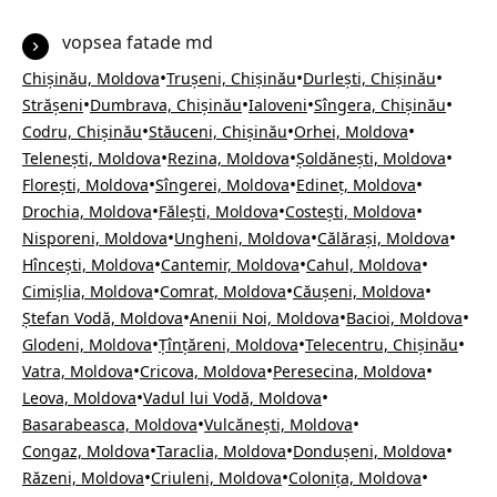
vopsea fatade md
•
•
•
Chișinău, Moldova
Trușeni, Chișinău
Durlești, Chișinău
•
•
•
•
Strășeni
Dumbrava, Chișinău
Ialoveni
Sîngera, Chișinău
•
•
•
Codru, Chișinău
Stăuceni, Chișinău
Orhei, Moldova
•
•
•
Telenești, Moldova
Rezina, Moldova
Șoldănești, Moldova
•
•
•
Florești, Moldova
Sîngerei, Moldova
Edineț, Moldova
•
•
•
Drochia, Moldova
Fălești, Moldova
Costești, Moldova
•
•
•
Nisporeni, Moldova
Ungheni, Moldova
Călărași, Moldova
•
•
•
Hîncești, Moldova
Cantemir, Moldova
Cahul, Moldova
•
•
•
Cimișlia, Moldova
Comrat, Moldova
Căușeni, Moldova
•
•
•
Ștefan Vodă, Moldova
Anenii Noi, Moldova
Bacioi, Moldova
•
•
•
Glodeni, Moldova
Țînțăreni, Moldova
Telecentru, Chișinău
•
•
•
Vatra, Moldova
Cricova, Moldova
Peresecina, Moldova
•
•
Leova, Moldova
Vadul lui Vodă, Moldova
•
•
Basarabeasca, Moldova
Vulcănești, Moldova
•
•
•
Congaz, Moldova
Taraclia, Moldova
Dondușeni, Moldova
•
•
•
Răzeni, Moldova
Criuleni, Moldova
Colonița, Moldova