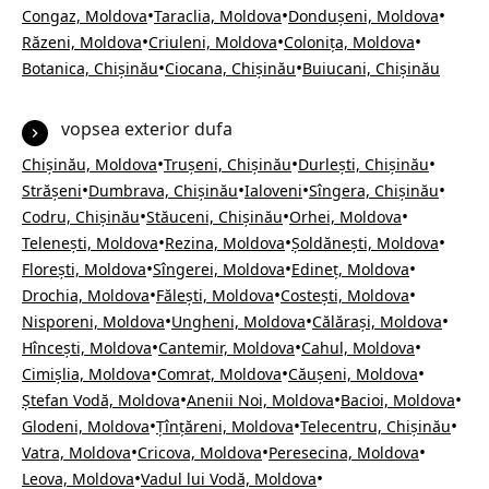
•
•
•
Congaz, Moldova
Taraclia, Moldova
Dondușeni, Moldova
•
•
•
Răzeni, Moldova
Criuleni, Moldova
Colonița, Moldova
•
•
Botanica, Chișinău
Ciocana, Chișinău
Buiucani, Chișinău
vopsea exterior dufa
•
•
•
Chișinău, Moldova
Trușeni, Chișinău
Durlești, Chișinău
•
•
•
•
Strășeni
Dumbrava, Chișinău
Ialoveni
Sîngera, Chișinău
•
•
•
Codru, Chișinău
Stăuceni, Chișinău
Orhei, Moldova
•
•
•
Telenești, Moldova
Rezina, Moldova
Șoldănești, Moldova
•
•
•
Florești, Moldova
Sîngerei, Moldova
Edineț, Moldova
•
•
•
Drochia, Moldova
Fălești, Moldova
Costești, Moldova
•
•
•
Nisporeni, Moldova
Ungheni, Moldova
Călărași, Moldova
•
•
•
Hîncești, Moldova
Cantemir, Moldova
Cahul, Moldova
•
•
•
Cimișlia, Moldova
Comrat, Moldova
Căușeni, Moldova
•
•
•
Ștefan Vodă, Moldova
Anenii Noi, Moldova
Bacioi, Moldova
•
•
•
Glodeni, Moldova
Țînțăreni, Moldova
Telecentru, Chișinău
•
•
•
Vatra, Moldova
Cricova, Moldova
Peresecina, Moldova
•
•
Leova, Moldova
Vadul lui Vodă, Moldova