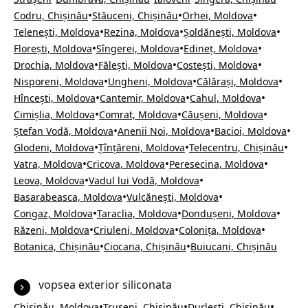
•
•
•
Codru, Chișinău
Stăuceni, Chișinău
Orhei, Moldova
•
•
•
Telenești, Moldova
Rezina, Moldova
Șoldănești, Moldova
•
•
•
Florești, Moldova
Sîngerei, Moldova
Edineț, Moldova
•
•
•
Drochia, Moldova
Fălești, Moldova
Costești, Moldova
•
•
•
Nisporeni, Moldova
Ungheni, Moldova
Călărași, Moldova
•
•
•
Hîncești, Moldova
Cantemir, Moldova
Cahul, Moldova
•
•
•
Cimișlia, Moldova
Comrat, Moldova
Căușeni, Moldova
•
•
•
Ștefan Vodă, Moldova
Anenii Noi, Moldova
Bacioi, Moldova
•
•
•
Glodeni, Moldova
Țînțăreni, Moldova
Telecentru, Chișinău
•
•
•
Vatra, Moldova
Cricova, Moldova
Peresecina, Moldova
•
•
Leova, Moldova
Vadul lui Vodă, Moldova
•
•
Basarabeasca, Moldova
Vulcănești, Moldova
•
•
•
Congaz, Moldova
Taraclia, Moldova
Dondușeni, Moldova
•
•
•
Răzeni, Moldova
Criuleni, Moldova
Colonița, Moldova
•
•
Botanica, Chișinău
Ciocana, Chișinău
Buiucani, Chișinău
vopsea exterior siliconata
•
•
•
Chișinău, Moldova
Trușeni, Chișinău
Durlești, Chișinău