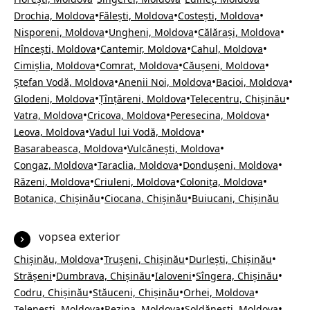
•
•
•
Drochia, Moldova
Fălești, Moldova
Costești, Moldova
•
•
•
Nisporeni, Moldova
Ungheni, Moldova
Călărași, Moldova
•
•
•
Hîncești, Moldova
Cantemir, Moldova
Cahul, Moldova
•
•
•
Cimișlia, Moldova
Comrat, Moldova
Căușeni, Moldova
•
•
•
Ștefan Vodă, Moldova
Anenii Noi, Moldova
Bacioi, Moldova
•
•
•
Glodeni, Moldova
Țînțăreni, Moldova
Telecentru, Chișinău
•
•
•
Vatra, Moldova
Cricova, Moldova
Peresecina, Moldova
•
•
Leova, Moldova
Vadul lui Vodă, Moldova
•
•
Basarabeasca, Moldova
Vulcănești, Moldova
•
•
•
Congaz, Moldova
Taraclia, Moldova
Dondușeni, Moldova
•
•
•
Răzeni, Moldova
Criuleni, Moldova
Colonița, Moldova
•
•
Botanica, Chișinău
Ciocana, Chișinău
Buiucani, Chișinău
vopsea exterior
•
•
•
Chișinău, Moldova
Trușeni, Chișinău
Durlești, Chișinău
•
•
•
•
Strășeni
Dumbrava, Chișinău
Ialoveni
Sîngera, Chișinău
•
•
•
Codru, Chișinău
Stăuceni, Chișinău
Orhei, Moldova
•
•
•
Telenești, Moldova
Rezina, Moldova
Șoldănești, Moldova