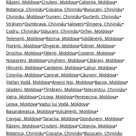
•
•
•
Răzeni, Moldova
Criuleni, Moldova
Colonița, Moldova
•
•
•
Botanica, Chișinău
Ciocana, Chișinău
Buiucani, Chișinău
•
•
•
Chișinău, Moldova
Trușeni, Chișinău
Durlești, Chișinău
•
•
•
•
Strășeni
Dumbrava, Chișinău
Ialoveni
Sîngera, Chișinău
•
•
•
Codru, Chișinău
Stăuceni, Chișinău
Orhei, Moldova
•
•
•
Telenești, Moldova
Rezina, Moldova
Șoldănești, Moldova
•
•
•
Florești, Moldova
Sîngerei, Moldova
Edineț, Moldova
•
•
•
Drochia, Moldova
Fălești, Moldova
Costești, Moldova
•
•
•
Nisporeni, Moldova
Ungheni, Moldova
Călărași, Moldova
•
•
•
Hîncești, Moldova
Cantemir, Moldova
Cahul, Moldova
•
•
•
Cimișlia, Moldova
Comrat, Moldova
Căușeni, Moldova
•
•
•
Ștefan Vodă, Moldova
Anenii Noi, Moldova
Bacioi, Moldova
•
•
•
Glodeni, Moldova
Țînțăreni, Moldova
Telecentru, Chișinău
•
•
•
Vatra, Moldova
Cricova, Moldova
Peresecina, Moldova
•
•
Leova, Moldova
Vadul lui Vodă, Moldova
•
•
Basarabeasca, Moldova
Vulcănești, Moldova
•
•
•
Congaz, Moldova
Taraclia, Moldova
Dondușeni, Moldova
•
•
•
Răzeni, Moldova
Criuleni, Moldova
Colonița, Moldova
•
•
Botanica, Chișinău
Ciocana, Chișinău
Buiucani, Chișinău