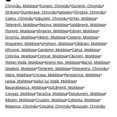
•
•
•
Chișinău, Moldova
Trușeni, Chișinău
Durlești, Chișinău
•
•
•
•
Strășeni
Dumbrava, Chișinău
Ialoveni
Sîngera, Chișinău
•
•
•
Codru, Chișinău
Stăuceni, Chișinău
Orhei, Moldova
•
•
•
Telenești, Moldova
Rezina, Moldova
Șoldănești, Moldova
•
•
•
Florești, Moldova
Sîngerei, Moldova
Edineț, Moldova
•
•
•
Drochia, Moldova
Fălești, Moldova
Costești, Moldova
•
•
•
Nisporeni, Moldova
Ungheni, Moldova
Călărași, Moldova
•
•
•
Hîncești, Moldova
Cantemir, Moldova
Cahul, Moldova
•
•
•
Cimișlia, Moldova
Comrat, Moldova
Căușeni, Moldova
•
•
•
Ștefan Vodă, Moldova
Anenii Noi, Moldova
Bacioi, Moldova
•
•
•
Glodeni, Moldova
Țînțăreni, Moldova
Telecentru, Chișinău
•
•
•
Vatra, Moldova
Cricova, Moldova
Peresecina, Moldova
•
•
Leova, Moldova
Vadul lui Vodă, Moldova
•
•
Basarabeasca, Moldova
Vulcănești, Moldova
•
•
•
Congaz, Moldova
Taraclia, Moldova
Dondușeni, Moldova
•
•
•
Răzeni, Moldova
Criuleni, Moldova
Colonița, Moldova
•
•
Botanica, Chișinău
Ciocana, Chișinău
Buiucani, Chișinău