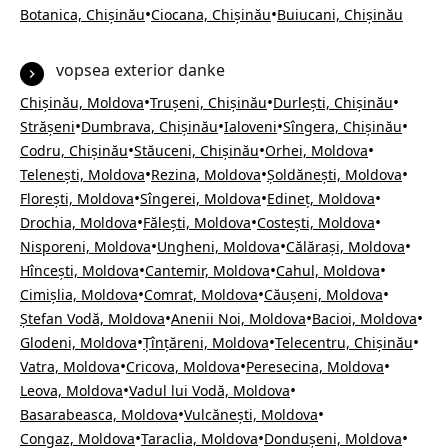
•
•
Botanica, Chișinău
Ciocana, Chișinău
Buiucani, Chișinău
vopsea exterior danke
•
•
•
Chișinău, Moldova
Trușeni, Chișinău
Durlești, Chișinău
•
•
•
•
Strășeni
Dumbrava, Chișinău
Ialoveni
Sîngera, Chișinău
•
•
•
Codru, Chișinău
Stăuceni, Chișinău
Orhei, Moldova
•
•
•
Telenești, Moldova
Rezina, Moldova
Șoldănești, Moldova
•
•
•
Florești, Moldova
Sîngerei, Moldova
Edineț, Moldova
•
•
•
Drochia, Moldova
Fălești, Moldova
Costești, Moldova
•
•
•
Nisporeni, Moldova
Ungheni, Moldova
Călărași, Moldova
•
•
•
Hîncești, Moldova
Cantemir, Moldova
Cahul, Moldova
•
•
•
Cimișlia, Moldova
Comrat, Moldova
Căușeni, Moldova
•
•
•
Ștefan Vodă, Moldova
Anenii Noi, Moldova
Bacioi, Moldova
•
•
•
Glodeni, Moldova
Țînțăreni, Moldova
Telecentru, Chișinău
•
•
•
Vatra, Moldova
Cricova, Moldova
Peresecina, Moldova
•
•
Leova, Moldova
Vadul lui Vodă, Moldova
•
•
Basarabeasca, Moldova
Vulcănești, Moldova
•
•
•
Congaz, Moldova
Taraclia, Moldova
Dondușeni, Moldova