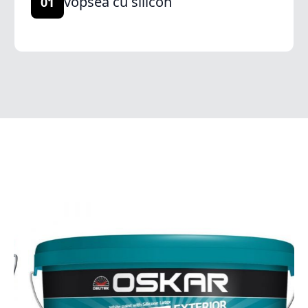
vopsea cu silicon
01