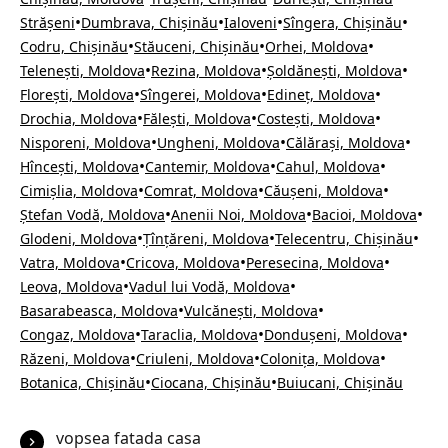
•
•
•
•
Strășeni
Dumbrava, Chișinău
Ialoveni
Sîngera, Chișinău
•
•
•
Codru, Chișinău
Stăuceni, Chișinău
Orhei, Moldova
•
•
•
Telenești, Moldova
Rezina, Moldova
Șoldănești, Moldova
•
•
•
Florești, Moldova
Sîngerei, Moldova
Edineț, Moldova
•
•
•
Drochia, Moldova
Fălești, Moldova
Costești, Moldova
•
•
•
Nisporeni, Moldova
Ungheni, Moldova
Călărași, Moldova
•
•
•
Hîncești, Moldova
Cantemir, Moldova
Cahul, Moldova
•
•
•
Cimișlia, Moldova
Comrat, Moldova
Căușeni, Moldova
•
•
•
Ștefan Vodă, Moldova
Anenii Noi, Moldova
Bacioi, Moldova
•
•
•
Glodeni, Moldova
Țînțăreni, Moldova
Telecentru, Chișinău
•
•
•
Vatra, Moldova
Cricova, Moldova
Peresecina, Moldova
•
•
Leova, Moldova
Vadul lui Vodă, Moldova
•
•
Basarabeasca, Moldova
Vulcănești, Moldova
•
•
•
Congaz, Moldova
Taraclia, Moldova
Dondușeni, Moldova
•
•
•
Răzeni, Moldova
Criuleni, Moldova
Colonița, Moldova
•
•
Botanica, Chișinău
Ciocana, Chișinău
Buiucani, Chișinău
vopsea fatada casa