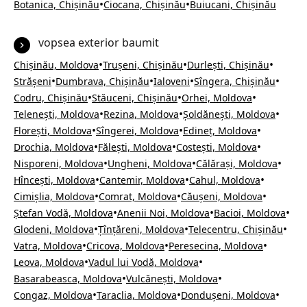
•
•
Botanica, Chișinău
Ciocana, Chișinău
Buiucani, Chișinău
vopsea exterior baumit
•
•
•
Chișinău, Moldova
Trușeni, Chișinău
Durlești, Chișinău
•
•
•
•
Strășeni
Dumbrava, Chișinău
Ialoveni
Sîngera, Chișinău
•
•
•
Codru, Chișinău
Stăuceni, Chișinău
Orhei, Moldova
•
•
•
Telenești, Moldova
Rezina, Moldova
Șoldănești, Moldova
•
•
•
Florești, Moldova
Sîngerei, Moldova
Edineț, Moldova
•
•
•
Drochia, Moldova
Fălești, Moldova
Costești, Moldova
•
•
•
Nisporeni, Moldova
Ungheni, Moldova
Călărași, Moldova
•
•
•
Hîncești, Moldova
Cantemir, Moldova
Cahul, Moldova
•
•
•
Cimișlia, Moldova
Comrat, Moldova
Căușeni, Moldova
•
•
•
Ștefan Vodă, Moldova
Anenii Noi, Moldova
Bacioi, Moldova
•
•
•
Glodeni, Moldova
Țînțăreni, Moldova
Telecentru, Chișinău
•
•
•
Vatra, Moldova
Cricova, Moldova
Peresecina, Moldova
•
•
Leova, Moldova
Vadul lui Vodă, Moldova
•
•
Basarabeasca, Moldova
Vulcănești, Moldova
•
•
•
Congaz, Moldova
Taraclia, Moldova
Dondușeni, Moldova