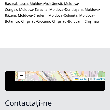
•
•
Basarabeasca, Moldova
Vulcănești, Moldova
•
•
•
Congaz, Moldova
Taraclia, Moldova
Dondușeni, Moldova
•
•
•
Răzeni, Moldova
Criuleni, Moldova
Colonița, Moldova
•
•
Botanica, Chișinău
Ciocana, Chișinău
Buiucani, Chișinău
+
−
Leaflet
|
©
OpenStreet
Contactați-ne