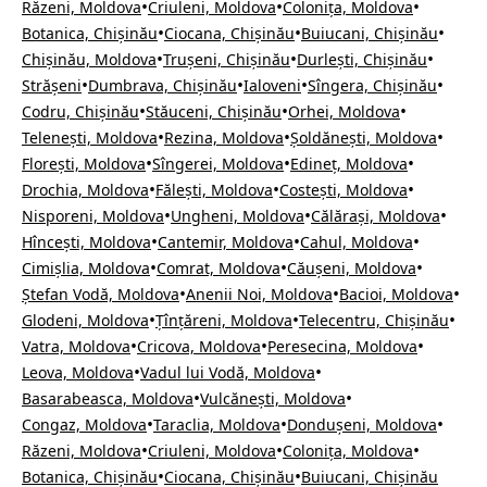
•
•
•
Răzeni, Moldova
Criuleni, Moldova
Colonița, Moldova
•
•
•
Botanica, Chișinău
Ciocana, Chișinău
Buiucani, Chișinău
•
•
•
Chișinău, Moldova
Trușeni, Chișinău
Durlești, Chișinău
•
•
•
•
Strășeni
Dumbrava, Chișinău
Ialoveni
Sîngera, Chișinău
•
•
•
Codru, Chișinău
Stăuceni, Chișinău
Orhei, Moldova
•
•
•
Telenești, Moldova
Rezina, Moldova
Șoldănești, Moldova
•
•
•
Florești, Moldova
Sîngerei, Moldova
Edineț, Moldova
•
•
•
Drochia, Moldova
Fălești, Moldova
Costești, Moldova
•
•
•
Nisporeni, Moldova
Ungheni, Moldova
Călărași, Moldova
•
•
•
Hîncești, Moldova
Cantemir, Moldova
Cahul, Moldova
•
•
•
Cimișlia, Moldova
Comrat, Moldova
Căușeni, Moldova
•
•
•
Ștefan Vodă, Moldova
Anenii Noi, Moldova
Bacioi, Moldova
•
•
•
Glodeni, Moldova
Țînțăreni, Moldova
Telecentru, Chișinău
•
•
•
Vatra, Moldova
Cricova, Moldova
Peresecina, Moldova
•
•
Leova, Moldova
Vadul lui Vodă, Moldova
•
•
Basarabeasca, Moldova
Vulcănești, Moldova
•
•
•
Congaz, Moldova
Taraclia, Moldova
Dondușeni, Moldova
•
•
•
Răzeni, Moldova
Criuleni, Moldova
Colonița, Moldova
•
•
Botanica, Chișinău
Ciocana, Chișinău
Buiucani, Chișinău