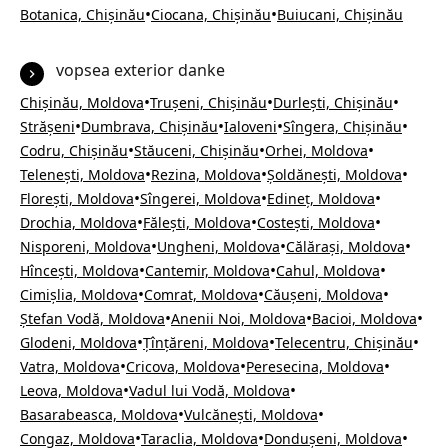
•
•
Botanica, Chișinău
Ciocana, Chișinău
Buiucani, Chișinău
vopsea exterior danke
•
•
•
Chișinău, Moldova
Trușeni, Chișinău
Durlești, Chișinău
•
•
•
•
Strășeni
Dumbrava, Chișinău
Ialoveni
Sîngera, Chișinău
•
•
•
Codru, Chișinău
Stăuceni, Chișinău
Orhei, Moldova
•
•
•
Telenești, Moldova
Rezina, Moldova
Șoldănești, Moldova
•
•
•
Florești, Moldova
Sîngerei, Moldova
Edineț, Moldova
•
•
•
Drochia, Moldova
Fălești, Moldova
Costești, Moldova
•
•
•
Nisporeni, Moldova
Ungheni, Moldova
Călărași, Moldova
•
•
•
Hîncești, Moldova
Cantemir, Moldova
Cahul, Moldova
•
•
•
Cimișlia, Moldova
Comrat, Moldova
Căușeni, Moldova
•
•
•
Ștefan Vodă, Moldova
Anenii Noi, Moldova
Bacioi, Moldova
•
•
•
Glodeni, Moldova
Țînțăreni, Moldova
Telecentru, Chișinău
•
•
•
Vatra, Moldova
Cricova, Moldova
Peresecina, Moldova
•
•
Leova, Moldova
Vadul lui Vodă, Moldova
•
•
Basarabeasca, Moldova
Vulcănești, Moldova
•
•
•
Congaz, Moldova
Taraclia, Moldova
Dondușeni, Moldova