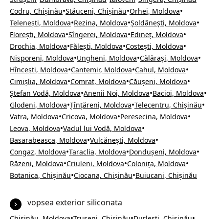
•
•
•
Codru, Chișinău
Stăuceni, Chișinău
Orhei, Moldova
•
•
•
Telenești, Moldova
Rezina, Moldova
Șoldănești, Moldova
•
•
•
Florești, Moldova
Sîngerei, Moldova
Edineț, Moldova
•
•
•
Drochia, Moldova
Fălești, Moldova
Costești, Moldova
•
•
•
Nisporeni, Moldova
Ungheni, Moldova
Călărași, Moldova
•
•
•
Hîncești, Moldova
Cantemir, Moldova
Cahul, Moldova
•
•
•
Cimișlia, Moldova
Comrat, Moldova
Căușeni, Moldova
•
•
•
Ștefan Vodă, Moldova
Anenii Noi, Moldova
Bacioi, Moldova
•
•
•
Glodeni, Moldova
Țînțăreni, Moldova
Telecentru, Chișinău
•
•
•
Vatra, Moldova
Cricova, Moldova
Peresecina, Moldova
•
•
Leova, Moldova
Vadul lui Vodă, Moldova
•
•
Basarabeasca, Moldova
Vulcănești, Moldova
•
•
•
Congaz, Moldova
Taraclia, Moldova
Dondușeni, Moldova
•
•
•
Răzeni, Moldova
Criuleni, Moldova
Colonița, Moldova
•
•
Botanica, Chișinău
Ciocana, Chișinău
Buiucani, Chișinău
vopsea exterior siliconata
•
•
•
Chișinău, Moldova
Trușeni, Chișinău
Durlești, Chișinău