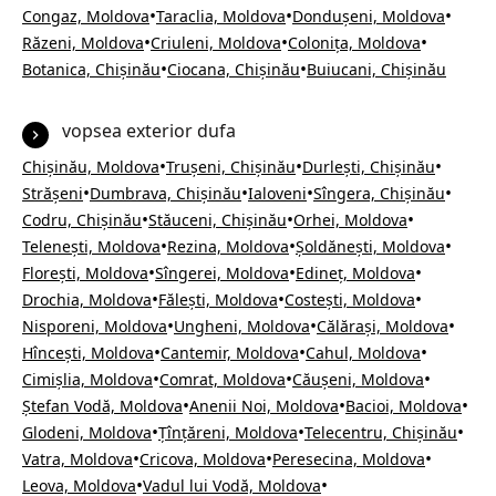
•
•
•
Congaz, Moldova
Taraclia, Moldova
Dondușeni, Moldova
•
•
•
Răzeni, Moldova
Criuleni, Moldova
Colonița, Moldova
•
•
Botanica, Chișinău
Ciocana, Chișinău
Buiucani, Chișinău
vopsea exterior dufa
•
•
•
Chișinău, Moldova
Trușeni, Chișinău
Durlești, Chișinău
•
•
•
•
Strășeni
Dumbrava, Chișinău
Ialoveni
Sîngera, Chișinău
•
•
•
Codru, Chișinău
Stăuceni, Chișinău
Orhei, Moldova
•
•
•
Telenești, Moldova
Rezina, Moldova
Șoldănești, Moldova
•
•
•
Florești, Moldova
Sîngerei, Moldova
Edineț, Moldova
•
•
•
Drochia, Moldova
Fălești, Moldova
Costești, Moldova
•
•
•
Nisporeni, Moldova
Ungheni, Moldova
Călărași, Moldova
•
•
•
Hîncești, Moldova
Cantemir, Moldova
Cahul, Moldova
•
•
•
Cimișlia, Moldova
Comrat, Moldova
Căușeni, Moldova
•
•
•
Ștefan Vodă, Moldova
Anenii Noi, Moldova
Bacioi, Moldova
•
•
•
Glodeni, Moldova
Țînțăreni, Moldova
Telecentru, Chișinău
•
•
•
Vatra, Moldova
Cricova, Moldova
Peresecina, Moldova
•
•
Leova, Moldova
Vadul lui Vodă, Moldova