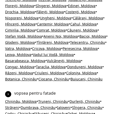
•
•
•
Florești, Moldova
Sîngerei, Moldova
Edineț, Moldova
•
•
•
Drochia, Moldova
Fălești, Moldova
Costești, Moldova
•
•
•
Nisporeni, Moldova
Ungheni, Moldova
Călărași, Moldova
•
•
•
Hîncești, Moldova
Cantemir, Moldova
Cahul, Moldova
•
•
•
Cimișlia, Moldova
Comrat, Moldova
Căușeni, Moldova
•
•
•
Ștefan Vodă, Moldova
Anenii Noi, Moldova
Bacioi, Moldova
•
•
•
Glodeni, Moldova
Țînțăreni, Moldova
Telecentru, Chișinău
•
•
•
Vatra, Moldova
Cricova, Moldova
Peresecina, Moldova
•
•
Leova, Moldova
Vadul lui Vodă, Moldova
•
•
Basarabeasca, Moldova
Vulcănești, Moldova
•
•
•
Congaz, Moldova
Taraclia, Moldova
Dondușeni, Moldova
•
•
•
Răzeni, Moldova
Criuleni, Moldova
Colonița, Moldova
•
•
Botanica, Chișinău
Ciocana, Chișinău
Buiucani, Chișinău
vopsea pentru fatade
•
•
•
Chișinău, Moldova
Trușeni, Chișinău
Durlești, Chișinău
•
•
•
•
Strășeni
Dumbrava, Chișinău
Ialoveni
Sîngera, Chișinău
•
•
•
Codru, Chișinău
Stăuceni, Chișinău
Orhei, Moldova