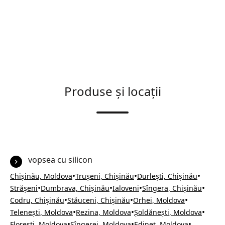
Produse și locații
vopsea cu silicon
•
•
•
Chișinău, Moldova
Trușeni, Chișinău
Durlești, Chișinău
•
•
•
•
Strășeni
Dumbrava, Chișinău
Ialoveni
Sîngera, Chișinău
•
•
•
Codru, Chișinău
Stăuceni, Chișinău
Orhei, Moldova
•
•
•
Telenești, Moldova
Rezina, Moldova
Șoldănești, Moldova
•
•
•
Florești, Moldova
Sîngerei, Moldova
Edineț, Moldova