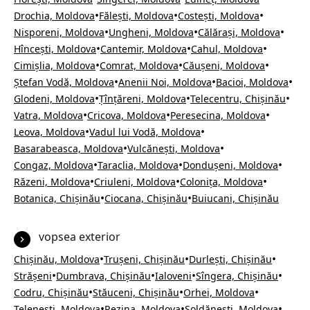
•
•
•
Drochia, Moldova
Fălești, Moldova
Costești, Moldova
•
•
•
Nisporeni, Moldova
Ungheni, Moldova
Călărași, Moldova
•
•
•
Hîncești, Moldova
Cantemir, Moldova
Cahul, Moldova
•
•
•
Cimișlia, Moldova
Comrat, Moldova
Căușeni, Moldova
•
•
•
Ștefan Vodă, Moldova
Anenii Noi, Moldova
Bacioi, Moldova
•
•
•
Glodeni, Moldova
Țînțăreni, Moldova
Telecentru, Chișinău
•
•
•
Vatra, Moldova
Cricova, Moldova
Peresecina, Moldova
•
•
Leova, Moldova
Vadul lui Vodă, Moldova
•
•
Basarabeasca, Moldova
Vulcănești, Moldova
•
•
•
Congaz, Moldova
Taraclia, Moldova
Dondușeni, Moldova
•
•
•
Răzeni, Moldova
Criuleni, Moldova
Colonița, Moldova
•
•
Botanica, Chișinău
Ciocana, Chișinău
Buiucani, Chișinău
vopsea exterior
•
•
•
Chișinău, Moldova
Trușeni, Chișinău
Durlești, Chișinău
•
•
•
•
Strășeni
Dumbrava, Chișinău
Ialoveni
Sîngera, Chișinău
•
•
•
Codru, Chișinău
Stăuceni, Chișinău
Orhei, Moldova
•
•
•
Telenești, Moldova
Rezina, Moldova
Șoldănești, Moldova