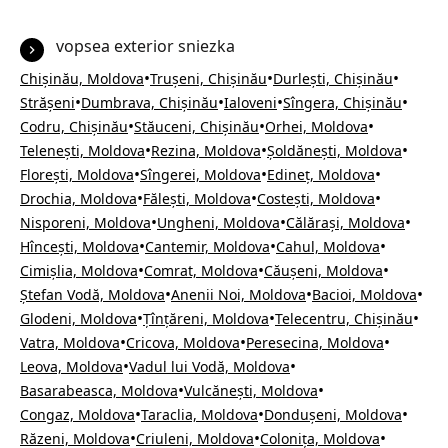
vopsea exterior sniezka
•
•
•
Chișinău, Moldova
Trușeni, Chișinău
Durlești, Chișinău
•
•
•
•
Strășeni
Dumbrava, Chișinău
Ialoveni
Sîngera, Chișinău
•
•
•
Codru, Chișinău
Stăuceni, Chișinău
Orhei, Moldova
•
•
•
Telenești, Moldova
Rezina, Moldova
Șoldănești, Moldova
•
•
•
Florești, Moldova
Sîngerei, Moldova
Edineț, Moldova
•
•
•
Drochia, Moldova
Fălești, Moldova
Costești, Moldova
•
•
•
Nisporeni, Moldova
Ungheni, Moldova
Călărași, Moldova
•
•
•
Hîncești, Moldova
Cantemir, Moldova
Cahul, Moldova
•
•
•
Cimișlia, Moldova
Comrat, Moldova
Căușeni, Moldova
•
•
•
Ștefan Vodă, Moldova
Anenii Noi, Moldova
Bacioi, Moldova
•
•
•
Glodeni, Moldova
Țînțăreni, Moldova
Telecentru, Chișinău
•
•
•
Vatra, Moldova
Cricova, Moldova
Peresecina, Moldova
•
•
Leova, Moldova
Vadul lui Vodă, Moldova
•
•
Basarabeasca, Moldova
Vulcănești, Moldova
•
•
•
Congaz, Moldova
Taraclia, Moldova
Dondușeni, Moldova
•
•
•
Răzeni, Moldova
Criuleni, Moldova
Colonița, Moldova