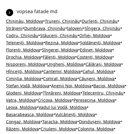
vopsea fatade md
•
•
•
Chișinău, Moldova
Trușeni, Chișinău
Durlești, Chișinău
•
•
•
•
Strășeni
Dumbrava, Chișinău
Ialoveni
Sîngera, Chișinău
•
•
•
Codru, Chișinău
Stăuceni, Chișinău
Orhei, Moldova
•
•
•
Telenești, Moldova
Rezina, Moldova
Șoldănești, Moldova
•
•
•
Florești, Moldova
Sîngerei, Moldova
Edineț, Moldova
•
•
•
Drochia, Moldova
Fălești, Moldova
Costești, Moldova
•
•
•
Nisporeni, Moldova
Ungheni, Moldova
Călărași, Moldova
•
•
•
Hîncești, Moldova
Cantemir, Moldova
Cahul, Moldova
•
•
•
Cimișlia, Moldova
Comrat, Moldova
Căușeni, Moldova
•
•
•
Ștefan Vodă, Moldova
Anenii Noi, Moldova
Bacioi, Moldova
•
•
•
Glodeni, Moldova
Țînțăreni, Moldova
Telecentru, Chișinău
•
•
•
Vatra, Moldova
Cricova, Moldova
Peresecina, Moldova
•
•
Leova, Moldova
Vadul lui Vodă, Moldova
•
•
Basarabeasca, Moldova
Vulcănești, Moldova
•
•
•
Congaz, Moldova
Taraclia, Moldova
Dondușeni, Moldova
•
•
•
Răzeni, Moldova
Criuleni, Moldova
Colonița, Moldova