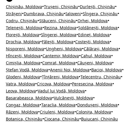
•
•
•
Chișinău, Moldova
Trușeni, Chișinău
Durlești, Chișinău
•
•
•
•
Strășeni
Dumbrava, Chișinău
Ialoveni
Sîngera, Chișinău
•
•
•
Codru, Chișinău
Stăuceni, Chișinău
Orhei, Moldova
•
•
•
Telenești, Moldova
Rezina, Moldova
Șoldănești, Moldova
•
•
•
Florești, Moldova
Sîngerei, Moldova
Edineț, Moldova
•
•
•
Drochia, Moldova
Fălești, Moldova
Costești, Moldova
•
•
•
Nisporeni, Moldova
Ungheni, Moldova
Călărași, Moldova
•
•
•
Hîncești, Moldova
Cantemir, Moldova
Cahul, Moldova
•
•
•
Cimișlia, Moldova
Comrat, Moldova
Căușeni, Moldova
•
•
•
Ștefan Vodă, Moldova
Anenii Noi, Moldova
Bacioi, Moldova
•
•
•
Glodeni, Moldova
Țînțăreni, Moldova
Telecentru, Chișinău
•
•
•
Vatra, Moldova
Cricova, Moldova
Peresecina, Moldova
•
•
Leova, Moldova
Vadul lui Vodă, Moldova
•
•
Basarabeasca, Moldova
Vulcănești, Moldova
•
•
•
Congaz, Moldova
Taraclia, Moldova
Dondușeni, Moldova
•
•
•
Răzeni, Moldova
Criuleni, Moldova
Colonița, Moldova
•
•
Botanica, Chișinău
Ciocana, Chișinău
Buiucani, Chișinău