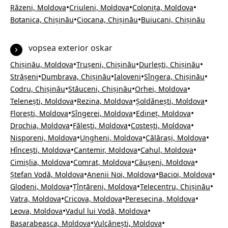
•
•
•
Răzeni, Moldova
Criuleni, Moldova
Colonița, Moldova
•
•
Botanica, Chișinău
Ciocana, Chișinău
Buiucani, Chișinău
vopsea exterior oskar
•
•
•
Chișinău, Moldova
Trușeni, Chișinău
Durlești, Chișinău
•
•
•
•
Strășeni
Dumbrava, Chișinău
Ialoveni
Sîngera, Chișinău
•
•
•
Codru, Chișinău
Stăuceni, Chișinău
Orhei, Moldova
•
•
•
Telenești, Moldova
Rezina, Moldova
Șoldănești, Moldova
•
•
•
Florești, Moldova
Sîngerei, Moldova
Edineț, Moldova
•
•
•
Drochia, Moldova
Fălești, Moldova
Costești, Moldova
•
•
•
Nisporeni, Moldova
Ungheni, Moldova
Călărași, Moldova
•
•
•
Hîncești, Moldova
Cantemir, Moldova
Cahul, Moldova
•
•
•
Cimișlia, Moldova
Comrat, Moldova
Căușeni, Moldova
•
•
•
Ștefan Vodă, Moldova
Anenii Noi, Moldova
Bacioi, Moldova
•
•
•
Glodeni, Moldova
Țînțăreni, Moldova
Telecentru, Chișinău
•
•
•
Vatra, Moldova
Cricova, Moldova
Peresecina, Moldova
•
•
Leova, Moldova
Vadul lui Vodă, Moldova
•
•
Basarabeasca, Moldova
Vulcănești, Moldova