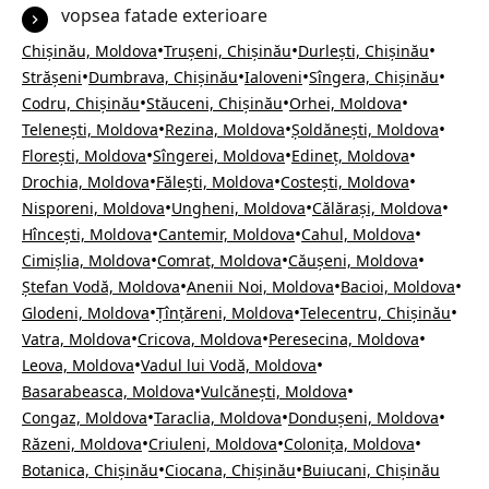
vopsea fatade exterioare
•
•
•
Chișinău, Moldova
Trușeni, Chișinău
Durlești, Chișinău
•
•
•
•
Strășeni
Dumbrava, Chișinău
Ialoveni
Sîngera, Chișinău
•
•
•
Codru, Chișinău
Stăuceni, Chișinău
Orhei, Moldova
•
•
•
Telenești, Moldova
Rezina, Moldova
Șoldănești, Moldova
•
•
•
Florești, Moldova
Sîngerei, Moldova
Edineț, Moldova
•
•
•
Drochia, Moldova
Fălești, Moldova
Costești, Moldova
•
•
•
Nisporeni, Moldova
Ungheni, Moldova
Călărași, Moldova
•
•
•
Hîncești, Moldova
Cantemir, Moldova
Cahul, Moldova
•
•
•
Cimișlia, Moldova
Comrat, Moldova
Căușeni, Moldova
•
•
•
Ștefan Vodă, Moldova
Anenii Noi, Moldova
Bacioi, Moldova
•
•
•
Glodeni, Moldova
Țînțăreni, Moldova
Telecentru, Chișinău
•
•
•
Vatra, Moldova
Cricova, Moldova
Peresecina, Moldova
•
•
Leova, Moldova
Vadul lui Vodă, Moldova
•
•
Basarabeasca, Moldova
Vulcănești, Moldova
•
•
•
Congaz, Moldova
Taraclia, Moldova
Dondușeni, Moldova
•
•
•
Răzeni, Moldova
Criuleni, Moldova
Colonița, Moldova
•
•
Botanica, Chișinău
Ciocana, Chișinău
Buiucani, Chișinău