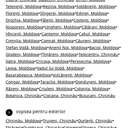
•
•
•
Telenești, Moldova
Rezina, Moldova
Șoldănești, Moldova
•
•
•
Florești, Moldova
Sîngerei, Moldova
Edineț, Moldova
•
•
•
Drochia, Moldova
Fălești, Moldova
Costești, Moldova
•
•
•
Nisporeni, Moldova
Ungheni, Moldova
Călărași, Moldova
•
•
•
Hîncești, Moldova
Cantemir, Moldova
Cahul, Moldova
•
•
•
Cimișlia, Moldova
Comrat, Moldova
Căușeni, Moldova
•
•
•
Ștefan Vodă, Moldova
Anenii Noi, Moldova
Bacioi, Moldova
•
•
•
Glodeni, Moldova
Țînțăreni, Moldova
Telecentru, Chișinău
•
•
•
Vatra, Moldova
Cricova, Moldova
Peresecina, Moldova
•
•
Leova, Moldova
Vadul lui Vodă, Moldova
•
•
Basarabeasca, Moldova
Vulcănești, Moldova
•
•
•
Congaz, Moldova
Taraclia, Moldova
Dondușeni, Moldova
•
•
•
Răzeni, Moldova
Criuleni, Moldova
Colonița, Moldova
•
•
Botanica, Chișinău
Ciocana, Chișinău
Buiucani, Chișinău
vopsea pentru exterior
•
•
•
Chișinău, Moldova
Trușeni, Chișinău
Durlești, Chișinău
•
•
•
•
Strășeni
Dumbrava, Chișinău
Ialoveni
Sîngera, Chișinău