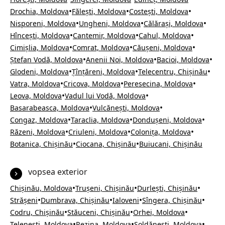
•
•
•
Drochia, Moldova
Fălești, Moldova
Costești, Moldova
•
•
•
Nisporeni, Moldova
Ungheni, Moldova
Călărași, Moldova
•
•
•
Hîncești, Moldova
Cantemir, Moldova
Cahul, Moldova
•
•
•
Cimișlia, Moldova
Comrat, Moldova
Căușeni, Moldova
•
•
•
Ștefan Vodă, Moldova
Anenii Noi, Moldova
Bacioi, Moldova
•
•
•
Glodeni, Moldova
Țînțăreni, Moldova
Telecentru, Chișinău
•
•
•
Vatra, Moldova
Cricova, Moldova
Peresecina, Moldova
•
•
Leova, Moldova
Vadul lui Vodă, Moldova
•
•
Basarabeasca, Moldova
Vulcănești, Moldova
•
•
•
Congaz, Moldova
Taraclia, Moldova
Dondușeni, Moldova
•
•
•
Răzeni, Moldova
Criuleni, Moldova
Colonița, Moldova
•
•
Botanica, Chișinău
Ciocana, Chișinău
Buiucani, Chișinău
vopsea exterior
•
•
•
Chișinău, Moldova
Trușeni, Chișinău
Durlești, Chișinău
•
•
•
•
Strășeni
Dumbrava, Chișinău
Ialoveni
Sîngera, Chișinău
•
•
•
Codru, Chișinău
Stăuceni, Chișinău
Orhei, Moldova
•
•
•
Telenești, Moldova
Rezina, Moldova
Șoldănești, Moldova