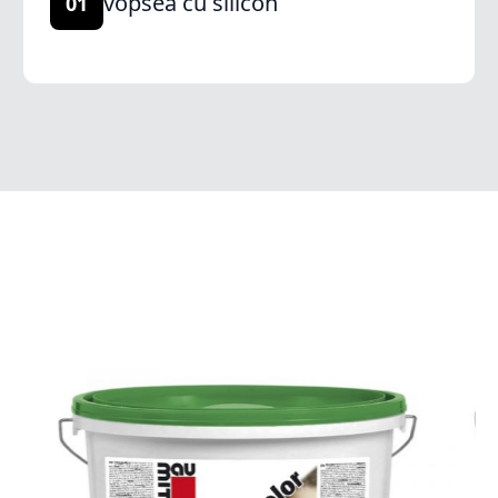
vopsea cu silicon
01