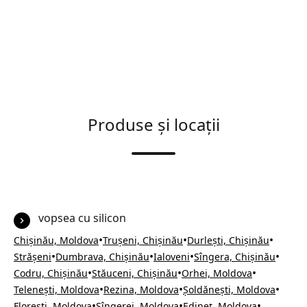
Produse și locații
vopsea cu silicon
•
•
•
Chișinău, Moldova
Trușeni, Chișinău
Durlești, Chișinău
•
•
•
•
Strășeni
Dumbrava, Chișinău
Ialoveni
Sîngera, Chișinău
•
•
•
Codru, Chișinău
Stăuceni, Chișinău
Orhei, Moldova
•
•
•
Telenești, Moldova
Rezina, Moldova
Șoldănești, Moldova
•
•
•
Florești, Moldova
Sîngerei, Moldova
Edineț, Moldova