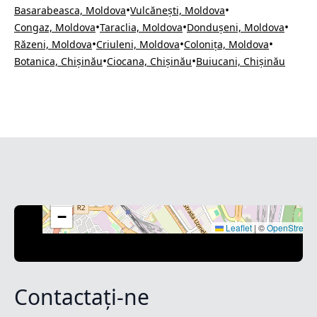
•
•
Basarabeasca, Moldova
Vulcănești, Moldova
•
•
•
Congaz, Moldova
Taraclia, Moldova
Dondușeni, Moldova
•
•
•
Răzeni, Moldova
Criuleni, Moldova
Colonița, Moldova
•
•
Botanica, Chișinău
Ciocana, Chișinău
Buiucani, Chișinău
+
−
Leaflet
|
©
OpenStreet
Contactați-ne