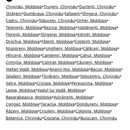
•
•
•
Chișinău, Moldova
Trușeni, Chișinău
Durlești, Chișinău
•
•
•
•
Strășeni
Dumbrava, Chișinău
Ialoveni
Sîngera, Chișinău
•
•
•
Codru, Chișinău
Stăuceni, Chișinău
Orhei, Moldova
•
•
•
Telenești, Moldova
Rezina, Moldova
Șoldănești, Moldova
•
•
•
Florești, Moldova
Sîngerei, Moldova
Edineț, Moldova
•
•
•
Drochia, Moldova
Fălești, Moldova
Costești, Moldova
•
•
•
Nisporeni, Moldova
Ungheni, Moldova
Călărași, Moldova
•
•
•
Hîncești, Moldova
Cantemir, Moldova
Cahul, Moldova
•
•
•
Cimișlia, Moldova
Comrat, Moldova
Căușeni, Moldova
•
•
•
Ștefan Vodă, Moldova
Anenii Noi, Moldova
Bacioi, Moldova
•
•
•
Glodeni, Moldova
Țînțăreni, Moldova
Telecentru, Chișinău
•
•
•
Vatra, Moldova
Cricova, Moldova
Peresecina, Moldova
•
•
Leova, Moldova
Vadul lui Vodă, Moldova
•
•
Basarabeasca, Moldova
Vulcănești, Moldova
•
•
•
Congaz, Moldova
Taraclia, Moldova
Dondușeni, Moldova
•
•
•
Răzeni, Moldova
Criuleni, Moldova
Colonița, Moldova
•
•
Botanica, Chișinău
Ciocana, Chișinău
Buiucani, Chișinău