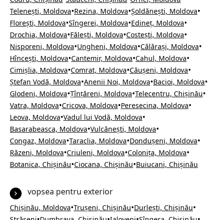
•
•
•
Telenești, Moldova
Rezina, Moldova
Șoldănești, Moldova
•
•
•
Florești, Moldova
Sîngerei, Moldova
Edineț, Moldova
•
•
•
Drochia, Moldova
Fălești, Moldova
Costești, Moldova
•
•
•
Nisporeni, Moldova
Ungheni, Moldova
Călărași, Moldova
•
•
•
Hîncești, Moldova
Cantemir, Moldova
Cahul, Moldova
•
•
•
Cimișlia, Moldova
Comrat, Moldova
Căușeni, Moldova
•
•
•
Ștefan Vodă, Moldova
Anenii Noi, Moldova
Bacioi, Moldova
•
•
•
Glodeni, Moldova
Țînțăreni, Moldova
Telecentru, Chișinău
•
•
•
Vatra, Moldova
Cricova, Moldova
Peresecina, Moldova
•
•
Leova, Moldova
Vadul lui Vodă, Moldova
•
•
Basarabeasca, Moldova
Vulcănești, Moldova
•
•
•
Congaz, Moldova
Taraclia, Moldova
Dondușeni, Moldova
•
•
•
Răzeni, Moldova
Criuleni, Moldova
Colonița, Moldova
•
•
Botanica, Chișinău
Ciocana, Chișinău
Buiucani, Chișinău
vopsea pentru exterior
•
•
•
Chișinău, Moldova
Trușeni, Chișinău
Durlești, Chișinău
•
•
•
•
Strășeni
Dumbrava, Chișinău
Ialoveni
Sîngera, Chișinău