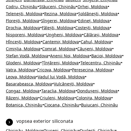
•
•
•
Codru, Chișinău
Stăuceni, Chișinău
Orhei, Moldova
•
•
•
Telenești, Moldova
Rezina, Moldova
Șoldănești, Moldova
•
•
•
Florești, Moldova
Sîngerei, Moldova
Edineț, Moldova
•
•
•
Drochia, Moldova
Fălești, Moldova
Costești, Moldova
•
•
•
Nisporeni, Moldova
Ungheni, Moldova
Călărași, Moldova
•
•
•
Hîncești, Moldova
Cantemir, Moldova
Cahul, Moldova
•
•
•
Cimișlia, Moldova
Comrat, Moldova
Căușeni, Moldova
•
•
•
Ștefan Vodă, Moldova
Anenii Noi, Moldova
Bacioi, Moldova
•
•
•
Glodeni, Moldova
Țînțăreni, Moldova
Telecentru, Chișinău
•
•
•
Vatra, Moldova
Cricova, Moldova
Peresecina, Moldova
•
•
Leova, Moldova
Vadul lui Vodă, Moldova
•
•
Basarabeasca, Moldova
Vulcănești, Moldova
•
•
•
Congaz, Moldova
Taraclia, Moldova
Dondușeni, Moldova
•
•
•
Răzeni, Moldova
Criuleni, Moldova
Colonița, Moldova
•
•
Botanica, Chișinău
Ciocana, Chișinău
Buiucani, Chișinău
vopsea exterior siliconata
•
•
•
Chișinău, Moldova
Trușeni, Chișinău
Durlești, Chișinău