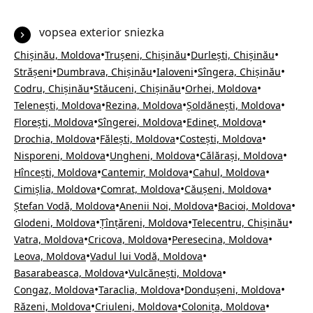
vopsea exterior sniezka
•
•
•
Chișinău, Moldova
Trușeni, Chișinău
Durlești, Chișinău
•
•
•
•
Strășeni
Dumbrava, Chișinău
Ialoveni
Sîngera, Chișinău
•
•
•
Codru, Chișinău
Stăuceni, Chișinău
Orhei, Moldova
•
•
•
Telenești, Moldova
Rezina, Moldova
Șoldănești, Moldova
•
•
•
Florești, Moldova
Sîngerei, Moldova
Edineț, Moldova
•
•
•
Drochia, Moldova
Fălești, Moldova
Costești, Moldova
•
•
•
Nisporeni, Moldova
Ungheni, Moldova
Călărași, Moldova
•
•
•
Hîncești, Moldova
Cantemir, Moldova
Cahul, Moldova
•
•
•
Cimișlia, Moldova
Comrat, Moldova
Căușeni, Moldova
•
•
•
Ștefan Vodă, Moldova
Anenii Noi, Moldova
Bacioi, Moldova
•
•
•
Glodeni, Moldova
Țînțăreni, Moldova
Telecentru, Chișinău
•
•
•
Vatra, Moldova
Cricova, Moldova
Peresecina, Moldova
•
•
Leova, Moldova
Vadul lui Vodă, Moldova
•
•
Basarabeasca, Moldova
Vulcănești, Moldova
•
•
•
Congaz, Moldova
Taraclia, Moldova
Dondușeni, Moldova
•
•
•
Răzeni, Moldova
Criuleni, Moldova
Colonița, Moldova