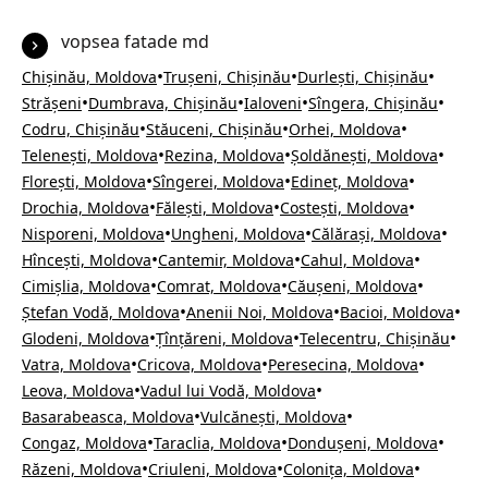
vopsea fatade md
•
•
•
Chișinău, Moldova
Trușeni, Chișinău
Durlești, Chișinău
•
•
•
•
Strășeni
Dumbrava, Chișinău
Ialoveni
Sîngera, Chișinău
•
•
•
Codru, Chișinău
Stăuceni, Chișinău
Orhei, Moldova
•
•
•
Telenești, Moldova
Rezina, Moldova
Șoldănești, Moldova
•
•
•
Florești, Moldova
Sîngerei, Moldova
Edineț, Moldova
•
•
•
Drochia, Moldova
Fălești, Moldova
Costești, Moldova
•
•
•
Nisporeni, Moldova
Ungheni, Moldova
Călărași, Moldova
•
•
•
Hîncești, Moldova
Cantemir, Moldova
Cahul, Moldova
•
•
•
Cimișlia, Moldova
Comrat, Moldova
Căușeni, Moldova
•
•
•
Ștefan Vodă, Moldova
Anenii Noi, Moldova
Bacioi, Moldova
•
•
•
Glodeni, Moldova
Țînțăreni, Moldova
Telecentru, Chișinău
•
•
•
Vatra, Moldova
Cricova, Moldova
Peresecina, Moldova
•
•
Leova, Moldova
Vadul lui Vodă, Moldova
•
•
Basarabeasca, Moldova
Vulcănești, Moldova
•
•
•
Congaz, Moldova
Taraclia, Moldova
Dondușeni, Moldova
•
•
•
Răzeni, Moldova
Criuleni, Moldova
Colonița, Moldova