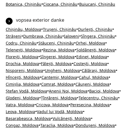
•
•
Botanica, Chișinău
Ciocana, Chișinău
Buiucani, Chișinău
vopsea exterior danke
•
•
•
Chișinău, Moldova
Trușeni, Chișinău
Durlești, Chișinău
•
•
•
•
Strășeni
Dumbrava, Chișinău
Ialoveni
Sîngera, Chișinău
•
•
•
Codru, Chișinău
Stăuceni, Chișinău
Orhei, Moldova
•
•
•
Telenești, Moldova
Rezina, Moldova
Șoldănești, Moldova
•
•
•
Florești, Moldova
Sîngerei, Moldova
Edineț, Moldova
•
•
•
Drochia, Moldova
Fălești, Moldova
Costești, Moldova
•
•
•
Nisporeni, Moldova
Ungheni, Moldova
Călărași, Moldova
•
•
•
Hîncești, Moldova
Cantemir, Moldova
Cahul, Moldova
•
•
•
Cimișlia, Moldova
Comrat, Moldova
Căușeni, Moldova
•
•
•
Ștefan Vodă, Moldova
Anenii Noi, Moldova
Bacioi, Moldova
•
•
•
Glodeni, Moldova
Țînțăreni, Moldova
Telecentru, Chișinău
•
•
•
Vatra, Moldova
Cricova, Moldova
Peresecina, Moldova
•
•
Leova, Moldova
Vadul lui Vodă, Moldova
•
•
Basarabeasca, Moldova
Vulcănești, Moldova
•
•
•
Congaz, Moldova
Taraclia, Moldova
Dondușeni, Moldova