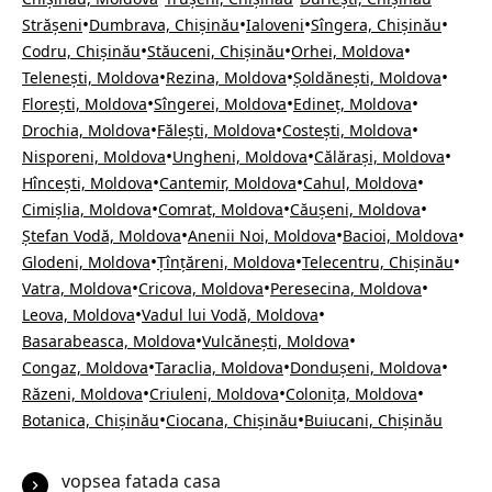
•
•
•
•
Strășeni
Dumbrava, Chișinău
Ialoveni
Sîngera, Chișinău
•
•
•
Codru, Chișinău
Stăuceni, Chișinău
Orhei, Moldova
•
•
•
Telenești, Moldova
Rezina, Moldova
Șoldănești, Moldova
•
•
•
Florești, Moldova
Sîngerei, Moldova
Edineț, Moldova
•
•
•
Drochia, Moldova
Fălești, Moldova
Costești, Moldova
•
•
•
Nisporeni, Moldova
Ungheni, Moldova
Călărași, Moldova
•
•
•
Hîncești, Moldova
Cantemir, Moldova
Cahul, Moldova
•
•
•
Cimișlia, Moldova
Comrat, Moldova
Căușeni, Moldova
•
•
•
Ștefan Vodă, Moldova
Anenii Noi, Moldova
Bacioi, Moldova
•
•
•
Glodeni, Moldova
Țînțăreni, Moldova
Telecentru, Chișinău
•
•
•
Vatra, Moldova
Cricova, Moldova
Peresecina, Moldova
•
•
Leova, Moldova
Vadul lui Vodă, Moldova
•
•
Basarabeasca, Moldova
Vulcănești, Moldova
•
•
•
Congaz, Moldova
Taraclia, Moldova
Dondușeni, Moldova
•
•
•
Răzeni, Moldova
Criuleni, Moldova
Colonița, Moldova
•
•
Botanica, Chișinău
Ciocana, Chișinău
Buiucani, Chișinău
vopsea fatada casa