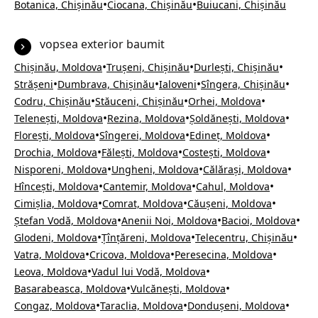
•
•
Botanica, Chișinău
Ciocana, Chișinău
Buiucani, Chișinău
vopsea exterior baumit
•
•
•
Chișinău, Moldova
Trușeni, Chișinău
Durlești, Chișinău
•
•
•
•
Strășeni
Dumbrava, Chișinău
Ialoveni
Sîngera, Chișinău
•
•
•
Codru, Chișinău
Stăuceni, Chișinău
Orhei, Moldova
•
•
•
Telenești, Moldova
Rezina, Moldova
Șoldănești, Moldova
•
•
•
Florești, Moldova
Sîngerei, Moldova
Edineț, Moldova
•
•
•
Drochia, Moldova
Fălești, Moldova
Costești, Moldova
•
•
•
Nisporeni, Moldova
Ungheni, Moldova
Călărași, Moldova
•
•
•
Hîncești, Moldova
Cantemir, Moldova
Cahul, Moldova
•
•
•
Cimișlia, Moldova
Comrat, Moldova
Căușeni, Moldova
•
•
•
Ștefan Vodă, Moldova
Anenii Noi, Moldova
Bacioi, Moldova
•
•
•
Glodeni, Moldova
Țînțăreni, Moldova
Telecentru, Chișinău
•
•
•
Vatra, Moldova
Cricova, Moldova
Peresecina, Moldova
•
•
Leova, Moldova
Vadul lui Vodă, Moldova
•
•
Basarabeasca, Moldova
Vulcănești, Moldova
•
•
•
Congaz, Moldova
Taraclia, Moldova
Dondușeni, Moldova