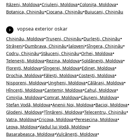
•
•
•
Răzeni, Moldova
Criuleni, Moldova
Colonița, Moldova
•
•
Botanica, Chișinău
Ciocana, Chișinău
Buiucani, Chișinău
vopsea exterior oskar
•
•
•
Chișinău, Moldova
Trușeni, Chișinău
Durlești, Chișinău
•
•
•
•
Strășeni
Dumbrava, Chișinău
Ialoveni
Sîngera, Chișinău
•
•
•
Codru, Chișinău
Stăuceni, Chișinău
Orhei, Moldova
•
•
•
Telenești, Moldova
Rezina, Moldova
Șoldănești, Moldova
•
•
•
Florești, Moldova
Sîngerei, Moldova
Edineț, Moldova
•
•
•
Drochia, Moldova
Fălești, Moldova
Costești, Moldova
•
•
•
Nisporeni, Moldova
Ungheni, Moldova
Călărași, Moldova
•
•
•
Hîncești, Moldova
Cantemir, Moldova
Cahul, Moldova
•
•
•
Cimișlia, Moldova
Comrat, Moldova
Căușeni, Moldova
•
•
•
Ștefan Vodă, Moldova
Anenii Noi, Moldova
Bacioi, Moldova
•
•
•
Glodeni, Moldova
Țînțăreni, Moldova
Telecentru, Chișinău
•
•
•
Vatra, Moldova
Cricova, Moldova
Peresecina, Moldova
•
•
Leova, Moldova
Vadul lui Vodă, Moldova
•
•
Basarabeasca, Moldova
Vulcănești, Moldova