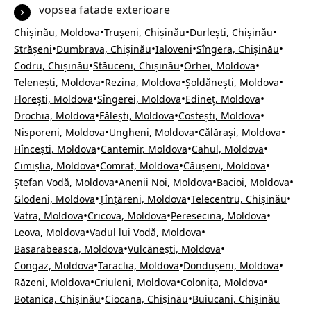
vopsea fatade exterioare
•
•
•
Chișinău, Moldova
Trușeni, Chișinău
Durlești, Chișinău
•
•
•
•
Strășeni
Dumbrava, Chișinău
Ialoveni
Sîngera, Chișinău
•
•
•
Codru, Chișinău
Stăuceni, Chișinău
Orhei, Moldova
•
•
•
Telenești, Moldova
Rezina, Moldova
Șoldănești, Moldova
•
•
•
Florești, Moldova
Sîngerei, Moldova
Edineț, Moldova
•
•
•
Drochia, Moldova
Fălești, Moldova
Costești, Moldova
•
•
•
Nisporeni, Moldova
Ungheni, Moldova
Călărași, Moldova
•
•
•
Hîncești, Moldova
Cantemir, Moldova
Cahul, Moldova
•
•
•
Cimișlia, Moldova
Comrat, Moldova
Căușeni, Moldova
•
•
•
Ștefan Vodă, Moldova
Anenii Noi, Moldova
Bacioi, Moldova
•
•
•
Glodeni, Moldova
Țînțăreni, Moldova
Telecentru, Chișinău
•
•
•
Vatra, Moldova
Cricova, Moldova
Peresecina, Moldova
•
•
Leova, Moldova
Vadul lui Vodă, Moldova
•
•
Basarabeasca, Moldova
Vulcănești, Moldova
•
•
•
Congaz, Moldova
Taraclia, Moldova
Dondușeni, Moldova
•
•
•
Răzeni, Moldova
Criuleni, Moldova
Colonița, Moldova
•
•
Botanica, Chișinău
Ciocana, Chișinău
Buiucani, Chișinău