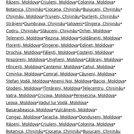
•
•
•
Răzeni, Moldova
Criuleni, Moldova
Colonița, Moldova
•
•
•
Botanica, Chișinău
Ciocana, Chișinău
Buiucani, Chișinău
•
•
•
Chișinău, Moldova
Trușeni, Chișinău
Durlești, Chișinău
•
•
•
•
Strășeni
Dumbrava, Chișinău
Ialoveni
Sîngera, Chișinău
•
•
•
Codru, Chișinău
Stăuceni, Chișinău
Orhei, Moldova
•
•
•
Telenești, Moldova
Rezina, Moldova
Șoldănești, Moldova
•
•
•
Florești, Moldova
Sîngerei, Moldova
Edineț, Moldova
•
•
•
Drochia, Moldova
Fălești, Moldova
Costești, Moldova
•
•
•
Nisporeni, Moldova
Ungheni, Moldova
Călărași, Moldova
•
•
•
Hîncești, Moldova
Cantemir, Moldova
Cahul, Moldova
•
•
•
Cimișlia, Moldova
Comrat, Moldova
Căușeni, Moldova
•
•
•
Ștefan Vodă, Moldova
Anenii Noi, Moldova
Bacioi, Moldova
•
•
•
Glodeni, Moldova
Țînțăreni, Moldova
Telecentru, Chișinău
•
•
•
Vatra, Moldova
Cricova, Moldova
Peresecina, Moldova
•
•
Leova, Moldova
Vadul lui Vodă, Moldova
•
•
Basarabeasca, Moldova
Vulcănești, Moldova
•
•
•
Congaz, Moldova
Taraclia, Moldova
Dondușeni, Moldova
•
•
•
Răzeni, Moldova
Criuleni, Moldova
Colonița, Moldova
•
•
Botanica, Chișinău
Ciocana, Chișinău
Buiucani, Chișinău