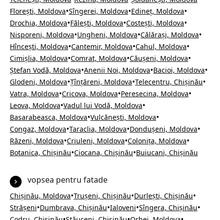
•
•
•
Florești, Moldova
Sîngerei, Moldova
Edineț, Moldova
•
•
•
Drochia, Moldova
Fălești, Moldova
Costești, Moldova
•
•
•
Nisporeni, Moldova
Ungheni, Moldova
Călărași, Moldova
•
•
•
Hîncești, Moldova
Cantemir, Moldova
Cahul, Moldova
•
•
•
Cimișlia, Moldova
Comrat, Moldova
Căușeni, Moldova
•
•
•
Ștefan Vodă, Moldova
Anenii Noi, Moldova
Bacioi, Moldova
•
•
•
Glodeni, Moldova
Țînțăreni, Moldova
Telecentru, Chișinău
•
•
•
Vatra, Moldova
Cricova, Moldova
Peresecina, Moldova
•
•
Leova, Moldova
Vadul lui Vodă, Moldova
•
•
Basarabeasca, Moldova
Vulcănești, Moldova
•
•
•
Congaz, Moldova
Taraclia, Moldova
Dondușeni, Moldova
•
•
•
Răzeni, Moldova
Criuleni, Moldova
Colonița, Moldova
•
•
Botanica, Chișinău
Ciocana, Chișinău
Buiucani, Chișinău
vopsea pentru fatade
•
•
•
Chișinău, Moldova
Trușeni, Chișinău
Durlești, Chișinău
•
•
•
•
Strășeni
Dumbrava, Chișinău
Ialoveni
Sîngera, Chișinău
•
•
•
Codru, Chișinău
Stăuceni, Chișinău
Orhei, Moldova