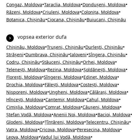
•
•
•
Congaz, Moldova
Taraclia, Moldova
Dondușeni, Moldova
•
•
•
Răzeni, Moldova
Criuleni, Moldova
Colonița, Moldova
•
•
Botanica, Chișinău
Ciocana, Chișinău
Buiucani, Chișinău
vopsea exterior dufa
•
•
•
Chișinău, Moldova
Trușeni, Chișinău
Durlești, Chișinău
•
•
•
•
Strășeni
Dumbrava, Chișinău
Ialoveni
Sîngera, Chișinău
•
•
•
Codru, Chișinău
Stăuceni, Chișinău
Orhei, Moldova
•
•
•
Telenești, Moldova
Rezina, Moldova
Șoldănești, Moldova
•
•
•
Florești, Moldova
Sîngerei, Moldova
Edineț, Moldova
•
•
•
Drochia, Moldova
Fălești, Moldova
Costești, Moldova
•
•
•
Nisporeni, Moldova
Ungheni, Moldova
Călărași, Moldova
•
•
•
Hîncești, Moldova
Cantemir, Moldova
Cahul, Moldova
•
•
•
Cimișlia, Moldova
Comrat, Moldova
Căușeni, Moldova
•
•
•
Ștefan Vodă, Moldova
Anenii Noi, Moldova
Bacioi, Moldova
•
•
•
Glodeni, Moldova
Țînțăreni, Moldova
Telecentru, Chișinău
•
•
•
Vatra, Moldova
Cricova, Moldova
Peresecina, Moldova
•
•
Leova, Moldova
Vadul lui Vodă, Moldova