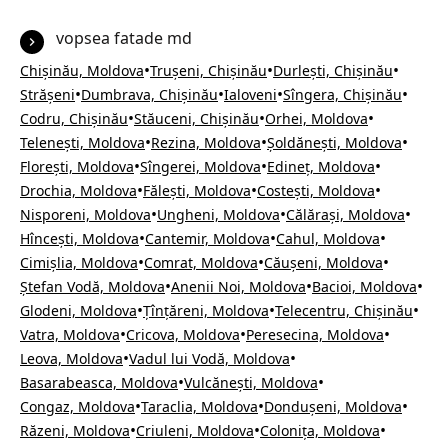
vopsea fatade md
•
•
•
Chișinău, Moldova
Trușeni, Chișinău
Durlești, Chișinău
•
•
•
•
Strășeni
Dumbrava, Chișinău
Ialoveni
Sîngera, Chișinău
•
•
•
Codru, Chișinău
Stăuceni, Chișinău
Orhei, Moldova
•
•
•
Telenești, Moldova
Rezina, Moldova
Șoldănești, Moldova
•
•
•
Florești, Moldova
Sîngerei, Moldova
Edineț, Moldova
•
•
•
Drochia, Moldova
Fălești, Moldova
Costești, Moldova
•
•
•
Nisporeni, Moldova
Ungheni, Moldova
Călărași, Moldova
•
•
•
Hîncești, Moldova
Cantemir, Moldova
Cahul, Moldova
•
•
•
Cimișlia, Moldova
Comrat, Moldova
Căușeni, Moldova
•
•
•
Ștefan Vodă, Moldova
Anenii Noi, Moldova
Bacioi, Moldova
•
•
•
Glodeni, Moldova
Țînțăreni, Moldova
Telecentru, Chișinău
•
•
•
Vatra, Moldova
Cricova, Moldova
Peresecina, Moldova
•
•
Leova, Moldova
Vadul lui Vodă, Moldova
•
•
Basarabeasca, Moldova
Vulcănești, Moldova
•
•
•
Congaz, Moldova
Taraclia, Moldova
Dondușeni, Moldova
•
•
•
Răzeni, Moldova
Criuleni, Moldova
Colonița, Moldova