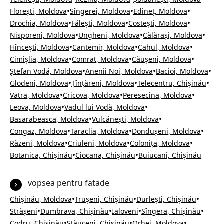
•
•
•
Florești, Moldova
Sîngerei, Moldova
Edineț, Moldova
•
•
•
Drochia, Moldova
Fălești, Moldova
Costești, Moldova
•
•
•
Nisporeni, Moldova
Ungheni, Moldova
Călărași, Moldova
•
•
•
Hîncești, Moldova
Cantemir, Moldova
Cahul, Moldova
•
•
•
Cimișlia, Moldova
Comrat, Moldova
Căușeni, Moldova
•
•
•
Ștefan Vodă, Moldova
Anenii Noi, Moldova
Bacioi, Moldova
•
•
•
Glodeni, Moldova
Țînțăreni, Moldova
Telecentru, Chișinău
•
•
•
Vatra, Moldova
Cricova, Moldova
Peresecina, Moldova
•
•
Leova, Moldova
Vadul lui Vodă, Moldova
•
•
Basarabeasca, Moldova
Vulcănești, Moldova
•
•
•
Congaz, Moldova
Taraclia, Moldova
Dondușeni, Moldova
•
•
•
Răzeni, Moldova
Criuleni, Moldova
Colonița, Moldova
•
•
Botanica, Chișinău
Ciocana, Chișinău
Buiucani, Chișinău
vopsea pentru fatade
•
•
•
Chișinău, Moldova
Trușeni, Chișinău
Durlești, Chișinău
•
•
•
•
Strășeni
Dumbrava, Chișinău
Ialoveni
Sîngera, Chișinău
•
•
•
Codru, Chișinău
Stăuceni, Chișinău
Orhei, Moldova