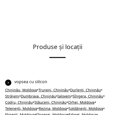
Produse și locații
vopsea cu silicon
•
•
•
Chișinău, Moldova
Trușeni, Chișinău
Durlești, Chișinău
•
•
•
•
Strășeni
Dumbrava, Chișinău
Ialoveni
Sîngera, Chișinău
•
•
•
Codru, Chișinău
Stăuceni, Chișinău
Orhei, Moldova
•
•
•
Telenești, Moldova
Rezina, Moldova
Șoldănești, Moldova
•
•
•
Florești, Moldova
Sîngerei, Moldova
Edineț, Moldova