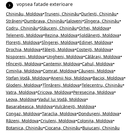
vopsea fatade exterioare
•
•
•
Chișinău, Moldova
Trușeni, Chișinău
Durlești, Chișinău
•
•
•
•
Strășeni
Dumbrava, Chișinău
Ialoveni
Sîngera, Chișinău
•
•
•
Codru, Chișinău
Stăuceni, Chișinău
Orhei, Moldova
•
•
•
Telenești, Moldova
Rezina, Moldova
Șoldănești, Moldova
•
•
•
Florești, Moldova
Sîngerei, Moldova
Edineț, Moldova
•
•
•
Drochia, Moldova
Fălești, Moldova
Costești, Moldova
•
•
•
Nisporeni, Moldova
Ungheni, Moldova
Călărași, Moldova
•
•
•
Hîncești, Moldova
Cantemir, Moldova
Cahul, Moldova
•
•
•
Cimișlia, Moldova
Comrat, Moldova
Căușeni, Moldova
•
•
•
Ștefan Vodă, Moldova
Anenii Noi, Moldova
Bacioi, Moldova
•
•
•
Glodeni, Moldova
Țînțăreni, Moldova
Telecentru, Chișinău
•
•
•
Vatra, Moldova
Cricova, Moldova
Peresecina, Moldova
•
•
Leova, Moldova
Vadul lui Vodă, Moldova
•
•
Basarabeasca, Moldova
Vulcănești, Moldova
•
•
•
Congaz, Moldova
Taraclia, Moldova
Dondușeni, Moldova
•
•
•
Răzeni, Moldova
Criuleni, Moldova
Colonița, Moldova
•
•
Botanica, Chișinău
Ciocana, Chișinău
Buiucani, Chișinău