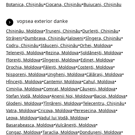
•
•
Botanica, Chișinău
Ciocana, Chișinău
Buiucani, Chișinău
vopsea exterior danke
•
•
•
Chișinău, Moldova
Trușeni, Chișinău
Durlești, Chișinău
•
•
•
•
Strășeni
Dumbrava, Chișinău
Ialoveni
Sîngera, Chișinău
•
•
•
Codru, Chișinău
Stăuceni, Chișinău
Orhei, Moldova
•
•
•
Telenești, Moldova
Rezina, Moldova
Șoldănești, Moldova
•
•
•
Florești, Moldova
Sîngerei, Moldova
Edineț, Moldova
•
•
•
Drochia, Moldova
Fălești, Moldova
Costești, Moldova
•
•
•
Nisporeni, Moldova
Ungheni, Moldova
Călărași, Moldova
•
•
•
Hîncești, Moldova
Cantemir, Moldova
Cahul, Moldova
•
•
•
Cimișlia, Moldova
Comrat, Moldova
Căușeni, Moldova
•
•
•
Ștefan Vodă, Moldova
Anenii Noi, Moldova
Bacioi, Moldova
•
•
•
Glodeni, Moldova
Țînțăreni, Moldova
Telecentru, Chișinău
•
•
•
Vatra, Moldova
Cricova, Moldova
Peresecina, Moldova
•
•
Leova, Moldova
Vadul lui Vodă, Moldova
•
•
Basarabeasca, Moldova
Vulcănești, Moldova
•
•
•
Congaz, Moldova
Taraclia, Moldova
Dondușeni, Moldova