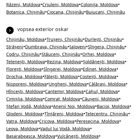
•
•
•
Răzeni, Moldova
Criuleni, Moldova
Colonița, Moldova
•
•
Botanica, Chișinău
Ciocana, Chișinău
Buiucani, Chișinău
vopsea exterior oskar
•
•
•
Chișinău, Moldova
Trușeni, Chișinău
Durlești, Chișinău
•
•
•
•
Strășeni
Dumbrava, Chișinău
Ialoveni
Sîngera, Chișinău
•
•
•
Codru, Chișinău
Stăuceni, Chișinău
Orhei, Moldova
•
•
•
Telenești, Moldova
Rezina, Moldova
Șoldănești, Moldova
•
•
•
Florești, Moldova
Sîngerei, Moldova
Edineț, Moldova
•
•
•
Drochia, Moldova
Fălești, Moldova
Costești, Moldova
•
•
•
Nisporeni, Moldova
Ungheni, Moldova
Călărași, Moldova
•
•
•
Hîncești, Moldova
Cantemir, Moldova
Cahul, Moldova
•
•
•
Cimișlia, Moldova
Comrat, Moldova
Căușeni, Moldova
•
•
•
Ștefan Vodă, Moldova
Anenii Noi, Moldova
Bacioi, Moldova
•
•
•
Glodeni, Moldova
Țînțăreni, Moldova
Telecentru, Chișinău
•
•
•
Vatra, Moldova
Cricova, Moldova
Peresecina, Moldova
•
•
Leova, Moldova
Vadul lui Vodă, Moldova
•
•
Basarabeasca, Moldova
Vulcănești, Moldova