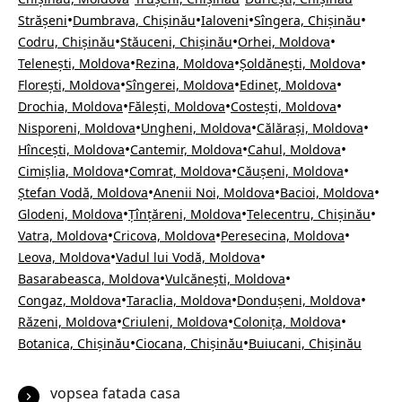
•
•
•
•
Strășeni
Dumbrava, Chișinău
Ialoveni
Sîngera, Chișinău
•
•
•
Codru, Chișinău
Stăuceni, Chișinău
Orhei, Moldova
•
•
•
Telenești, Moldova
Rezina, Moldova
Șoldănești, Moldova
•
•
•
Florești, Moldova
Sîngerei, Moldova
Edineț, Moldova
•
•
•
Drochia, Moldova
Fălești, Moldova
Costești, Moldova
•
•
•
Nisporeni, Moldova
Ungheni, Moldova
Călărași, Moldova
•
•
•
Hîncești, Moldova
Cantemir, Moldova
Cahul, Moldova
•
•
•
Cimișlia, Moldova
Comrat, Moldova
Căușeni, Moldova
•
•
•
Ștefan Vodă, Moldova
Anenii Noi, Moldova
Bacioi, Moldova
•
•
•
Glodeni, Moldova
Țînțăreni, Moldova
Telecentru, Chișinău
•
•
•
Vatra, Moldova
Cricova, Moldova
Peresecina, Moldova
•
•
Leova, Moldova
Vadul lui Vodă, Moldova
•
•
Basarabeasca, Moldova
Vulcănești, Moldova
•
•
•
Congaz, Moldova
Taraclia, Moldova
Dondușeni, Moldova
•
•
•
Răzeni, Moldova
Criuleni, Moldova
Colonița, Moldova
•
•
Botanica, Chișinău
Ciocana, Chișinău
Buiucani, Chișinău
vopsea fatada casa