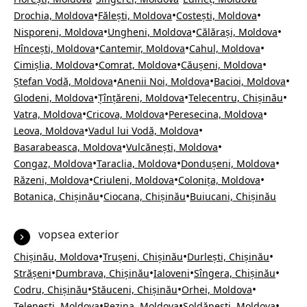
•
•
•
Drochia, Moldova
Fălești, Moldova
Costești, Moldova
•
•
•
Nisporeni, Moldova
Ungheni, Moldova
Călărași, Moldova
•
•
•
Hîncești, Moldova
Cantemir, Moldova
Cahul, Moldova
•
•
•
Cimișlia, Moldova
Comrat, Moldova
Căușeni, Moldova
•
•
•
Ștefan Vodă, Moldova
Anenii Noi, Moldova
Bacioi, Moldova
•
•
•
Glodeni, Moldova
Țînțăreni, Moldova
Telecentru, Chișinău
•
•
•
Vatra, Moldova
Cricova, Moldova
Peresecina, Moldova
•
•
Leova, Moldova
Vadul lui Vodă, Moldova
•
•
Basarabeasca, Moldova
Vulcănești, Moldova
•
•
•
Congaz, Moldova
Taraclia, Moldova
Dondușeni, Moldova
•
•
•
Răzeni, Moldova
Criuleni, Moldova
Colonița, Moldova
•
•
Botanica, Chișinău
Ciocana, Chișinău
Buiucani, Chișinău
vopsea exterior
•
•
•
Chișinău, Moldova
Trușeni, Chișinău
Durlești, Chișinău
•
•
•
•
Strășeni
Dumbrava, Chișinău
Ialoveni
Sîngera, Chișinău
•
•
•
Codru, Chișinău
Stăuceni, Chișinău
Orhei, Moldova
•
•
•
Telenești, Moldova
Rezina, Moldova
Șoldănești, Moldova