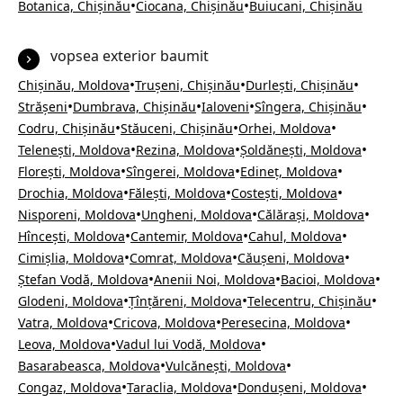
•
•
Botanica, Chișinău
Ciocana, Chișinău
Buiucani, Chișinău
vopsea exterior baumit
•
•
•
Chișinău, Moldova
Trușeni, Chișinău
Durlești, Chișinău
•
•
•
•
Strășeni
Dumbrava, Chișinău
Ialoveni
Sîngera, Chișinău
•
•
•
Codru, Chișinău
Stăuceni, Chișinău
Orhei, Moldova
•
•
•
Telenești, Moldova
Rezina, Moldova
Șoldănești, Moldova
•
•
•
Florești, Moldova
Sîngerei, Moldova
Edineț, Moldova
•
•
•
Drochia, Moldova
Fălești, Moldova
Costești, Moldova
•
•
•
Nisporeni, Moldova
Ungheni, Moldova
Călărași, Moldova
•
•
•
Hîncești, Moldova
Cantemir, Moldova
Cahul, Moldova
•
•
•
Cimișlia, Moldova
Comrat, Moldova
Căușeni, Moldova
•
•
•
Ștefan Vodă, Moldova
Anenii Noi, Moldova
Bacioi, Moldova
•
•
•
Glodeni, Moldova
Țînțăreni, Moldova
Telecentru, Chișinău
•
•
•
Vatra, Moldova
Cricova, Moldova
Peresecina, Moldova
•
•
Leova, Moldova
Vadul lui Vodă, Moldova
•
•
Basarabeasca, Moldova
Vulcănești, Moldova
•
•
•
Congaz, Moldova
Taraclia, Moldova
Dondușeni, Moldova