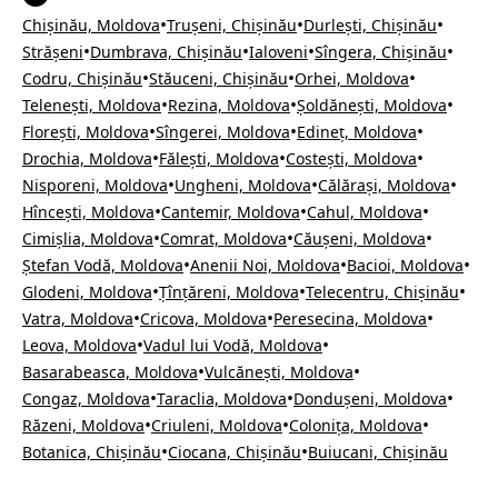
•
•
•
Chișinău, Moldova
Trușeni, Chișinău
Durlești, Chișinău
•
•
•
•
Strășeni
Dumbrava, Chișinău
Ialoveni
Sîngera, Chișinău
•
•
•
Codru, Chișinău
Stăuceni, Chișinău
Orhei, Moldova
•
•
•
Telenești, Moldova
Rezina, Moldova
Șoldănești, Moldova
•
•
•
Florești, Moldova
Sîngerei, Moldova
Edineț, Moldova
•
•
•
Drochia, Moldova
Fălești, Moldova
Costești, Moldova
•
•
•
Nisporeni, Moldova
Ungheni, Moldova
Călărași, Moldova
•
•
•
Hîncești, Moldova
Cantemir, Moldova
Cahul, Moldova
•
•
•
Cimișlia, Moldova
Comrat, Moldova
Căușeni, Moldova
•
•
•
Ștefan Vodă, Moldova
Anenii Noi, Moldova
Bacioi, Moldova
•
•
•
Glodeni, Moldova
Țînțăreni, Moldova
Telecentru, Chișinău
•
•
•
Vatra, Moldova
Cricova, Moldova
Peresecina, Moldova
•
•
Leova, Moldova
Vadul lui Vodă, Moldova
•
•
Basarabeasca, Moldova
Vulcănești, Moldova
•
•
•
Congaz, Moldova
Taraclia, Moldova
Dondușeni, Moldova
•
•
•
Răzeni, Moldova
Criuleni, Moldova
Colonița, Moldova
•
•
Botanica, Chișinău
Ciocana, Chișinău
Buiucani, Chișinău