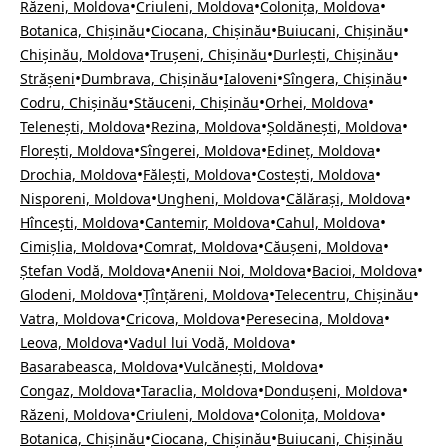
•
•
•
Răzeni, Moldova
Criuleni, Moldova
Colonița, Moldova
•
•
•
Botanica, Chișinău
Ciocana, Chișinău
Buiucani, Chișinău
•
•
•
Chișinău, Moldova
Trușeni, Chișinău
Durlești, Chișinău
•
•
•
•
Strășeni
Dumbrava, Chișinău
Ialoveni
Sîngera, Chișinău
•
•
•
Codru, Chișinău
Stăuceni, Chișinău
Orhei, Moldova
•
•
•
Telenești, Moldova
Rezina, Moldova
Șoldănești, Moldova
•
•
•
Florești, Moldova
Sîngerei, Moldova
Edineț, Moldova
•
•
•
Drochia, Moldova
Fălești, Moldova
Costești, Moldova
•
•
•
Nisporeni, Moldova
Ungheni, Moldova
Călărași, Moldova
•
•
•
Hîncești, Moldova
Cantemir, Moldova
Cahul, Moldova
•
•
•
Cimișlia, Moldova
Comrat, Moldova
Căușeni, Moldova
•
•
•
Ștefan Vodă, Moldova
Anenii Noi, Moldova
Bacioi, Moldova
•
•
•
Glodeni, Moldova
Țînțăreni, Moldova
Telecentru, Chișinău
•
•
•
Vatra, Moldova
Cricova, Moldova
Peresecina, Moldova
•
•
Leova, Moldova
Vadul lui Vodă, Moldova
•
•
Basarabeasca, Moldova
Vulcănești, Moldova
•
•
•
Congaz, Moldova
Taraclia, Moldova
Dondușeni, Moldova
•
•
•
Răzeni, Moldova
Criuleni, Moldova
Colonița, Moldova
•
•
Botanica, Chișinău
Ciocana, Chișinău
Buiucani, Chișinău