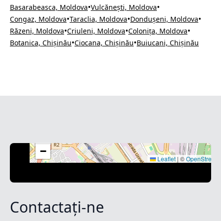
•
•
Basarabeasca, Moldova
Vulcănești, Moldova
•
•
•
Congaz, Moldova
Taraclia, Moldova
Dondușeni, Moldova
•
•
•
Răzeni, Moldova
Criuleni, Moldova
Colonița, Moldova
•
•
Botanica, Chișinău
Ciocana, Chișinău
Buiucani, Chișinău
+
−
Leaflet
|
©
OpenStreet
Contactați-ne