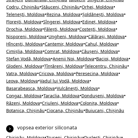
•
•
•
Codru, Chișinău
Stăuceni, Chișinău
Orhei, Moldova
•
•
•
Telenești, Moldova
Rezina, Moldova
Șoldănești, Moldova
•
•
•
Florești, Moldova
Sîngerei, Moldova
Edineț, Moldova
•
•
•
Drochia, Moldova
Fălești, Moldova
Costești, Moldova
•
•
•
Nisporeni, Moldova
Ungheni, Moldova
Călărași, Moldova
•
•
•
Hîncești, Moldova
Cantemir, Moldova
Cahul, Moldova
•
•
•
Cimișlia, Moldova
Comrat, Moldova
Căușeni, Moldova
•
•
•
Ștefan Vodă, Moldova
Anenii Noi, Moldova
Bacioi, Moldova
•
•
•
Glodeni, Moldova
Țînțăreni, Moldova
Telecentru, Chișinău
•
•
•
Vatra, Moldova
Cricova, Moldova
Peresecina, Moldova
•
•
Leova, Moldova
Vadul lui Vodă, Moldova
•
•
Basarabeasca, Moldova
Vulcănești, Moldova
•
•
•
Congaz, Moldova
Taraclia, Moldova
Dondușeni, Moldova
•
•
•
Răzeni, Moldova
Criuleni, Moldova
Colonița, Moldova
•
•
Botanica, Chișinău
Ciocana, Chișinău
Buiucani, Chișinău
vopsea exterior siliconata
•
•
•
Chișinău, Moldova
Trușeni, Chișinău
Durlești, Chișinău