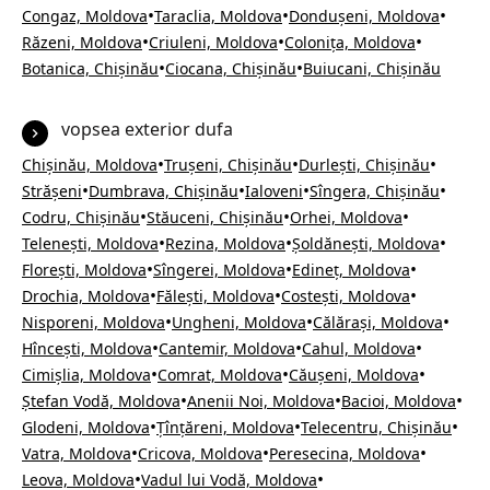
•
•
•
Congaz, Moldova
Taraclia, Moldova
Dondușeni, Moldova
•
•
•
Răzeni, Moldova
Criuleni, Moldova
Colonița, Moldova
•
•
Botanica, Chișinău
Ciocana, Chișinău
Buiucani, Chișinău
vopsea exterior dufa
•
•
•
Chișinău, Moldova
Trușeni, Chișinău
Durlești, Chișinău
•
•
•
•
Strășeni
Dumbrava, Chișinău
Ialoveni
Sîngera, Chișinău
•
•
•
Codru, Chișinău
Stăuceni, Chișinău
Orhei, Moldova
•
•
•
Telenești, Moldova
Rezina, Moldova
Șoldănești, Moldova
•
•
•
Florești, Moldova
Sîngerei, Moldova
Edineț, Moldova
•
•
•
Drochia, Moldova
Fălești, Moldova
Costești, Moldova
•
•
•
Nisporeni, Moldova
Ungheni, Moldova
Călărași, Moldova
•
•
•
Hîncești, Moldova
Cantemir, Moldova
Cahul, Moldova
•
•
•
Cimișlia, Moldova
Comrat, Moldova
Căușeni, Moldova
•
•
•
Ștefan Vodă, Moldova
Anenii Noi, Moldova
Bacioi, Moldova
•
•
•
Glodeni, Moldova
Țînțăreni, Moldova
Telecentru, Chișinău
•
•
•
Vatra, Moldova
Cricova, Moldova
Peresecina, Moldova
•
•
Leova, Moldova
Vadul lui Vodă, Moldova