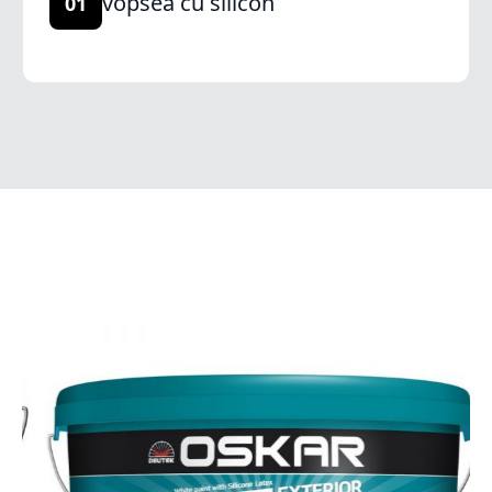
vopsea cu silicon
01