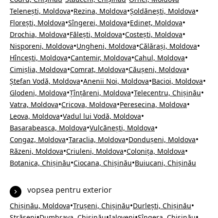
•
•
•
Telenești, Moldova
Rezina, Moldova
Șoldănești, Moldova
•
•
•
Florești, Moldova
Sîngerei, Moldova
Edineț, Moldova
•
•
•
Drochia, Moldova
Fălești, Moldova
Costești, Moldova
•
•
•
Nisporeni, Moldova
Ungheni, Moldova
Călărași, Moldova
•
•
•
Hîncești, Moldova
Cantemir, Moldova
Cahul, Moldova
•
•
•
Cimișlia, Moldova
Comrat, Moldova
Căușeni, Moldova
•
•
•
Ștefan Vodă, Moldova
Anenii Noi, Moldova
Bacioi, Moldova
•
•
•
Glodeni, Moldova
Țînțăreni, Moldova
Telecentru, Chișinău
•
•
•
Vatra, Moldova
Cricova, Moldova
Peresecina, Moldova
•
•
Leova, Moldova
Vadul lui Vodă, Moldova
•
•
Basarabeasca, Moldova
Vulcănești, Moldova
•
•
•
Congaz, Moldova
Taraclia, Moldova
Dondușeni, Moldova
•
•
•
Răzeni, Moldova
Criuleni, Moldova
Colonița, Moldova
•
•
Botanica, Chișinău
Ciocana, Chișinău
Buiucani, Chișinău
vopsea pentru exterior
•
•
•
Chișinău, Moldova
Trușeni, Chișinău
Durlești, Chișinău
•
•
•
•
Strășeni
Dumbrava, Chișinău
Ialoveni
Sîngera, Chișinău