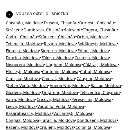
vopsea exterior sniezka
•
•
•
Chișinău, Moldova
Trușeni, Chișinău
Durlești, Chișinău
•
•
•
•
Strășeni
Dumbrava, Chișinău
Ialoveni
Sîngera, Chișinău
•
•
•
Codru, Chișinău
Stăuceni, Chișinău
Orhei, Moldova
•
•
•
Telenești, Moldova
Rezina, Moldova
Șoldănești, Moldova
•
•
•
Florești, Moldova
Sîngerei, Moldova
Edineț, Moldova
•
•
•
Drochia, Moldova
Fălești, Moldova
Costești, Moldova
•
•
•
Nisporeni, Moldova
Ungheni, Moldova
Călărași, Moldova
•
•
•
Hîncești, Moldova
Cantemir, Moldova
Cahul, Moldova
•
•
•
Cimișlia, Moldova
Comrat, Moldova
Căușeni, Moldova
•
•
•
Ștefan Vodă, Moldova
Anenii Noi, Moldova
Bacioi, Moldova
•
•
•
Glodeni, Moldova
Țînțăreni, Moldova
Telecentru, Chișinău
•
•
•
Vatra, Moldova
Cricova, Moldova
Peresecina, Moldova
•
•
Leova, Moldova
Vadul lui Vodă, Moldova
•
•
Basarabeasca, Moldova
Vulcănești, Moldova
•
•
•
Congaz, Moldova
Taraclia, Moldova
Dondușeni, Moldova
•
•
•
Răzeni, Moldova
Criuleni, Moldova
Colonița, Moldova