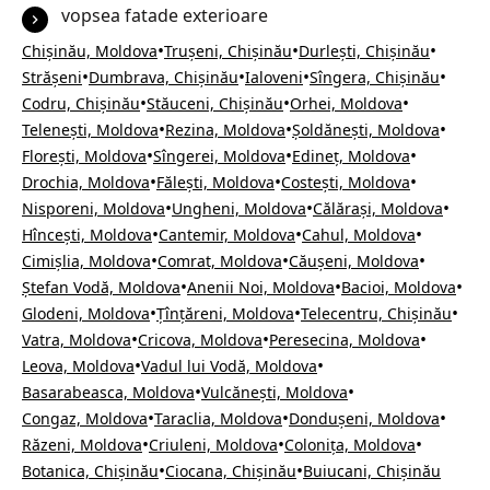
vopsea fatade exterioare
•
•
•
Chișinău, Moldova
Trușeni, Chișinău
Durlești, Chișinău
•
•
•
•
Strășeni
Dumbrava, Chișinău
Ialoveni
Sîngera, Chișinău
•
•
•
Codru, Chișinău
Stăuceni, Chișinău
Orhei, Moldova
•
•
•
Telenești, Moldova
Rezina, Moldova
Șoldănești, Moldova
•
•
•
Florești, Moldova
Sîngerei, Moldova
Edineț, Moldova
•
•
•
Drochia, Moldova
Fălești, Moldova
Costești, Moldova
•
•
•
Nisporeni, Moldova
Ungheni, Moldova
Călărași, Moldova
•
•
•
Hîncești, Moldova
Cantemir, Moldova
Cahul, Moldova
•
•
•
Cimișlia, Moldova
Comrat, Moldova
Căușeni, Moldova
•
•
•
Ștefan Vodă, Moldova
Anenii Noi, Moldova
Bacioi, Moldova
•
•
•
Glodeni, Moldova
Țînțăreni, Moldova
Telecentru, Chișinău
•
•
•
Vatra, Moldova
Cricova, Moldova
Peresecina, Moldova
•
•
Leova, Moldova
Vadul lui Vodă, Moldova
•
•
Basarabeasca, Moldova
Vulcănești, Moldova
•
•
•
Congaz, Moldova
Taraclia, Moldova
Dondușeni, Moldova
•
•
•
Răzeni, Moldova
Criuleni, Moldova
Colonița, Moldova
•
•
Botanica, Chișinău
Ciocana, Chișinău
Buiucani, Chișinău