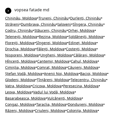
vopsea fatade md
•
•
•
Chișinău, Moldova
Trușeni, Chișinău
Durlești, Chișinău
•
•
•
•
Strășeni
Dumbrava, Chișinău
Ialoveni
Sîngera, Chișinău
•
•
•
Codru, Chișinău
Stăuceni, Chișinău
Orhei, Moldova
•
•
•
Telenești, Moldova
Rezina, Moldova
Șoldănești, Moldova
•
•
•
Florești, Moldova
Sîngerei, Moldova
Edineț, Moldova
•
•
•
Drochia, Moldova
Fălești, Moldova
Costești, Moldova
•
•
•
Nisporeni, Moldova
Ungheni, Moldova
Călărași, Moldova
•
•
•
Hîncești, Moldova
Cantemir, Moldova
Cahul, Moldova
•
•
•
Cimișlia, Moldova
Comrat, Moldova
Căușeni, Moldova
•
•
•
Ștefan Vodă, Moldova
Anenii Noi, Moldova
Bacioi, Moldova
•
•
•
Glodeni, Moldova
Țînțăreni, Moldova
Telecentru, Chișinău
•
•
•
Vatra, Moldova
Cricova, Moldova
Peresecina, Moldova
•
•
Leova, Moldova
Vadul lui Vodă, Moldova
•
•
Basarabeasca, Moldova
Vulcănești, Moldova
•
•
•
Congaz, Moldova
Taraclia, Moldova
Dondușeni, Moldova
•
•
•
Răzeni, Moldova
Criuleni, Moldova
Colonița, Moldova