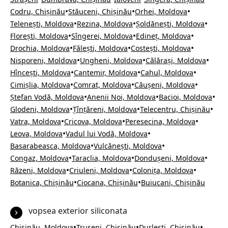
•
•
•
Codru, Chișinău
Stăuceni, Chișinău
Orhei, Moldova
•
•
•
Telenești, Moldova
Rezina, Moldova
Șoldănești, Moldova
•
•
•
Florești, Moldova
Sîngerei, Moldova
Edineț, Moldova
•
•
•
Drochia, Moldova
Fălești, Moldova
Costești, Moldova
•
•
•
Nisporeni, Moldova
Ungheni, Moldova
Călărași, Moldova
•
•
•
Hîncești, Moldova
Cantemir, Moldova
Cahul, Moldova
•
•
•
Cimișlia, Moldova
Comrat, Moldova
Căușeni, Moldova
•
•
•
Ștefan Vodă, Moldova
Anenii Noi, Moldova
Bacioi, Moldova
•
•
•
Glodeni, Moldova
Țînțăreni, Moldova
Telecentru, Chișinău
•
•
•
Vatra, Moldova
Cricova, Moldova
Peresecina, Moldova
•
•
Leova, Moldova
Vadul lui Vodă, Moldova
•
•
Basarabeasca, Moldova
Vulcănești, Moldova
•
•
•
Congaz, Moldova
Taraclia, Moldova
Dondușeni, Moldova
•
•
•
Răzeni, Moldova
Criuleni, Moldova
Colonița, Moldova
•
•
Botanica, Chișinău
Ciocana, Chișinău
Buiucani, Chișinău
vopsea exterior siliconata
•
•
•
Chișinău, Moldova
Trușeni, Chișinău
Durlești, Chișinău