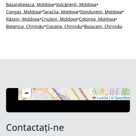
•
•
Basarabeasca, Moldova
Vulcănești, Moldova
•
•
•
Congaz, Moldova
Taraclia, Moldova
Dondușeni, Moldova
•
•
•
Răzeni, Moldova
Criuleni, Moldova
Colonița, Moldova
•
•
Botanica, Chișinău
Ciocana, Chișinău
Buiucani, Chișinău
+
−
Leaflet
|
©
OpenStreet
Contactați-ne