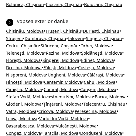
•
•
Botanica, Chișinău
Ciocana, Chișinău
Buiucani, Chișinău
vopsea exterior danke
•
•
•
Chișinău, Moldova
Trușeni, Chișinău
Durlești, Chișinău
•
•
•
•
Strășeni
Dumbrava, Chișinău
Ialoveni
Sîngera, Chișinău
•
•
•
Codru, Chișinău
Stăuceni, Chișinău
Orhei, Moldova
•
•
•
Telenești, Moldova
Rezina, Moldova
Șoldănești, Moldova
•
•
•
Florești, Moldova
Sîngerei, Moldova
Edineț, Moldova
•
•
•
Drochia, Moldova
Fălești, Moldova
Costești, Moldova
•
•
•
Nisporeni, Moldova
Ungheni, Moldova
Călărași, Moldova
•
•
•
Hîncești, Moldova
Cantemir, Moldova
Cahul, Moldova
•
•
•
Cimișlia, Moldova
Comrat, Moldova
Căușeni, Moldova
•
•
•
Ștefan Vodă, Moldova
Anenii Noi, Moldova
Bacioi, Moldova
•
•
•
Glodeni, Moldova
Țînțăreni, Moldova
Telecentru, Chișinău
•
•
•
Vatra, Moldova
Cricova, Moldova
Peresecina, Moldova
•
•
Leova, Moldova
Vadul lui Vodă, Moldova
•
•
Basarabeasca, Moldova
Vulcănești, Moldova
•
•
•
Congaz, Moldova
Taraclia, Moldova
Dondușeni, Moldova