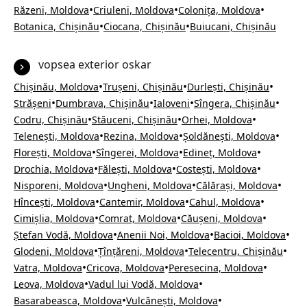
•
•
•
Răzeni, Moldova
Criuleni, Moldova
Colonița, Moldova
•
•
Botanica, Chișinău
Ciocana, Chișinău
Buiucani, Chișinău
vopsea exterior oskar
•
•
•
Chișinău, Moldova
Trușeni, Chișinău
Durlești, Chișinău
•
•
•
•
Strășeni
Dumbrava, Chișinău
Ialoveni
Sîngera, Chișinău
•
•
•
Codru, Chișinău
Stăuceni, Chișinău
Orhei, Moldova
•
•
•
Telenești, Moldova
Rezina, Moldova
Șoldănești, Moldova
•
•
•
Florești, Moldova
Sîngerei, Moldova
Edineț, Moldova
•
•
•
Drochia, Moldova
Fălești, Moldova
Costești, Moldova
•
•
•
Nisporeni, Moldova
Ungheni, Moldova
Călărași, Moldova
•
•
•
Hîncești, Moldova
Cantemir, Moldova
Cahul, Moldova
•
•
•
Cimișlia, Moldova
Comrat, Moldova
Căușeni, Moldova
•
•
•
Ștefan Vodă, Moldova
Anenii Noi, Moldova
Bacioi, Moldova
•
•
•
Glodeni, Moldova
Țînțăreni, Moldova
Telecentru, Chișinău
•
•
•
Vatra, Moldova
Cricova, Moldova
Peresecina, Moldova
•
•
Leova, Moldova
Vadul lui Vodă, Moldova
•
•
Basarabeasca, Moldova
Vulcănești, Moldova