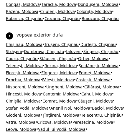
•
•
•
Congaz, Moldova
Taraclia, Moldova
Dondușeni, Moldova
•
•
•
Răzeni, Moldova
Criuleni, Moldova
Colonița, Moldova
•
•
Botanica, Chișinău
Ciocana, Chișinău
Buiucani, Chișinău
vopsea exterior dufa
•
•
•
Chișinău, Moldova
Trușeni, Chișinău
Durlești, Chișinău
•
•
•
•
Strășeni
Dumbrava, Chișinău
Ialoveni
Sîngera, Chișinău
•
•
•
Codru, Chișinău
Stăuceni, Chișinău
Orhei, Moldova
•
•
•
Telenești, Moldova
Rezina, Moldova
Șoldănești, Moldova
•
•
•
Florești, Moldova
Sîngerei, Moldova
Edineț, Moldova
•
•
•
Drochia, Moldova
Fălești, Moldova
Costești, Moldova
•
•
•
Nisporeni, Moldova
Ungheni, Moldova
Călărași, Moldova
•
•
•
Hîncești, Moldova
Cantemir, Moldova
Cahul, Moldova
•
•
•
Cimișlia, Moldova
Comrat, Moldova
Căușeni, Moldova
•
•
•
Ștefan Vodă, Moldova
Anenii Noi, Moldova
Bacioi, Moldova
•
•
•
Glodeni, Moldova
Țînțăreni, Moldova
Telecentru, Chișinău
•
•
•
Vatra, Moldova
Cricova, Moldova
Peresecina, Moldova
•
•
Leova, Moldova
Vadul lui Vodă, Moldova