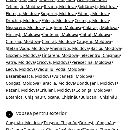
•
•
•
Telenești, Moldova
Rezina, Moldova
Șoldănești, Moldova
•
•
•
Florești, Moldova
Sîngerei, Moldova
Edineț, Moldova
•
•
•
Drochia, Moldova
Fălești, Moldova
Costești, Moldova
•
•
•
Nisporeni, Moldova
Ungheni, Moldova
Călărași, Moldova
•
•
•
Hîncești, Moldova
Cantemir, Moldova
Cahul, Moldova
•
•
•
Cimișlia, Moldova
Comrat, Moldova
Căușeni, Moldova
•
•
•
Ștefan Vodă, Moldova
Anenii Noi, Moldova
Bacioi, Moldova
•
•
•
Glodeni, Moldova
Țînțăreni, Moldova
Telecentru, Chișinău
•
•
•
Vatra, Moldova
Cricova, Moldova
Peresecina, Moldova
•
•
Leova, Moldova
Vadul lui Vodă, Moldova
•
•
Basarabeasca, Moldova
Vulcănești, Moldova
•
•
•
Congaz, Moldova
Taraclia, Moldova
Dondușeni, Moldova
•
•
•
Răzeni, Moldova
Criuleni, Moldova
Colonița, Moldova
•
•
Botanica, Chișinău
Ciocana, Chișinău
Buiucani, Chișinău
vopsea pentru exterior
•
•
•
Chișinău, Moldova
Trușeni, Chișinău
Durlești, Chișinău
•
•
•
•
Strășeni
Dumbrava, Chișinău
Ialoveni
Sîngera, Chișinău