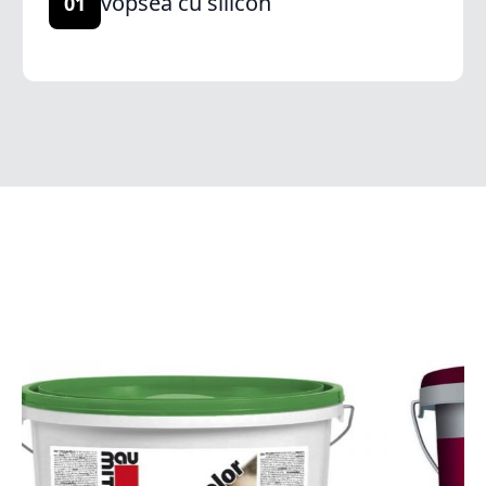
vopsea cu silicon
01