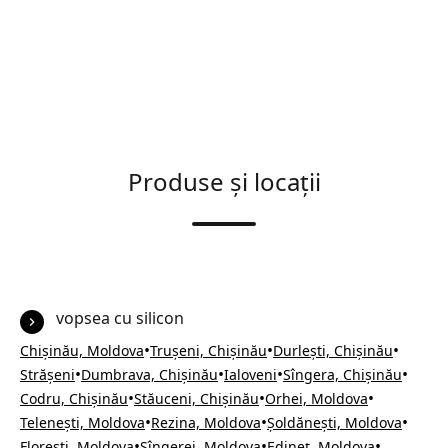
Produse și locații
vopsea cu silicon
•
•
•
Chișinău, Moldova
Trușeni, Chișinău
Durlești, Chișinău
•
•
•
•
Strășeni
Dumbrava, Chișinău
Ialoveni
Sîngera, Chișinău
•
•
•
Codru, Chișinău
Stăuceni, Chișinău
Orhei, Moldova
•
•
•
Telenești, Moldova
Rezina, Moldova
Șoldănești, Moldova
•
•
•
Florești, Moldova
Sîngerei, Moldova
Edineț, Moldova