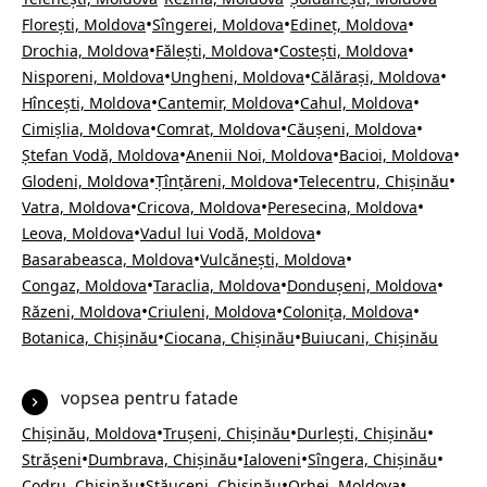
•
•
•
Florești, Moldova
Sîngerei, Moldova
Edineț, Moldova
•
•
•
Drochia, Moldova
Fălești, Moldova
Costești, Moldova
•
•
•
Nisporeni, Moldova
Ungheni, Moldova
Călărași, Moldova
•
•
•
Hîncești, Moldova
Cantemir, Moldova
Cahul, Moldova
•
•
•
Cimișlia, Moldova
Comrat, Moldova
Căușeni, Moldova
•
•
•
Ștefan Vodă, Moldova
Anenii Noi, Moldova
Bacioi, Moldova
•
•
•
Glodeni, Moldova
Țînțăreni, Moldova
Telecentru, Chișinău
•
•
•
Vatra, Moldova
Cricova, Moldova
Peresecina, Moldova
•
•
Leova, Moldova
Vadul lui Vodă, Moldova
•
•
Basarabeasca, Moldova
Vulcănești, Moldova
•
•
•
Congaz, Moldova
Taraclia, Moldova
Dondușeni, Moldova
•
•
•
Răzeni, Moldova
Criuleni, Moldova
Colonița, Moldova
•
•
Botanica, Chișinău
Ciocana, Chișinău
Buiucani, Chișinău
vopsea pentru fatade
•
•
•
Chișinău, Moldova
Trușeni, Chișinău
Durlești, Chișinău
•
•
•
•
Strășeni
Dumbrava, Chișinău
Ialoveni
Sîngera, Chișinău
•
•
•
Codru, Chișinău
Stăuceni, Chișinău
Orhei, Moldova