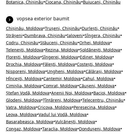
•
•
Botanica, Chișinău
Ciocana, Chișinău
Buiucani, Chișinău
vopsea exterior baumit
•
•
•
Chișinău, Moldova
Trușeni, Chișinău
Durlești, Chișinău
•
•
•
•
Strășeni
Dumbrava, Chișinău
Ialoveni
Sîngera, Chișinău
•
•
•
Codru, Chișinău
Stăuceni, Chișinău
Orhei, Moldova
•
•
•
Telenești, Moldova
Rezina, Moldova
Șoldănești, Moldova
•
•
•
Florești, Moldova
Sîngerei, Moldova
Edineț, Moldova
•
•
•
Drochia, Moldova
Fălești, Moldova
Costești, Moldova
•
•
•
Nisporeni, Moldova
Ungheni, Moldova
Călărași, Moldova
•
•
•
Hîncești, Moldova
Cantemir, Moldova
Cahul, Moldova
•
•
•
Cimișlia, Moldova
Comrat, Moldova
Căușeni, Moldova
•
•
•
Ștefan Vodă, Moldova
Anenii Noi, Moldova
Bacioi, Moldova
•
•
•
Glodeni, Moldova
Țînțăreni, Moldova
Telecentru, Chișinău
•
•
•
Vatra, Moldova
Cricova, Moldova
Peresecina, Moldova
•
•
Leova, Moldova
Vadul lui Vodă, Moldova
•
•
Basarabeasca, Moldova
Vulcănești, Moldova
•
•
•
Congaz, Moldova
Taraclia, Moldova
Dondușeni, Moldova