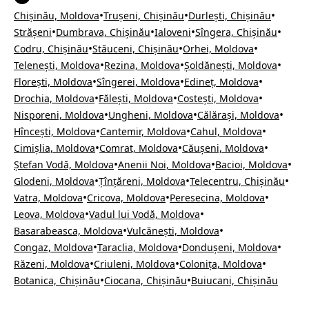
•
•
•
Chișinău, Moldova
Trușeni, Chișinău
Durlești, Chișinău
•
•
•
•
Strășeni
Dumbrava, Chișinău
Ialoveni
Sîngera, Chișinău
•
•
•
Codru, Chișinău
Stăuceni, Chișinău
Orhei, Moldova
•
•
•
Telenești, Moldova
Rezina, Moldova
Șoldănești, Moldova
•
•
•
Florești, Moldova
Sîngerei, Moldova
Edineț, Moldova
•
•
•
Drochia, Moldova
Fălești, Moldova
Costești, Moldova
•
•
•
Nisporeni, Moldova
Ungheni, Moldova
Călărași, Moldova
•
•
•
Hîncești, Moldova
Cantemir, Moldova
Cahul, Moldova
•
•
•
Cimișlia, Moldova
Comrat, Moldova
Căușeni, Moldova
•
•
•
Ștefan Vodă, Moldova
Anenii Noi, Moldova
Bacioi, Moldova
•
•
•
Glodeni, Moldova
Țînțăreni, Moldova
Telecentru, Chișinău
•
•
•
Vatra, Moldova
Cricova, Moldova
Peresecina, Moldova
•
•
Leova, Moldova
Vadul lui Vodă, Moldova
•
•
Basarabeasca, Moldova
Vulcănești, Moldova
•
•
•
Congaz, Moldova
Taraclia, Moldova
Dondușeni, Moldova
•
•
•
Răzeni, Moldova
Criuleni, Moldova
Colonița, Moldova
•
•
Botanica, Chișinău
Ciocana, Chișinău
Buiucani, Chișinău