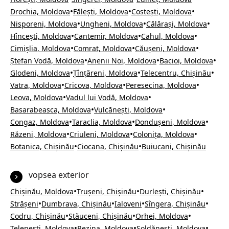
•
•
•
Drochia, Moldova
Fălești, Moldova
Costești, Moldova
•
•
•
Nisporeni, Moldova
Ungheni, Moldova
Călărași, Moldova
•
•
•
Hîncești, Moldova
Cantemir, Moldova
Cahul, Moldova
•
•
•
Cimișlia, Moldova
Comrat, Moldova
Căușeni, Moldova
•
•
•
Ștefan Vodă, Moldova
Anenii Noi, Moldova
Bacioi, Moldova
•
•
•
Glodeni, Moldova
Țînțăreni, Moldova
Telecentru, Chișinău
•
•
•
Vatra, Moldova
Cricova, Moldova
Peresecina, Moldova
•
•
Leova, Moldova
Vadul lui Vodă, Moldova
•
•
Basarabeasca, Moldova
Vulcănești, Moldova
•
•
•
Congaz, Moldova
Taraclia, Moldova
Dondușeni, Moldova
•
•
•
Răzeni, Moldova
Criuleni, Moldova
Colonița, Moldova
•
•
Botanica, Chișinău
Ciocana, Chișinău
Buiucani, Chișinău
vopsea exterior
•
•
•
Chișinău, Moldova
Trușeni, Chișinău
Durlești, Chișinău
•
•
•
•
Strășeni
Dumbrava, Chișinău
Ialoveni
Sîngera, Chișinău
•
•
•
Codru, Chișinău
Stăuceni, Chișinău
Orhei, Moldova
•
•
•
Telenești, Moldova
Rezina, Moldova
Șoldănești, Moldova