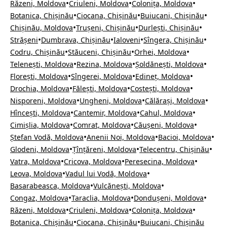
•
•
•
Răzeni, Moldova
Criuleni, Moldova
Colonița, Moldova
•
•
•
Botanica, Chișinău
Ciocana, Chișinău
Buiucani, Chișinău
•
•
•
Chișinău, Moldova
Trușeni, Chișinău
Durlești, Chișinău
•
•
•
•
Strășeni
Dumbrava, Chișinău
Ialoveni
Sîngera, Chișinău
•
•
•
Codru, Chișinău
Stăuceni, Chișinău
Orhei, Moldova
•
•
•
Telenești, Moldova
Rezina, Moldova
Șoldănești, Moldova
•
•
•
Florești, Moldova
Sîngerei, Moldova
Edineț, Moldova
•
•
•
Drochia, Moldova
Fălești, Moldova
Costești, Moldova
•
•
•
Nisporeni, Moldova
Ungheni, Moldova
Călărași, Moldova
•
•
•
Hîncești, Moldova
Cantemir, Moldova
Cahul, Moldova
•
•
•
Cimișlia, Moldova
Comrat, Moldova
Căușeni, Moldova
•
•
•
Ștefan Vodă, Moldova
Anenii Noi, Moldova
Bacioi, Moldova
•
•
•
Glodeni, Moldova
Țînțăreni, Moldova
Telecentru, Chișinău
•
•
•
Vatra, Moldova
Cricova, Moldova
Peresecina, Moldova
•
•
Leova, Moldova
Vadul lui Vodă, Moldova
•
•
Basarabeasca, Moldova
Vulcănești, Moldova
•
•
•
Congaz, Moldova
Taraclia, Moldova
Dondușeni, Moldova
•
•
•
Răzeni, Moldova
Criuleni, Moldova
Colonița, Moldova
•
•
Botanica, Chișinău
Ciocana, Chișinău
Buiucani, Chișinău