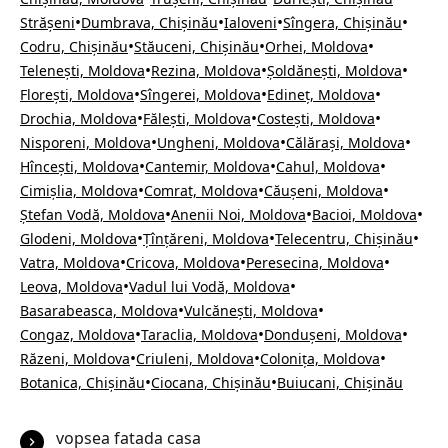
•
•
•
•
Strășeni
Dumbrava, Chișinău
Ialoveni
Sîngera, Chișinău
•
•
•
Codru, Chișinău
Stăuceni, Chișinău
Orhei, Moldova
•
•
•
Telenești, Moldova
Rezina, Moldova
Șoldănești, Moldova
•
•
•
Florești, Moldova
Sîngerei, Moldova
Edineț, Moldova
•
•
•
Drochia, Moldova
Fălești, Moldova
Costești, Moldova
•
•
•
Nisporeni, Moldova
Ungheni, Moldova
Călărași, Moldova
•
•
•
Hîncești, Moldova
Cantemir, Moldova
Cahul, Moldova
•
•
•
Cimișlia, Moldova
Comrat, Moldova
Căușeni, Moldova
•
•
•
Ștefan Vodă, Moldova
Anenii Noi, Moldova
Bacioi, Moldova
•
•
•
Glodeni, Moldova
Țînțăreni, Moldova
Telecentru, Chișinău
•
•
•
Vatra, Moldova
Cricova, Moldova
Peresecina, Moldova
•
•
Leova, Moldova
Vadul lui Vodă, Moldova
•
•
Basarabeasca, Moldova
Vulcănești, Moldova
•
•
•
Congaz, Moldova
Taraclia, Moldova
Dondușeni, Moldova
•
•
•
Răzeni, Moldova
Criuleni, Moldova
Colonița, Moldova
•
•
Botanica, Chișinău
Ciocana, Chișinău
Buiucani, Chișinău
vopsea fatada casa