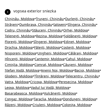
vopsea exterior sniezka
•
•
•
Chișinău, Moldova
Trușeni, Chișinău
Durlești, Chișinău
•
•
•
•
Strășeni
Dumbrava, Chișinău
Ialoveni
Sîngera, Chișinău
•
•
•
Codru, Chișinău
Stăuceni, Chișinău
Orhei, Moldova
•
•
•
Telenești, Moldova
Rezina, Moldova
Șoldănești, Moldova
•
•
•
Florești, Moldova
Sîngerei, Moldova
Edineț, Moldova
•
•
•
Drochia, Moldova
Fălești, Moldova
Costești, Moldova
•
•
•
Nisporeni, Moldova
Ungheni, Moldova
Călărași, Moldova
•
•
•
Hîncești, Moldova
Cantemir, Moldova
Cahul, Moldova
•
•
•
Cimișlia, Moldova
Comrat, Moldova
Căușeni, Moldova
•
•
•
Ștefan Vodă, Moldova
Anenii Noi, Moldova
Bacioi, Moldova
•
•
•
Glodeni, Moldova
Țînțăreni, Moldova
Telecentru, Chișinău
•
•
•
Vatra, Moldova
Cricova, Moldova
Peresecina, Moldova
•
•
Leova, Moldova
Vadul lui Vodă, Moldova
•
•
Basarabeasca, Moldova
Vulcănești, Moldova
•
•
•
Congaz, Moldova
Taraclia, Moldova
Dondușeni, Moldova
•
•
•
Răzeni, Moldova
Criuleni, Moldova
Colonița, Moldova