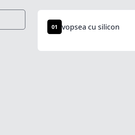
vopsea cu silicon
01