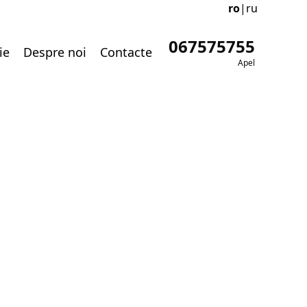
ro
|
ru
067575755
ie
Despre noi
Contacte
Apel