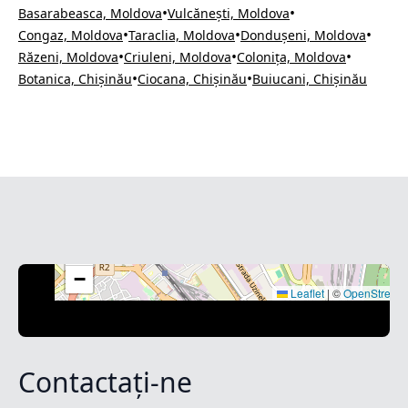
•
•
Basarabeasca, Moldova
Vulcănești, Moldova
•
•
•
Congaz, Moldova
Taraclia, Moldova
Dondușeni, Moldova
•
•
•
Răzeni, Moldova
Criuleni, Moldova
Colonița, Moldova
•
•
Botanica, Chișinău
Ciocana, Chișinău
Buiucani, Chișinău
+
−
Leaflet
|
©
OpenStreet
Contactați-ne