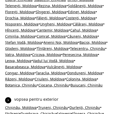
•
•
•
Telenești, Moldova
Rezina, Moldova
Șoldănești, Moldova
•
•
•
Florești, Moldova
Sîngerei, Moldova
Edineț, Moldova
•
•
•
Drochia, Moldova
Fălești, Moldova
Costești, Moldova
•
•
•
Nisporeni, Moldova
Ungheni, Moldova
Călărași, Moldova
•
•
•
Hîncești, Moldova
Cantemir, Moldova
Cahul, Moldova
•
•
•
Cimișlia, Moldova
Comrat, Moldova
Căușeni, Moldova
•
•
•
Ștefan Vodă, Moldova
Anenii Noi, Moldova
Bacioi, Moldova
•
•
•
Glodeni, Moldova
Țînțăreni, Moldova
Telecentru, Chișinău
•
•
•
Vatra, Moldova
Cricova, Moldova
Peresecina, Moldova
•
•
Leova, Moldova
Vadul lui Vodă, Moldova
•
•
Basarabeasca, Moldova
Vulcănești, Moldova
•
•
•
Congaz, Moldova
Taraclia, Moldova
Dondușeni, Moldova
•
•
•
Răzeni, Moldova
Criuleni, Moldova
Colonița, Moldova
•
•
Botanica, Chișinău
Ciocana, Chișinău
Buiucani, Chișinău
vopsea pentru exterior
•
•
•
Chișinău, Moldova
Trușeni, Chișinău
Durlești, Chișinău
•
•
•
•
Strășeni
Dumbrava, Chișinău
Ialoveni
Sîngera, Chișinău