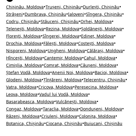
•
•
•
Chișinău, Moldova
Trușeni, Chișinău
Durlești, Chișinău
•
•
•
•
Strășeni
Dumbrava, Chișinău
Ialoveni
Sîngera, Chișinău
•
•
•
Codru, Chișinău
Stăuceni, Chișinău
Orhei, Moldova
•
•
•
Telenești, Moldova
Rezina, Moldova
Șoldănești, Moldova
•
•
•
Florești, Moldova
Sîngerei, Moldova
Edineț, Moldova
•
•
•
Drochia, Moldova
Fălești, Moldova
Costești, Moldova
•
•
•
Nisporeni, Moldova
Ungheni, Moldova
Călărași, Moldova
•
•
•
Hîncești, Moldova
Cantemir, Moldova
Cahul, Moldova
•
•
•
Cimișlia, Moldova
Comrat, Moldova
Căușeni, Moldova
•
•
•
Ștefan Vodă, Moldova
Anenii Noi, Moldova
Bacioi, Moldova
•
•
•
Glodeni, Moldova
Țînțăreni, Moldova
Telecentru, Chișinău
•
•
•
Vatra, Moldova
Cricova, Moldova
Peresecina, Moldova
•
•
Leova, Moldova
Vadul lui Vodă, Moldova
•
•
Basarabeasca, Moldova
Vulcănești, Moldova
•
•
•
Congaz, Moldova
Taraclia, Moldova
Dondușeni, Moldova
•
•
•
Răzeni, Moldova
Criuleni, Moldova
Colonița, Moldova
•
•
Botanica, Chișinău
Ciocana, Chișinău
Buiucani, Chișinău