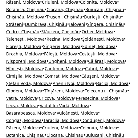
•
•
•
Răzeni, Moldova
Criuleni, Moldova
Colonița, Moldova
•
•
•
Botanica, Chișinău
Ciocana, Chișinău
Buiucani, Chișinău
•
•
•
Chișinău, Moldova
Trușeni, Chișinău
Durlești, Chișinău
•
•
•
•
Strășeni
Dumbrava, Chișinău
Ialoveni
Sîngera, Chișinău
•
•
•
Codru, Chișinău
Stăuceni, Chișinău
Orhei, Moldova
•
•
•
Telenești, Moldova
Rezina, Moldova
Șoldănești, Moldova
•
•
•
Florești, Moldova
Sîngerei, Moldova
Edineț, Moldova
•
•
•
Drochia, Moldova
Fălești, Moldova
Costești, Moldova
•
•
•
Nisporeni, Moldova
Ungheni, Moldova
Călărași, Moldova
•
•
•
Hîncești, Moldova
Cantemir, Moldova
Cahul, Moldova
•
•
•
Cimișlia, Moldova
Comrat, Moldova
Căușeni, Moldova
•
•
•
Ștefan Vodă, Moldova
Anenii Noi, Moldova
Bacioi, Moldova
•
•
•
Glodeni, Moldova
Țînțăreni, Moldova
Telecentru, Chișinău
•
•
•
Vatra, Moldova
Cricova, Moldova
Peresecina, Moldova
•
•
Leova, Moldova
Vadul lui Vodă, Moldova
•
•
Basarabeasca, Moldova
Vulcănești, Moldova
•
•
•
Congaz, Moldova
Taraclia, Moldova
Dondușeni, Moldova
•
•
•
Răzeni, Moldova
Criuleni, Moldova
Colonița, Moldova
•
•
Botanica, Chișinău
Ciocana, Chișinău
Buiucani, Chișinău