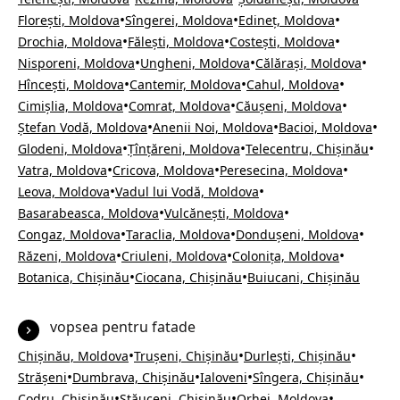
•
•
•
Florești, Moldova
Sîngerei, Moldova
Edineț, Moldova
•
•
•
Drochia, Moldova
Fălești, Moldova
Costești, Moldova
•
•
•
Nisporeni, Moldova
Ungheni, Moldova
Călărași, Moldova
•
•
•
Hîncești, Moldova
Cantemir, Moldova
Cahul, Moldova
•
•
•
Cimișlia, Moldova
Comrat, Moldova
Căușeni, Moldova
•
•
•
Ștefan Vodă, Moldova
Anenii Noi, Moldova
Bacioi, Moldova
•
•
•
Glodeni, Moldova
Țînțăreni, Moldova
Telecentru, Chișinău
•
•
•
Vatra, Moldova
Cricova, Moldova
Peresecina, Moldova
•
•
Leova, Moldova
Vadul lui Vodă, Moldova
•
•
Basarabeasca, Moldova
Vulcănești, Moldova
•
•
•
Congaz, Moldova
Taraclia, Moldova
Dondușeni, Moldova
•
•
•
Răzeni, Moldova
Criuleni, Moldova
Colonița, Moldova
•
•
Botanica, Chișinău
Ciocana, Chișinău
Buiucani, Chișinău
vopsea pentru fatade
•
•
•
Chișinău, Moldova
Trușeni, Chișinău
Durlești, Chișinău
•
•
•
•
Strășeni
Dumbrava, Chișinău
Ialoveni
Sîngera, Chișinău
•
•
•
Codru, Chișinău
Stăuceni, Chișinău
Orhei, Moldova