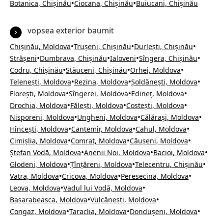
•
•
Botanica, Chișinău
Ciocana, Chișinău
Buiucani, Chișinău
vopsea exterior baumit
•
•
•
Chișinău, Moldova
Trușeni, Chișinău
Durlești, Chișinău
•
•
•
•
Strășeni
Dumbrava, Chișinău
Ialoveni
Sîngera, Chișinău
•
•
•
Codru, Chișinău
Stăuceni, Chișinău
Orhei, Moldova
•
•
•
Telenești, Moldova
Rezina, Moldova
Șoldănești, Moldova
•
•
•
Florești, Moldova
Sîngerei, Moldova
Edineț, Moldova
•
•
•
Drochia, Moldova
Fălești, Moldova
Costești, Moldova
•
•
•
Nisporeni, Moldova
Ungheni, Moldova
Călărași, Moldova
•
•
•
Hîncești, Moldova
Cantemir, Moldova
Cahul, Moldova
•
•
•
Cimișlia, Moldova
Comrat, Moldova
Căușeni, Moldova
•
•
•
Ștefan Vodă, Moldova
Anenii Noi, Moldova
Bacioi, Moldova
•
•
•
Glodeni, Moldova
Țînțăreni, Moldova
Telecentru, Chișinău
•
•
•
Vatra, Moldova
Cricova, Moldova
Peresecina, Moldova
•
•
Leova, Moldova
Vadul lui Vodă, Moldova
•
•
Basarabeasca, Moldova
Vulcănești, Moldova
•
•
•
Congaz, Moldova
Taraclia, Moldova
Dondușeni, Moldova