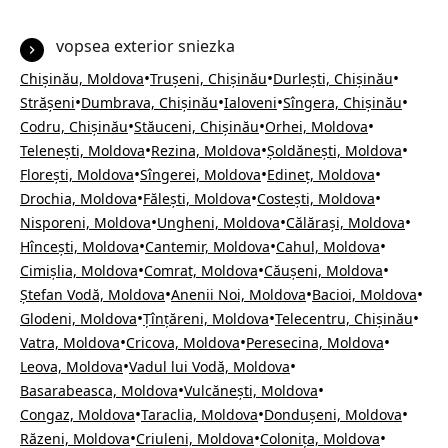
vopsea exterior sniezka
•
•
•
Chișinău, Moldova
Trușeni, Chișinău
Durlești, Chișinău
•
•
•
•
Strășeni
Dumbrava, Chișinău
Ialoveni
Sîngera, Chișinău
•
•
•
Codru, Chișinău
Stăuceni, Chișinău
Orhei, Moldova
•
•
•
Telenești, Moldova
Rezina, Moldova
Șoldănești, Moldova
•
•
•
Florești, Moldova
Sîngerei, Moldova
Edineț, Moldova
•
•
•
Drochia, Moldova
Fălești, Moldova
Costești, Moldova
•
•
•
Nisporeni, Moldova
Ungheni, Moldova
Călărași, Moldova
•
•
•
Hîncești, Moldova
Cantemir, Moldova
Cahul, Moldova
•
•
•
Cimișlia, Moldova
Comrat, Moldova
Căușeni, Moldova
•
•
•
Ștefan Vodă, Moldova
Anenii Noi, Moldova
Bacioi, Moldova
•
•
•
Glodeni, Moldova
Țînțăreni, Moldova
Telecentru, Chișinău
•
•
•
Vatra, Moldova
Cricova, Moldova
Peresecina, Moldova
•
•
Leova, Moldova
Vadul lui Vodă, Moldova
•
•
Basarabeasca, Moldova
Vulcănești, Moldova
•
•
•
Congaz, Moldova
Taraclia, Moldova
Dondușeni, Moldova
•
•
•
Răzeni, Moldova
Criuleni, Moldova
Colonița, Moldova