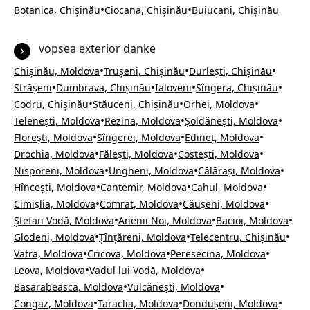
•
•
Botanica, Chișinău
Ciocana, Chișinău
Buiucani, Chișinău
vopsea exterior danke
•
•
•
Chișinău, Moldova
Trușeni, Chișinău
Durlești, Chișinău
•
•
•
•
Strășeni
Dumbrava, Chișinău
Ialoveni
Sîngera, Chișinău
•
•
•
Codru, Chișinău
Stăuceni, Chișinău
Orhei, Moldova
•
•
•
Telenești, Moldova
Rezina, Moldova
Șoldănești, Moldova
•
•
•
Florești, Moldova
Sîngerei, Moldova
Edineț, Moldova
•
•
•
Drochia, Moldova
Fălești, Moldova
Costești, Moldova
•
•
•
Nisporeni, Moldova
Ungheni, Moldova
Călărași, Moldova
•
•
•
Hîncești, Moldova
Cantemir, Moldova
Cahul, Moldova
•
•
•
Cimișlia, Moldova
Comrat, Moldova
Căușeni, Moldova
•
•
•
Ștefan Vodă, Moldova
Anenii Noi, Moldova
Bacioi, Moldova
•
•
•
Glodeni, Moldova
Țînțăreni, Moldova
Telecentru, Chișinău
•
•
•
Vatra, Moldova
Cricova, Moldova
Peresecina, Moldova
•
•
Leova, Moldova
Vadul lui Vodă, Moldova
•
•
Basarabeasca, Moldova
Vulcănești, Moldova
•
•
•
Congaz, Moldova
Taraclia, Moldova
Dondușeni, Moldova