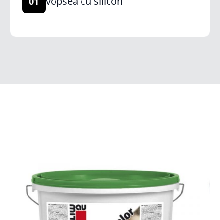
vopsea cu silicon
01