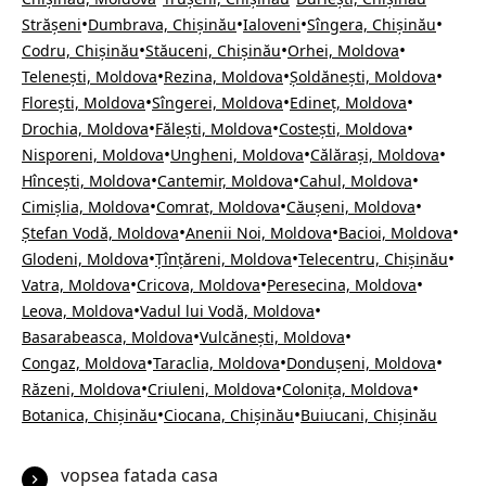
•
•
•
•
Strășeni
Dumbrava, Chișinău
Ialoveni
Sîngera, Chișinău
•
•
•
Codru, Chișinău
Stăuceni, Chișinău
Orhei, Moldova
•
•
•
Telenești, Moldova
Rezina, Moldova
Șoldănești, Moldova
•
•
•
Florești, Moldova
Sîngerei, Moldova
Edineț, Moldova
•
•
•
Drochia, Moldova
Fălești, Moldova
Costești, Moldova
•
•
•
Nisporeni, Moldova
Ungheni, Moldova
Călărași, Moldova
•
•
•
Hîncești, Moldova
Cantemir, Moldova
Cahul, Moldova
•
•
•
Cimișlia, Moldova
Comrat, Moldova
Căușeni, Moldova
•
•
•
Ștefan Vodă, Moldova
Anenii Noi, Moldova
Bacioi, Moldova
•
•
•
Glodeni, Moldova
Țînțăreni, Moldova
Telecentru, Chișinău
•
•
•
Vatra, Moldova
Cricova, Moldova
Peresecina, Moldova
•
•
Leova, Moldova
Vadul lui Vodă, Moldova
•
•
Basarabeasca, Moldova
Vulcănești, Moldova
•
•
•
Congaz, Moldova
Taraclia, Moldova
Dondușeni, Moldova
•
•
•
Răzeni, Moldova
Criuleni, Moldova
Colonița, Moldova
•
•
Botanica, Chișinău
Ciocana, Chișinău
Buiucani, Chișinău
vopsea fatada casa