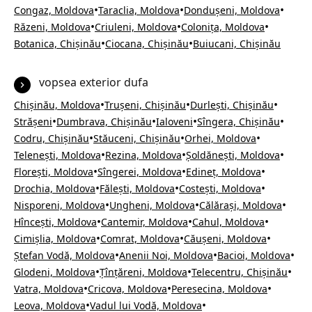
•
•
•
Congaz, Moldova
Taraclia, Moldova
Dondușeni, Moldova
•
•
•
Răzeni, Moldova
Criuleni, Moldova
Colonița, Moldova
•
•
Botanica, Chișinău
Ciocana, Chișinău
Buiucani, Chișinău
vopsea exterior dufa
•
•
•
Chișinău, Moldova
Trușeni, Chișinău
Durlești, Chișinău
•
•
•
•
Strășeni
Dumbrava, Chișinău
Ialoveni
Sîngera, Chișinău
•
•
•
Codru, Chișinău
Stăuceni, Chișinău
Orhei, Moldova
•
•
•
Telenești, Moldova
Rezina, Moldova
Șoldănești, Moldova
•
•
•
Florești, Moldova
Sîngerei, Moldova
Edineț, Moldova
•
•
•
Drochia, Moldova
Fălești, Moldova
Costești, Moldova
•
•
•
Nisporeni, Moldova
Ungheni, Moldova
Călărași, Moldova
•
•
•
Hîncești, Moldova
Cantemir, Moldova
Cahul, Moldova
•
•
•
Cimișlia, Moldova
Comrat, Moldova
Căușeni, Moldova
•
•
•
Ștefan Vodă, Moldova
Anenii Noi, Moldova
Bacioi, Moldova
•
•
•
Glodeni, Moldova
Țînțăreni, Moldova
Telecentru, Chișinău
•
•
•
Vatra, Moldova
Cricova, Moldova
Peresecina, Moldova
•
•
Leova, Moldova
Vadul lui Vodă, Moldova