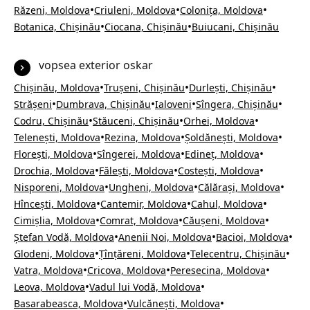
•
•
•
Răzeni, Moldova
Criuleni, Moldova
Colonița, Moldova
•
•
Botanica, Chișinău
Ciocana, Chișinău
Buiucani, Chișinău
vopsea exterior oskar
•
•
•
Chișinău, Moldova
Trușeni, Chișinău
Durlești, Chișinău
•
•
•
•
Strășeni
Dumbrava, Chișinău
Ialoveni
Sîngera, Chișinău
•
•
•
Codru, Chișinău
Stăuceni, Chișinău
Orhei, Moldova
•
•
•
Telenești, Moldova
Rezina, Moldova
Șoldănești, Moldova
•
•
•
Florești, Moldova
Sîngerei, Moldova
Edineț, Moldova
•
•
•
Drochia, Moldova
Fălești, Moldova
Costești, Moldova
•
•
•
Nisporeni, Moldova
Ungheni, Moldova
Călărași, Moldova
•
•
•
Hîncești, Moldova
Cantemir, Moldova
Cahul, Moldova
•
•
•
Cimișlia, Moldova
Comrat, Moldova
Căușeni, Moldova
•
•
•
Ștefan Vodă, Moldova
Anenii Noi, Moldova
Bacioi, Moldova
•
•
•
Glodeni, Moldova
Țînțăreni, Moldova
Telecentru, Chișinău
•
•
•
Vatra, Moldova
Cricova, Moldova
Peresecina, Moldova
•
•
Leova, Moldova
Vadul lui Vodă, Moldova
•
•
Basarabeasca, Moldova
Vulcănești, Moldova