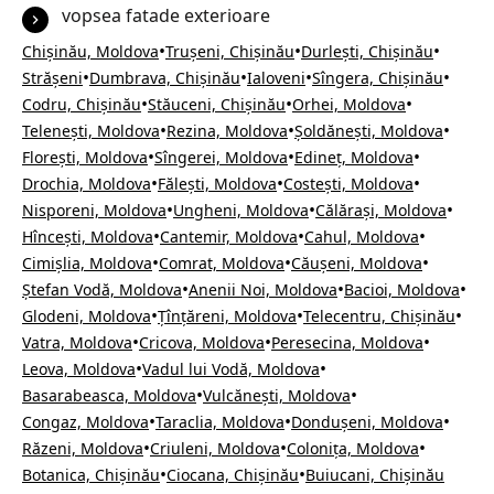
vopsea fatade exterioare
•
•
•
Chișinău, Moldova
Trușeni, Chișinău
Durlești, Chișinău
•
•
•
•
Strășeni
Dumbrava, Chișinău
Ialoveni
Sîngera, Chișinău
•
•
•
Codru, Chișinău
Stăuceni, Chișinău
Orhei, Moldova
•
•
•
Telenești, Moldova
Rezina, Moldova
Șoldănești, Moldova
•
•
•
Florești, Moldova
Sîngerei, Moldova
Edineț, Moldova
•
•
•
Drochia, Moldova
Fălești, Moldova
Costești, Moldova
•
•
•
Nisporeni, Moldova
Ungheni, Moldova
Călărași, Moldova
•
•
•
Hîncești, Moldova
Cantemir, Moldova
Cahul, Moldova
•
•
•
Cimișlia, Moldova
Comrat, Moldova
Căușeni, Moldova
•
•
•
Ștefan Vodă, Moldova
Anenii Noi, Moldova
Bacioi, Moldova
•
•
•
Glodeni, Moldova
Țînțăreni, Moldova
Telecentru, Chișinău
•
•
•
Vatra, Moldova
Cricova, Moldova
Peresecina, Moldova
•
•
Leova, Moldova
Vadul lui Vodă, Moldova
•
•
Basarabeasca, Moldova
Vulcănești, Moldova
•
•
•
Congaz, Moldova
Taraclia, Moldova
Dondușeni, Moldova
•
•
•
Răzeni, Moldova
Criuleni, Moldova
Colonița, Moldova
•
•
Botanica, Chișinău
Ciocana, Chișinău
Buiucani, Chișinău