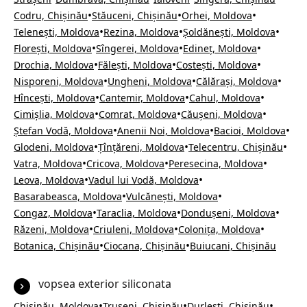
•
•
•
Codru, Chișinău
Stăuceni, Chișinău
Orhei, Moldova
•
•
•
Telenești, Moldova
Rezina, Moldova
Șoldănești, Moldova
•
•
•
Florești, Moldova
Sîngerei, Moldova
Edineț, Moldova
•
•
•
Drochia, Moldova
Fălești, Moldova
Costești, Moldova
•
•
•
Nisporeni, Moldova
Ungheni, Moldova
Călărași, Moldova
•
•
•
Hîncești, Moldova
Cantemir, Moldova
Cahul, Moldova
•
•
•
Cimișlia, Moldova
Comrat, Moldova
Căușeni, Moldova
•
•
•
Ștefan Vodă, Moldova
Anenii Noi, Moldova
Bacioi, Moldova
•
•
•
Glodeni, Moldova
Țînțăreni, Moldova
Telecentru, Chișinău
•
•
•
Vatra, Moldova
Cricova, Moldova
Peresecina, Moldova
•
•
Leova, Moldova
Vadul lui Vodă, Moldova
•
•
Basarabeasca, Moldova
Vulcănești, Moldova
•
•
•
Congaz, Moldova
Taraclia, Moldova
Dondușeni, Moldova
•
•
•
Răzeni, Moldova
Criuleni, Moldova
Colonița, Moldova
•
•
Botanica, Chișinău
Ciocana, Chișinău
Buiucani, Chișinău
vopsea exterior siliconata
•
•
•
Chișinău, Moldova
Trușeni, Chișinău
Durlești, Chișinău