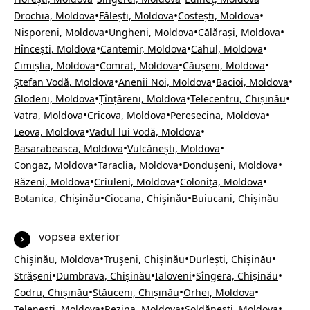
•
•
•
Drochia, Moldova
Fălești, Moldova
Costești, Moldova
•
•
•
Nisporeni, Moldova
Ungheni, Moldova
Călărași, Moldova
•
•
•
Hîncești, Moldova
Cantemir, Moldova
Cahul, Moldova
•
•
•
Cimișlia, Moldova
Comrat, Moldova
Căușeni, Moldova
•
•
•
Ștefan Vodă, Moldova
Anenii Noi, Moldova
Bacioi, Moldova
•
•
•
Glodeni, Moldova
Țînțăreni, Moldova
Telecentru, Chișinău
•
•
•
Vatra, Moldova
Cricova, Moldova
Peresecina, Moldova
•
•
Leova, Moldova
Vadul lui Vodă, Moldova
•
•
Basarabeasca, Moldova
Vulcănești, Moldova
•
•
•
Congaz, Moldova
Taraclia, Moldova
Dondușeni, Moldova
•
•
•
Răzeni, Moldova
Criuleni, Moldova
Colonița, Moldova
•
•
Botanica, Chișinău
Ciocana, Chișinău
Buiucani, Chișinău
vopsea exterior
•
•
•
Chișinău, Moldova
Trușeni, Chișinău
Durlești, Chișinău
•
•
•
•
Strășeni
Dumbrava, Chișinău
Ialoveni
Sîngera, Chișinău
•
•
•
Codru, Chișinău
Stăuceni, Chișinău
Orhei, Moldova
•
•
•
Telenești, Moldova
Rezina, Moldova
Șoldănești, Moldova