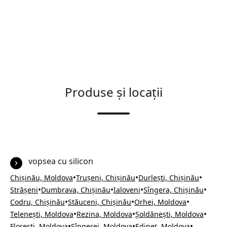
Produse și locații
vopsea cu silicon
•
•
•
Chișinău, Moldova
Trușeni, Chișinău
Durlești, Chișinău
•
•
•
•
Strășeni
Dumbrava, Chișinău
Ialoveni
Sîngera, Chișinău
•
•
•
Codru, Chișinău
Stăuceni, Chișinău
Orhei, Moldova
•
•
•
Telenești, Moldova
Rezina, Moldova
Șoldănești, Moldova
•
•
•
Florești, Moldova
Sîngerei, Moldova
Edineț, Moldova