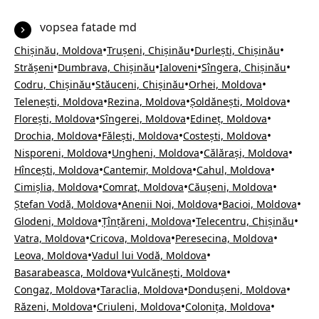
vopsea fatade md
•
•
•
Chișinău, Moldova
Trușeni, Chișinău
Durlești, Chișinău
•
•
•
•
Strășeni
Dumbrava, Chișinău
Ialoveni
Sîngera, Chișinău
•
•
•
Codru, Chișinău
Stăuceni, Chișinău
Orhei, Moldova
•
•
•
Telenești, Moldova
Rezina, Moldova
Șoldănești, Moldova
•
•
•
Florești, Moldova
Sîngerei, Moldova
Edineț, Moldova
•
•
•
Drochia, Moldova
Fălești, Moldova
Costești, Moldova
•
•
•
Nisporeni, Moldova
Ungheni, Moldova
Călărași, Moldova
•
•
•
Hîncești, Moldova
Cantemir, Moldova
Cahul, Moldova
•
•
•
Cimișlia, Moldova
Comrat, Moldova
Căușeni, Moldova
•
•
•
Ștefan Vodă, Moldova
Anenii Noi, Moldova
Bacioi, Moldova
•
•
•
Glodeni, Moldova
Țînțăreni, Moldova
Telecentru, Chișinău
•
•
•
Vatra, Moldova
Cricova, Moldova
Peresecina, Moldova
•
•
Leova, Moldova
Vadul lui Vodă, Moldova
•
•
Basarabeasca, Moldova
Vulcănești, Moldova
•
•
•
Congaz, Moldova
Taraclia, Moldova
Dondușeni, Moldova
•
•
•
Răzeni, Moldova
Criuleni, Moldova
Colonița, Moldova