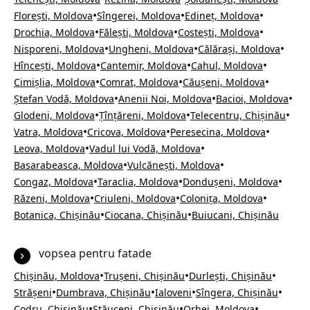
•
•
•
Florești, Moldova
Sîngerei, Moldova
Edineț, Moldova
•
•
•
Drochia, Moldova
Fălești, Moldova
Costești, Moldova
•
•
•
Nisporeni, Moldova
Ungheni, Moldova
Călărași, Moldova
•
•
•
Hîncești, Moldova
Cantemir, Moldova
Cahul, Moldova
•
•
•
Cimișlia, Moldova
Comrat, Moldova
Căușeni, Moldova
•
•
•
Ștefan Vodă, Moldova
Anenii Noi, Moldova
Bacioi, Moldova
•
•
•
Glodeni, Moldova
Țînțăreni, Moldova
Telecentru, Chișinău
•
•
•
Vatra, Moldova
Cricova, Moldova
Peresecina, Moldova
•
•
Leova, Moldova
Vadul lui Vodă, Moldova
•
•
Basarabeasca, Moldova
Vulcănești, Moldova
•
•
•
Congaz, Moldova
Taraclia, Moldova
Dondușeni, Moldova
•
•
•
Răzeni, Moldova
Criuleni, Moldova
Colonița, Moldova
•
•
Botanica, Chișinău
Ciocana, Chișinău
Buiucani, Chișinău
vopsea pentru fatade
•
•
•
Chișinău, Moldova
Trușeni, Chișinău
Durlești, Chișinău
•
•
•
•
Strășeni
Dumbrava, Chișinău
Ialoveni
Sîngera, Chișinău
•
•
•
Codru, Chișinău
Stăuceni, Chișinău
Orhei, Moldova