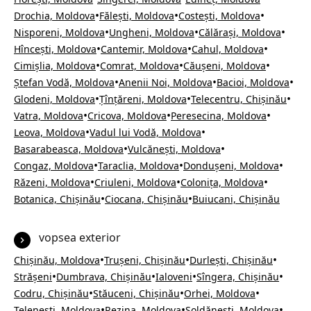
•
•
•
Drochia, Moldova
Fălești, Moldova
Costești, Moldova
•
•
•
Nisporeni, Moldova
Ungheni, Moldova
Călărași, Moldova
•
•
•
Hîncești, Moldova
Cantemir, Moldova
Cahul, Moldova
•
•
•
Cimișlia, Moldova
Comrat, Moldova
Căușeni, Moldova
•
•
•
Ștefan Vodă, Moldova
Anenii Noi, Moldova
Bacioi, Moldova
•
•
•
Glodeni, Moldova
Țînțăreni, Moldova
Telecentru, Chișinău
•
•
•
Vatra, Moldova
Cricova, Moldova
Peresecina, Moldova
•
•
Leova, Moldova
Vadul lui Vodă, Moldova
•
•
Basarabeasca, Moldova
Vulcănești, Moldova
•
•
•
Congaz, Moldova
Taraclia, Moldova
Dondușeni, Moldova
•
•
•
Răzeni, Moldova
Criuleni, Moldova
Colonița, Moldova
•
•
Botanica, Chișinău
Ciocana, Chișinău
Buiucani, Chișinău
vopsea exterior
•
•
•
Chișinău, Moldova
Trușeni, Chișinău
Durlești, Chișinău
•
•
•
•
Strășeni
Dumbrava, Chișinău
Ialoveni
Sîngera, Chișinău
•
•
•
Codru, Chișinău
Stăuceni, Chișinău
Orhei, Moldova
•
•
•
Telenești, Moldova
Rezina, Moldova
Șoldănești, Moldova