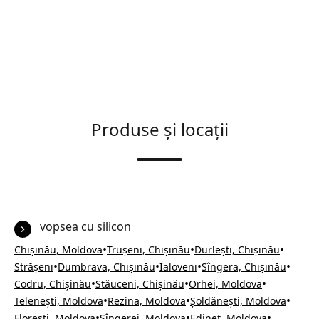
Produse și locații
vopsea cu silicon
•
•
•
Chișinău, Moldova
Trușeni, Chișinău
Durlești, Chișinău
•
•
•
•
Strășeni
Dumbrava, Chișinău
Ialoveni
Sîngera, Chișinău
•
•
•
Codru, Chișinău
Stăuceni, Chișinău
Orhei, Moldova
•
•
•
Telenești, Moldova
Rezina, Moldova
Șoldănești, Moldova
•
•
•
Florești, Moldova
Sîngerei, Moldova
Edineț, Moldova