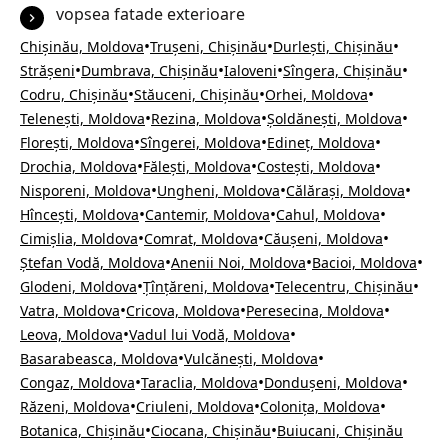
vopsea fatade exterioare
•
•
•
Chișinău, Moldova
Trușeni, Chișinău
Durlești, Chișinău
•
•
•
•
Strășeni
Dumbrava, Chișinău
Ialoveni
Sîngera, Chișinău
•
•
•
Codru, Chișinău
Stăuceni, Chișinău
Orhei, Moldova
•
•
•
Telenești, Moldova
Rezina, Moldova
Șoldănești, Moldova
•
•
•
Florești, Moldova
Sîngerei, Moldova
Edineț, Moldova
•
•
•
Drochia, Moldova
Fălești, Moldova
Costești, Moldova
•
•
•
Nisporeni, Moldova
Ungheni, Moldova
Călărași, Moldova
•
•
•
Hîncești, Moldova
Cantemir, Moldova
Cahul, Moldova
•
•
•
Cimișlia, Moldova
Comrat, Moldova
Căușeni, Moldova
•
•
•
Ștefan Vodă, Moldova
Anenii Noi, Moldova
Bacioi, Moldova
•
•
•
Glodeni, Moldova
Țînțăreni, Moldova
Telecentru, Chișinău
•
•
•
Vatra, Moldova
Cricova, Moldova
Peresecina, Moldova
•
•
Leova, Moldova
Vadul lui Vodă, Moldova
•
•
Basarabeasca, Moldova
Vulcănești, Moldova
•
•
•
Congaz, Moldova
Taraclia, Moldova
Dondușeni, Moldova
•
•
•
Răzeni, Moldova
Criuleni, Moldova
Colonița, Moldova
•
•
Botanica, Chișinău
Ciocana, Chișinău
Buiucani, Chișinău