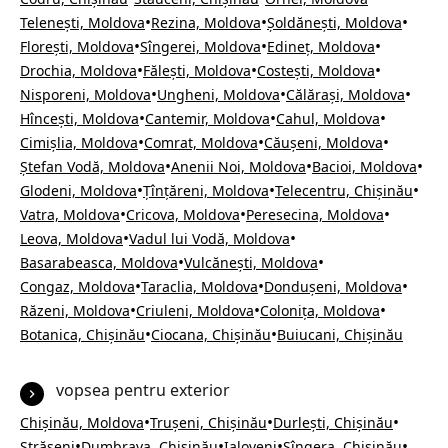
•
•
•
Telenești, Moldova
Rezina, Moldova
Șoldănești, Moldova
•
•
•
Florești, Moldova
Sîngerei, Moldova
Edineț, Moldova
•
•
•
Drochia, Moldova
Fălești, Moldova
Costești, Moldova
•
•
•
Nisporeni, Moldova
Ungheni, Moldova
Călărași, Moldova
•
•
•
Hîncești, Moldova
Cantemir, Moldova
Cahul, Moldova
•
•
•
Cimișlia, Moldova
Comrat, Moldova
Căușeni, Moldova
•
•
•
Ștefan Vodă, Moldova
Anenii Noi, Moldova
Bacioi, Moldova
•
•
•
Glodeni, Moldova
Țînțăreni, Moldova
Telecentru, Chișinău
•
•
•
Vatra, Moldova
Cricova, Moldova
Peresecina, Moldova
•
•
Leova, Moldova
Vadul lui Vodă, Moldova
•
•
Basarabeasca, Moldova
Vulcănești, Moldova
•
•
•
Congaz, Moldova
Taraclia, Moldova
Dondușeni, Moldova
•
•
•
Răzeni, Moldova
Criuleni, Moldova
Colonița, Moldova
•
•
Botanica, Chișinău
Ciocana, Chișinău
Buiucani, Chișinău
vopsea pentru exterior
•
•
•
Chișinău, Moldova
Trușeni, Chișinău
Durlești, Chișinău
•
•
•
•
Strășeni
Dumbrava, Chișinău
Ialoveni
Sîngera, Chișinău