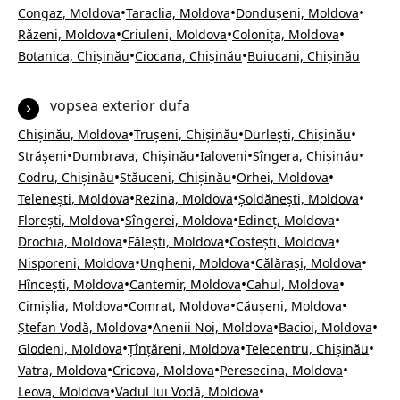
•
•
•
Congaz, Moldova
Taraclia, Moldova
Dondușeni, Moldova
•
•
•
Răzeni, Moldova
Criuleni, Moldova
Colonița, Moldova
•
•
Botanica, Chișinău
Ciocana, Chișinău
Buiucani, Chișinău
vopsea exterior dufa
•
•
•
Chișinău, Moldova
Trușeni, Chișinău
Durlești, Chișinău
•
•
•
•
Strășeni
Dumbrava, Chișinău
Ialoveni
Sîngera, Chișinău
•
•
•
Codru, Chișinău
Stăuceni, Chișinău
Orhei, Moldova
•
•
•
Telenești, Moldova
Rezina, Moldova
Șoldănești, Moldova
•
•
•
Florești, Moldova
Sîngerei, Moldova
Edineț, Moldova
•
•
•
Drochia, Moldova
Fălești, Moldova
Costești, Moldova
•
•
•
Nisporeni, Moldova
Ungheni, Moldova
Călărași, Moldova
•
•
•
Hîncești, Moldova
Cantemir, Moldova
Cahul, Moldova
•
•
•
Cimișlia, Moldova
Comrat, Moldova
Căușeni, Moldova
•
•
•
Ștefan Vodă, Moldova
Anenii Noi, Moldova
Bacioi, Moldova
•
•
•
Glodeni, Moldova
Țînțăreni, Moldova
Telecentru, Chișinău
•
•
•
Vatra, Moldova
Cricova, Moldova
Peresecina, Moldova
•
•
Leova, Moldova
Vadul lui Vodă, Moldova