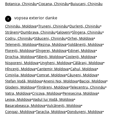
•
•
Botanica, Chișinău
Ciocana, Chișinău
Buiucani, Chișinău
vopsea exterior danke
•
•
•
Chișinău, Moldova
Trușeni, Chișinău
Durlești, Chișinău
•
•
•
•
Strășeni
Dumbrava, Chișinău
Ialoveni
Sîngera, Chișinău
•
•
•
Codru, Chișinău
Stăuceni, Chișinău
Orhei, Moldova
•
•
•
Telenești, Moldova
Rezina, Moldova
Șoldănești, Moldova
•
•
•
Florești, Moldova
Sîngerei, Moldova
Edineț, Moldova
•
•
•
Drochia, Moldova
Fălești, Moldova
Costești, Moldova
•
•
•
Nisporeni, Moldova
Ungheni, Moldova
Călărași, Moldova
•
•
•
Hîncești, Moldova
Cantemir, Moldova
Cahul, Moldova
•
•
•
Cimișlia, Moldova
Comrat, Moldova
Căușeni, Moldova
•
•
•
Ștefan Vodă, Moldova
Anenii Noi, Moldova
Bacioi, Moldova
•
•
•
Glodeni, Moldova
Țînțăreni, Moldova
Telecentru, Chișinău
•
•
•
Vatra, Moldova
Cricova, Moldova
Peresecina, Moldova
•
•
Leova, Moldova
Vadul lui Vodă, Moldova
•
•
Basarabeasca, Moldova
Vulcănești, Moldova
•
•
•
Congaz, Moldova
Taraclia, Moldova
Dondușeni, Moldova