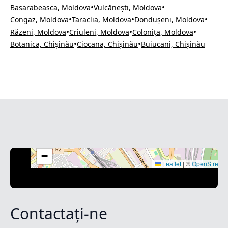
•
•
Basarabeasca, Moldova
Vulcănești, Moldova
•
•
•
Congaz, Moldova
Taraclia, Moldova
Dondușeni, Moldova
•
•
•
Răzeni, Moldova
Criuleni, Moldova
Colonița, Moldova
•
•
Botanica, Chișinău
Ciocana, Chișinău
Buiucani, Chișinău
+
−
Leaflet
|
©
OpenStreet
Contactați-ne