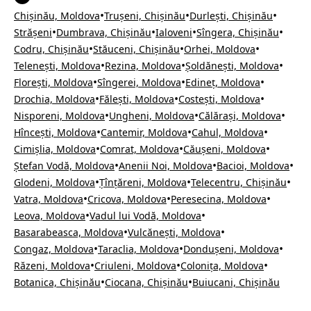
•
•
•
Chișinău, Moldova
Trușeni, Chișinău
Durlești, Chișinău
•
•
•
•
Strășeni
Dumbrava, Chișinău
Ialoveni
Sîngera, Chișinău
•
•
•
Codru, Chișinău
Stăuceni, Chișinău
Orhei, Moldova
•
•
•
Telenești, Moldova
Rezina, Moldova
Șoldănești, Moldova
•
•
•
Florești, Moldova
Sîngerei, Moldova
Edineț, Moldova
•
•
•
Drochia, Moldova
Fălești, Moldova
Costești, Moldova
•
•
•
Nisporeni, Moldova
Ungheni, Moldova
Călărași, Moldova
•
•
•
Hîncești, Moldova
Cantemir, Moldova
Cahul, Moldova
•
•
•
Cimișlia, Moldova
Comrat, Moldova
Căușeni, Moldova
•
•
•
Ștefan Vodă, Moldova
Anenii Noi, Moldova
Bacioi, Moldova
•
•
•
Glodeni, Moldova
Țînțăreni, Moldova
Telecentru, Chișinău
•
•
•
Vatra, Moldova
Cricova, Moldova
Peresecina, Moldova
•
•
Leova, Moldova
Vadul lui Vodă, Moldova
•
•
Basarabeasca, Moldova
Vulcănești, Moldova
•
•
•
Congaz, Moldova
Taraclia, Moldova
Dondușeni, Moldova
•
•
•
Răzeni, Moldova
Criuleni, Moldova
Colonița, Moldova
•
•
Botanica, Chișinău
Ciocana, Chișinău
Buiucani, Chișinău