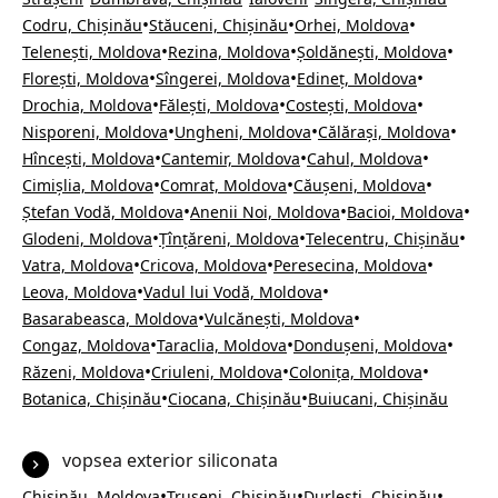
•
•
•
Codru, Chișinău
Stăuceni, Chișinău
Orhei, Moldova
•
•
•
Telenești, Moldova
Rezina, Moldova
Șoldănești, Moldova
•
•
•
Florești, Moldova
Sîngerei, Moldova
Edineț, Moldova
•
•
•
Drochia, Moldova
Fălești, Moldova
Costești, Moldova
•
•
•
Nisporeni, Moldova
Ungheni, Moldova
Călărași, Moldova
•
•
•
Hîncești, Moldova
Cantemir, Moldova
Cahul, Moldova
•
•
•
Cimișlia, Moldova
Comrat, Moldova
Căușeni, Moldova
•
•
•
Ștefan Vodă, Moldova
Anenii Noi, Moldova
Bacioi, Moldova
•
•
•
Glodeni, Moldova
Țînțăreni, Moldova
Telecentru, Chișinău
•
•
•
Vatra, Moldova
Cricova, Moldova
Peresecina, Moldova
•
•
Leova, Moldova
Vadul lui Vodă, Moldova
•
•
Basarabeasca, Moldova
Vulcănești, Moldova
•
•
•
Congaz, Moldova
Taraclia, Moldova
Dondușeni, Moldova
•
•
•
Răzeni, Moldova
Criuleni, Moldova
Colonița, Moldova
•
•
Botanica, Chișinău
Ciocana, Chișinău
Buiucani, Chișinău
vopsea exterior siliconata
•
•
•
Chișinău, Moldova
Trușeni, Chișinău
Durlești, Chișinău