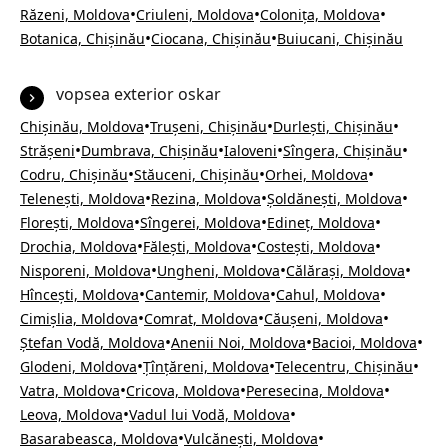
•
•
•
Răzeni, Moldova
Criuleni, Moldova
Colonița, Moldova
•
•
Botanica, Chișinău
Ciocana, Chișinău
Buiucani, Chișinău
vopsea exterior oskar
•
•
•
Chișinău, Moldova
Trușeni, Chișinău
Durlești, Chișinău
•
•
•
•
Strășeni
Dumbrava, Chișinău
Ialoveni
Sîngera, Chișinău
•
•
•
Codru, Chișinău
Stăuceni, Chișinău
Orhei, Moldova
•
•
•
Telenești, Moldova
Rezina, Moldova
Șoldănești, Moldova
•
•
•
Florești, Moldova
Sîngerei, Moldova
Edineț, Moldova
•
•
•
Drochia, Moldova
Fălești, Moldova
Costești, Moldova
•
•
•
Nisporeni, Moldova
Ungheni, Moldova
Călărași, Moldova
•
•
•
Hîncești, Moldova
Cantemir, Moldova
Cahul, Moldova
•
•
•
Cimișlia, Moldova
Comrat, Moldova
Căușeni, Moldova
•
•
•
Ștefan Vodă, Moldova
Anenii Noi, Moldova
Bacioi, Moldova
•
•
•
Glodeni, Moldova
Țînțăreni, Moldova
Telecentru, Chișinău
•
•
•
Vatra, Moldova
Cricova, Moldova
Peresecina, Moldova
•
•
Leova, Moldova
Vadul lui Vodă, Moldova
•
•
Basarabeasca, Moldova
Vulcănești, Moldova