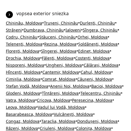
vopsea exterior sniezka
•
•
•
Chișinău, Moldova
Trușeni, Chișinău
Durlești, Chișinău
•
•
•
•
Strășeni
Dumbrava, Chișinău
Ialoveni
Sîngera, Chișinău
•
•
•
Codru, Chișinău
Stăuceni, Chișinău
Orhei, Moldova
•
•
•
Telenești, Moldova
Rezina, Moldova
Șoldănești, Moldova
•
•
•
Florești, Moldova
Sîngerei, Moldova
Edineț, Moldova
•
•
•
Drochia, Moldova
Fălești, Moldova
Costești, Moldova
•
•
•
Nisporeni, Moldova
Ungheni, Moldova
Călărași, Moldova
•
•
•
Hîncești, Moldova
Cantemir, Moldova
Cahul, Moldova
•
•
•
Cimișlia, Moldova
Comrat, Moldova
Căușeni, Moldova
•
•
•
Ștefan Vodă, Moldova
Anenii Noi, Moldova
Bacioi, Moldova
•
•
•
Glodeni, Moldova
Țînțăreni, Moldova
Telecentru, Chișinău
•
•
•
Vatra, Moldova
Cricova, Moldova
Peresecina, Moldova
•
•
Leova, Moldova
Vadul lui Vodă, Moldova
•
•
Basarabeasca, Moldova
Vulcănești, Moldova
•
•
•
Congaz, Moldova
Taraclia, Moldova
Dondușeni, Moldova
•
•
•
Răzeni, Moldova
Criuleni, Moldova
Colonița, Moldova