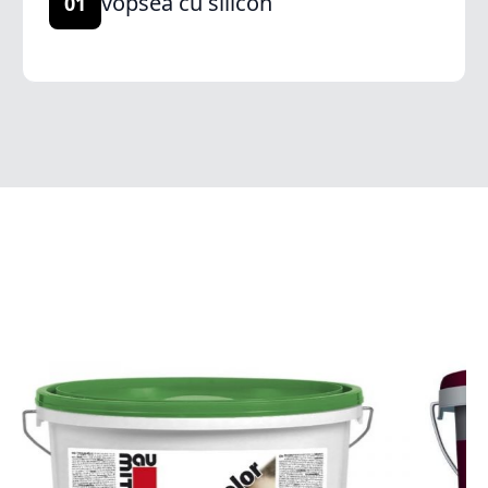
vopsea cu silicon
01