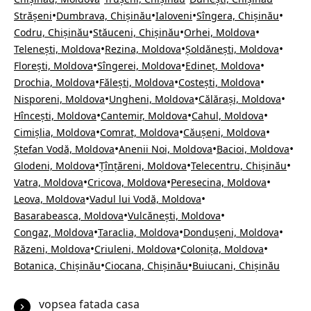
•
•
•
•
Strășeni
Dumbrava, Chișinău
Ialoveni
Sîngera, Chișinău
•
•
•
Codru, Chișinău
Stăuceni, Chișinău
Orhei, Moldova
•
•
•
Telenești, Moldova
Rezina, Moldova
Șoldănești, Moldova
•
•
•
Florești, Moldova
Sîngerei, Moldova
Edineț, Moldova
•
•
•
Drochia, Moldova
Fălești, Moldova
Costești, Moldova
•
•
•
Nisporeni, Moldova
Ungheni, Moldova
Călărași, Moldova
•
•
•
Hîncești, Moldova
Cantemir, Moldova
Cahul, Moldova
•
•
•
Cimișlia, Moldova
Comrat, Moldova
Căușeni, Moldova
•
•
•
Ștefan Vodă, Moldova
Anenii Noi, Moldova
Bacioi, Moldova
•
•
•
Glodeni, Moldova
Țînțăreni, Moldova
Telecentru, Chișinău
•
•
•
Vatra, Moldova
Cricova, Moldova
Peresecina, Moldova
•
•
Leova, Moldova
Vadul lui Vodă, Moldova
•
•
Basarabeasca, Moldova
Vulcănești, Moldova
•
•
•
Congaz, Moldova
Taraclia, Moldova
Dondușeni, Moldova
•
•
•
Răzeni, Moldova
Criuleni, Moldova
Colonița, Moldova
•
•
Botanica, Chișinău
Ciocana, Chișinău
Buiucani, Chișinău
vopsea fatada casa