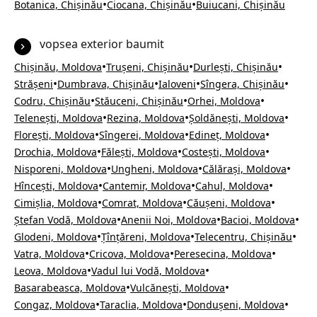
•
•
Botanica, Chișinău
Ciocana, Chișinău
Buiucani, Chișinău
vopsea exterior baumit
•
•
•
Chișinău, Moldova
Trușeni, Chișinău
Durlești, Chișinău
•
•
•
•
Strășeni
Dumbrava, Chișinău
Ialoveni
Sîngera, Chișinău
•
•
•
Codru, Chișinău
Stăuceni, Chișinău
Orhei, Moldova
•
•
•
Telenești, Moldova
Rezina, Moldova
Șoldănești, Moldova
•
•
•
Florești, Moldova
Sîngerei, Moldova
Edineț, Moldova
•
•
•
Drochia, Moldova
Fălești, Moldova
Costești, Moldova
•
•
•
Nisporeni, Moldova
Ungheni, Moldova
Călărași, Moldova
•
•
•
Hîncești, Moldova
Cantemir, Moldova
Cahul, Moldova
•
•
•
Cimișlia, Moldova
Comrat, Moldova
Căușeni, Moldova
•
•
•
Ștefan Vodă, Moldova
Anenii Noi, Moldova
Bacioi, Moldova
•
•
•
Glodeni, Moldova
Țînțăreni, Moldova
Telecentru, Chișinău
•
•
•
Vatra, Moldova
Cricova, Moldova
Peresecina, Moldova
•
•
Leova, Moldova
Vadul lui Vodă, Moldova
•
•
Basarabeasca, Moldova
Vulcănești, Moldova
•
•
•
Congaz, Moldova
Taraclia, Moldova
Dondușeni, Moldova