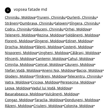
vopsea fatade md
•
•
•
Chișinău, Moldova
Trușeni, Chișinău
Durlești, Chișinău
•
•
•
•
Strășeni
Dumbrava, Chișinău
Ialoveni
Sîngera, Chișinău
•
•
•
Codru, Chișinău
Stăuceni, Chișinău
Orhei, Moldova
•
•
•
Telenești, Moldova
Rezina, Moldova
Șoldănești, Moldova
•
•
•
Florești, Moldova
Sîngerei, Moldova
Edineț, Moldova
•
•
•
Drochia, Moldova
Fălești, Moldova
Costești, Moldova
•
•
•
Nisporeni, Moldova
Ungheni, Moldova
Călărași, Moldova
•
•
•
Hîncești, Moldova
Cantemir, Moldova
Cahul, Moldova
•
•
•
Cimișlia, Moldova
Comrat, Moldova
Căușeni, Moldova
•
•
•
Ștefan Vodă, Moldova
Anenii Noi, Moldova
Bacioi, Moldova
•
•
•
Glodeni, Moldova
Țînțăreni, Moldova
Telecentru, Chișinău
•
•
•
Vatra, Moldova
Cricova, Moldova
Peresecina, Moldova
•
•
Leova, Moldova
Vadul lui Vodă, Moldova
•
•
Basarabeasca, Moldova
Vulcănești, Moldova
•
•
•
Congaz, Moldova
Taraclia, Moldova
Dondușeni, Moldova
•
•
•
Răzeni, Moldova
Criuleni, Moldova
Colonița, Moldova