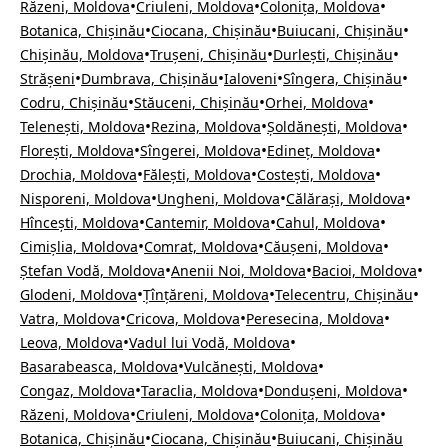
•
•
•
Răzeni, Moldova
Criuleni, Moldova
Colonița, Moldova
•
•
•
Botanica, Chișinău
Ciocana, Chișinău
Buiucani, Chișinău
•
•
•
Chișinău, Moldova
Trușeni, Chișinău
Durlești, Chișinău
•
•
•
•
Strășeni
Dumbrava, Chișinău
Ialoveni
Sîngera, Chișinău
•
•
•
Codru, Chișinău
Stăuceni, Chișinău
Orhei, Moldova
•
•
•
Telenești, Moldova
Rezina, Moldova
Șoldănești, Moldova
•
•
•
Florești, Moldova
Sîngerei, Moldova
Edineț, Moldova
•
•
•
Drochia, Moldova
Fălești, Moldova
Costești, Moldova
•
•
•
Nisporeni, Moldova
Ungheni, Moldova
Călărași, Moldova
•
•
•
Hîncești, Moldova
Cantemir, Moldova
Cahul, Moldova
•
•
•
Cimișlia, Moldova
Comrat, Moldova
Căușeni, Moldova
•
•
•
Ștefan Vodă, Moldova
Anenii Noi, Moldova
Bacioi, Moldova
•
•
•
Glodeni, Moldova
Țînțăreni, Moldova
Telecentru, Chișinău
•
•
•
Vatra, Moldova
Cricova, Moldova
Peresecina, Moldova
•
•
Leova, Moldova
Vadul lui Vodă, Moldova
•
•
Basarabeasca, Moldova
Vulcănești, Moldova
•
•
•
Congaz, Moldova
Taraclia, Moldova
Dondușeni, Moldova
•
•
•
Răzeni, Moldova
Criuleni, Moldova
Colonița, Moldova
•
•
Botanica, Chișinău
Ciocana, Chișinău
Buiucani, Chișinău